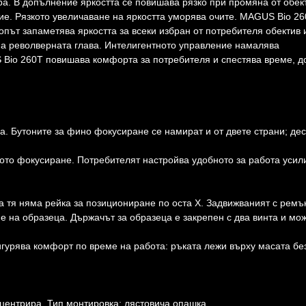
ира. В допълнение яркостта се повишава рязко при промяна от обек
ие. Рязкото увеличаване на яркостта уморява очите. MAGUS Bio 26
опът запаметява яркостта за всеки избран от потребителя обектив 
на револверната глава. Интелигентното управление намалява
 Bio 260T повишава комфорта за потребителя и спестява време, д
а. Бутоните за фино фокусиране се намират и от двете страни; де
бото фокусиране. Потребителят настройва удобното за работа усил
а тя няма рейка за позициониране по оста X. Задвижваният с ремъ
 на образеца. Държачът за образеца е закрепен с два винта и мо
игурява комфорт по време на работа: ръката лежи върху масата бе
 центрира. Тип монтировка: лястовича опашка.