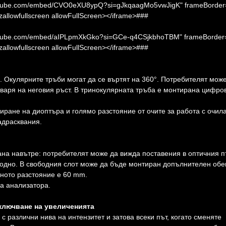
.youtube.com/embed/CVO0eXU8ypQ?si=gJkqaagMo5vwJigK" frameBorder
ozallowfullscreen allowFullScreen></iframe>###
.youtube.com/embed/aIPLpmXkGko?si=GCe-q4CSjkbhoTBM" frameBorder
ozallowfullscreen allowFullScreen></iframe>###
. Окулярните тръби могат да се въртят на 360°. Потребителят мож
говаря на неговия ръст. В тринокулярната тръба е монтирана цифро
ране на диоптъра и голямо разстояние от очите за работа с очила
адрасквания.
ана навътре: потребителят може да вижда поставения в оптичния п
бодно. В свободния слот може да бъде монтиран допълнителен обе
ното разстояние е 60 mm.
на анализатора.
ключване на увеличенията
с различни нива на интензитет и затова всеки път, когато сменяте