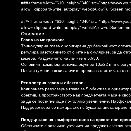
###<iframe width="610" height="340" src="https://www
allow="clipboard-write; autoplay" webkitAllowFullScreen m
###<iframe width="610" height="340" src="https://www
allow="clipboard-write; autoplay" webkitAllowFullScreen m
Описание
Глава на микроскопа
Тринокулярна глава с коригирана до безкрайност оптика
регулира разстоянието от очите на окулярите, за да от
камера. Разделянето на лъчите е 50/50.
Основният комплект включва окуляри 10x/22 mm с регули
Плоски гумени чашки за очите предпазват оптиката от н
Револверна глава и обективи
Кодираната револверна глава за 5 обектива е ориентир
обектив, а пространството над предметната маса е сво
за да се постигне още по-голямо увеличение. Парфокал
Над револвера се намира слот с букса за инсталиране 
Поддържане на комфортни нива на яркост при прев
Обективите с различни увеличения предават светлината 