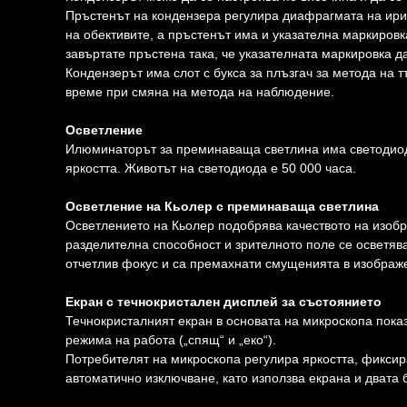
Пръстенът на кондензера регулира диафрагмата на ири
на обективите, а пръстенът има и указателна маркировка
завъртате пръстена така, че указателната маркировка д
Кондензерът има слот с букса за плъзгач за метода на 
време при смяна на метода на наблюдение.
Осветление
Илюминаторът за преминаваща светлина има светодиод 
яркостта. Животът на светодиода е 50 000 часа.
Осветление на Кьолер с преминаваща светлина
Осветлението на Кьолер подобрява качеството на изоб
разделителна способност и зрителното поле се осветяв
отчетлив фокус и са премахнати смущенията в изображ
Екран с течнокристален дисплей за състоянието
Течнокристалният екран в основата на микроскопа показ
режима на работа („спящ“ и „еко“).
Потребителят на микроскопа регулира яркостта, фиксир
автоматично изключване, като използва екрана и двата 