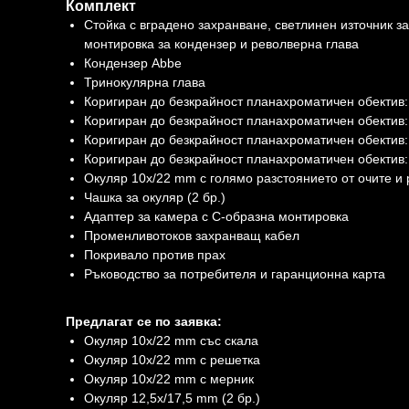
Комплект
Стойка с вградено захранване, светлинен източник
монтировка за кондензер и револверна глава
Кондензер Abbe
Тринокулярна глава
Коригиран до безкрайност планахроматичен обектив:
Коригиран до безкрайност планахроматичен обектив:
Коригиран до безкрайност планахроматичен обектив:
Коригиран до безкрайност планахроматичен обектив
Окуляр 10x/22 mm с голямо разстоянието от очите и 
Чашка за окуляр (2 бр.)
Адаптер за камера с С-образна монтировка
Променливотоков захранващ кабел
Покривало против прах
Ръководство за потребителя и гаранционна карта
Предлагат се по заявка:
Окуляр 10x/22 mm със скала
Окуляр 10x/22 mm с решетка
Окуляр 10x/22 mm с мерник
Окуляр 12,5x/17,5 mm (2 бр.)