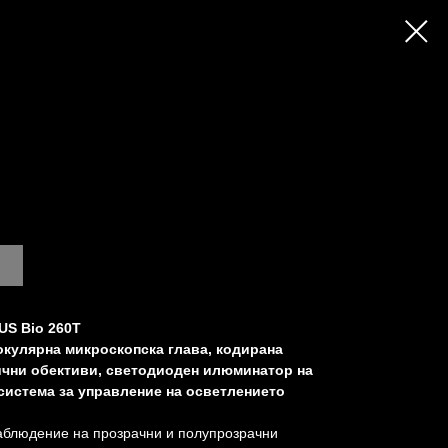
S Bio 260T
окулярна микроскопска глава, кодирана
ични обективи, светодиоден илюминатор на
 система за управление на осветлението
аблюдение на прозрачни и полупрозрачни