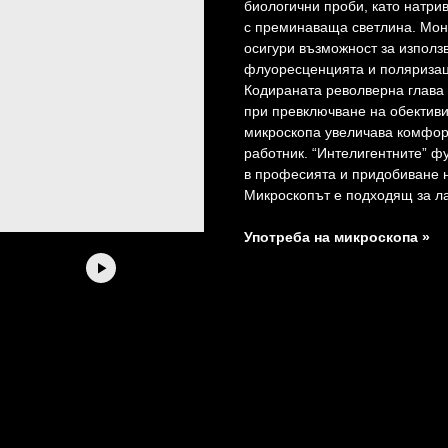
биологични проби, като натри
с преминаваща светлина. Мон
осигури възможност за използ
флуоресценцията и поляризац
Кодираната револверна глава
при превключване на обективи
микроскопа увеличава комфорт
работник. “Интелигентните” ф
в професията и придобиване 
Микроскопът е подходящ за ла
Употреба на микроскопа »