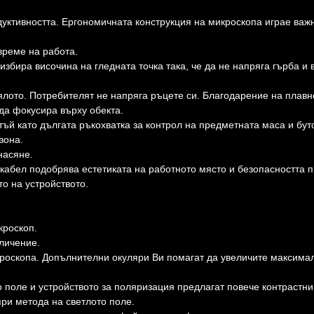
уктивността. Ергономичната конструкция на микроскопа играе важ
време на работа.
збира височина на гледната точка така, че да не напряга гърба и 
ялото. Потребителят не напряга ръцете си. Благодарение на плавн
да фокусира върху обекта.
ъй като дългата ръкохватка за контрол на предметната маса и бут
зона.
насяне.
кабел подобрява естетиката на работното място и безопасността 
о на устройството.
кроскоп.
личение.
роскопа. Допълнителни окуляри Ви помагат да увеличите максима
о поле и устройството за поляризация предлагат повече контрастни
при метода на светлото поле.