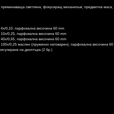
 за преминаваща светлина, фокусиращ механизъм, предметна маса,
 4x/0,10, парфокална височина 60 mm
 10x/0,25, парфокална височина 60 mm
 40x/0,65, парфокална височина 60 mm
: 100x/0,25 маслен (пружинно натоварен), парфокална височина 6
регулиране на диоптъра (2 бр.)