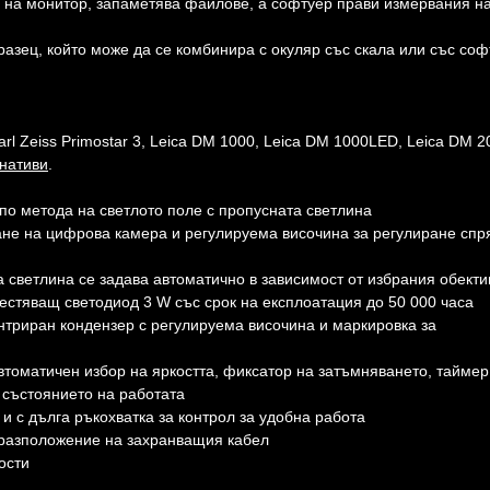
 на монитор, запаметява файлове, а софтуер прави измервания н
разец, който може да се комбинира с окуляр със скала или със со
l Zeiss Primostar 3, Leica DM 1000, Leica DM 1000LED, Leica DM 2
рнативи
.
о метода на светлото поле с пропусната светлина
ане на цифрова камера и регулируема височина за регулиране сп
а светлина се задава автоматично в зависимост от избрания обекти
стяващ светодиод 3 W със срок на експлоатация до 50 000 часа
триран кондензер с регулируема височина и маркировка за
втоматичен избор на яркостта, фиксатор на затъмняването, таймер
 състоянието на работата
 с дълга ръкохватка за контрол за удобна работа
 разположение на захранващия кабел
ости