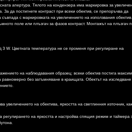
сната апертура. Тялото на кондензера има маркировка за увеличе
. За да постигнете контраст при всеки обектив, се препоръчва да
а съвпада с маркировката на увеличението на използвания обектив
тъмното поле или плъзгач за фазов контраст. Монтажът на плъзгач 
3 W. Цветната температура не се променя при регулиране на
ражението на наблюдавания образец: всеки обектив постига макси
а равномерно без затъмняване в краищата. Обектът на изследване 
ението.
ва увеличението на обектива, яркостта на светлинния източник, как
а регулирането на яркостта и настройва спящия режим и таймера 
бутона.