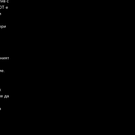
тив с
0T е
и
ори
сният
ие.
к
же да
з