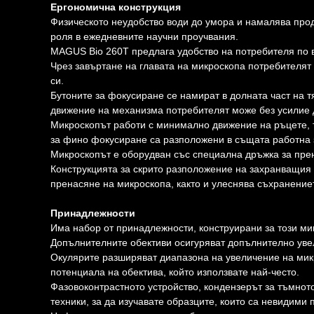
Ергономична конструкция
Физическото неудобство води до умора и намалява прод
роля в ежедневните научни проучвания.
MAGUS Bio 260T предлага удобство на потребителя по 
Чрез завъртане на главата на микроскопа потребителят и
си.
Бутоните за фокусиране се намират в долната част на т
движение на механизма потребителят може без усилие 
Микроскопът работи с минимално движение на ръцете, т
за фино фокусиране са разположени в същата работна 
Микроскопът е оборудван със специална дръжка за пре
Конструкцията за скрито разположение на захранващия 
пренасяне на микроскопа, както и улеснява съхранениет
Принадлежности
Има набор от принадлежности, конструирани за този ми
Допълнителните обективи осигуряват допълнително уве
Окулярите разширяват диапазона на увеличение на мик
потенциала на обектива, който използвате най-често.
Фазовоконтрастното устройство, кондензерът за тъмнот
техники, за да изучавате образците, които са невидими 