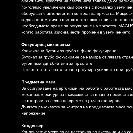
обективите, яркостта на светлината трябва да се регул
по-голямо увеличение към обектив с по-малко увеличен
оборудван с интелигентен контрол на яркостта. Микроск
задава автоматично съответната яркост при завъртане 
необходимото време за регулиране на яркостта. MAGUS
когато работата изисква чести промени в увеличението.
Фокусиращ механизъм
Коаксиални бутони за грубо и фино фокусиране.
Бутонът за грубо фокусиране се намира от лявата стран
бутон има вдлъбнатини за пръстите.
Пръстенът от лявата страна регулира усилието при гру
Предметна маса
За осигуряване на ергономична работа с работната мас
механизъм осигурява възможност за плавно преместване
се отстранява лесно по време на ръчно сканиране.
Дългата ръкохватка за контрол на предметната маса ос
напрежение.
Кондензер
Кондензерът може да се настройва по височина и да се