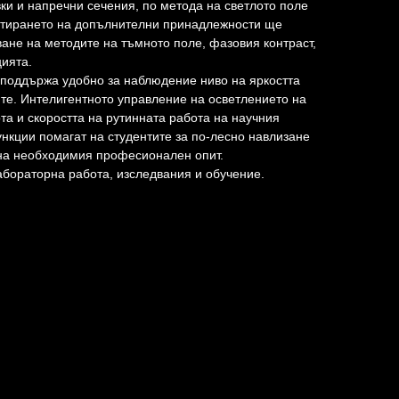
вки и напречни сечения, по метода на светлото поле
тирането на допълнителни принадлежности ще
ване на методите на тъмното поле, фазовия контраст,
ията.
 поддържа удобно за наблюдение ниво на яркостта
те. Интелигентното управление на осветлението на
а и скоростта на рутинната работа на научния
ункции помагат на студентите за по-лесно навлизане
на необходимия професионален опит.
бораторна работа, изследвания и обучение.