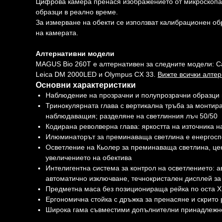
Цифрова камера пренася изображението от микроскопа
образци в реално време.
За измерване на обекти се използват калибрационен об
на камерата.
Алтернативни модели
MAGUS Bio 260T е алтернативен за следните модели: Car
Leica DM 2000LED и Olympus CX 33.
Вижте всички алте
Основни характеристики
Наблюдение на прозрачни и полупрозрачни образци п
Тринокулярната глава с вертикална тръба за монтир
наблюдаващия; разделяне на светлинния лъч 50/50
Кодирана револверна глава: яркостта на източника н
Илюминаторът за преминаваща светлина е енергоспе
Осветление на Кьолер за преминаваща светлина, цен
увеличението на обектива
Интелигентна система за контрол на осветлението: а
автоматично изключване, течнокристален дисплей за
Предметна маса без позиционираща рейка по оста X и
Ергономична стойка с дръжка за пренасяне и скрито
Широка гама съвместими допълнителни принадлежн