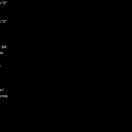
="0"
="0"
е да
ва
.
ът
ктив,