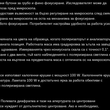
лни бутони за грубо и фино фокусиране. Изследователят може да
поза пред микроскопа.
едоставя възможност за бързо регулиране на микроскопа след смя
трана на микроскопа на оста на механизма за фокусиране.
убото фокусиране. Потребителят настройва удобното за работа уси
омяната на цвета на образеца, когато поляризаторът и анализаторъ
ланата позиция. Работната маса има градуировка за ъгъла на завъ
 щракване. Измерванията чрез нониусната скала са с точност 0,1°.
не с два винта, тъй като наблюденията с поляризирана светлина 
 оста на въртене на предметната маса с оптичната ос на микроск
се използват халогенни крушки с мощност 100 W. Халогенните кру
атура. Лампата 100 W е достатъчно ярка за работа обективи с
и поляризирана светлина.
 Полевата диафрагма и тази на апертурата са центровани
 се нуждаят от допълнително центроване. Ако е необходимо,