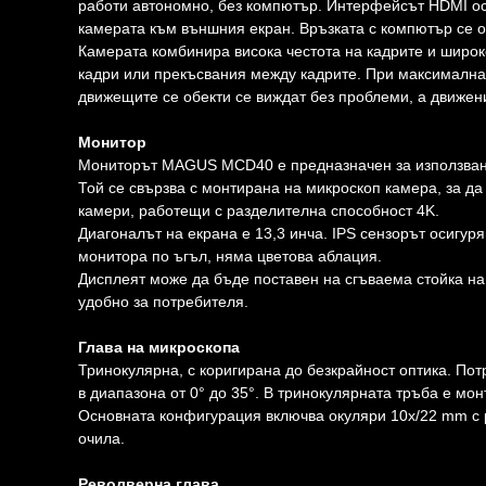
работи автономно, без компютър. Интерфейсът HDMI оси
камерата към външния екран. Връзката с компютър се ос
Камерата комбинира висока честота на кадрите и широк
кадри или прекъсвания между кадрите. При максимална
движещите се обекти се виждат без проблеми, а движени
Монитор
Мониторът MAGUS MCD40 е предназначен за използване
Той се свързва с монтирана на микроскоп камера, за 
камери, работещи с разделителна способност 4K.
Диагоналът на екрана е 13,3 инча. IPS сензорът осигур
монитора по ъгъл, няма цветова аблация.
Дисплеят може да бъде поставен на сгъваема стойка на 
удобно за потребителя.
Глава на микроскопа
Тринокулярна, с коригирана до безкрайност оптика. Пот
в диапазона от 0° до 35°. В тринокулярната тръба е мо
Основната конфигурация включва окуляри 10x/22 mm с р
очила.
Револверна глава