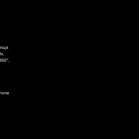
леща
0x.
360°,
 поле