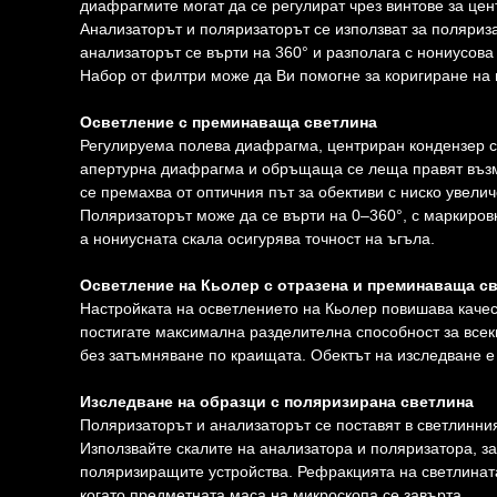
диафрагмите могат да се регулират чрез винтове за цен
Анализаторът и поляризаторът се използват за поляриз
анализаторът се върти на 360° и разполага с нониусова
Набор от филтри може да Ви помогне за коригиране на 
Осветление с преминаваща светлина
Регулируема полева диафрагма, центриран кондензер с
апертурна диафрагма и обръщаща се леща правят въз
се премахва от оптичния път за обективи с ниско увели
Поляризаторът може да се върти на 0–360°, с маркировки
а нониусната скала осигурява точност на ъгъла.
Осветление на Кьолер с отразена и преминаваща с
Настройката на осветлението на Кьолер повишава качес
постигате максимална разделителна способност за всек
без затъмняване по краищата. Обектът на изследване е
Изследване на образци с поляризирана светлина
Поляризаторът и анализаторът се поставят в светлинния
Използвайте скалите на анализатора и поляризатора, з
поляризиращите устройства. Рефракцията на светлината
когато предметната маса на микроскопа се завърта.