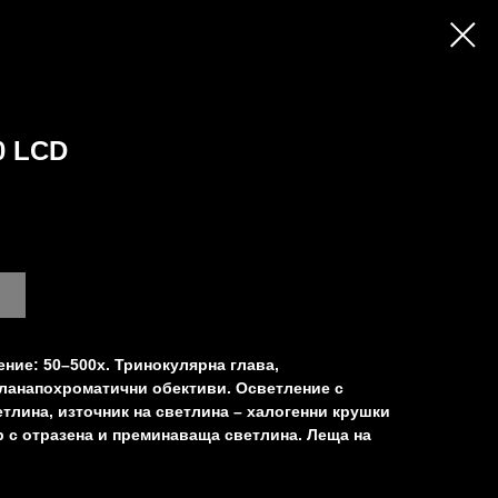
0 LCD
ение: 50–500x. Тринокулярна глава,
ланапохроматични обективи. Осветление с
тлина, източник на светлина – халогенни крушки
р с отразена и преминаваща светлина. Леща на