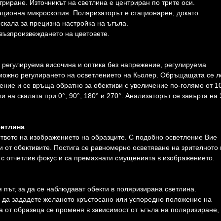
триране. Източникът на светлина е центриран по трите оси.
ационна микроскопия. Поляризаторът е стационарен, докато
 скала за прецизна настройка на ъгъла.
възпроизвеждането на цветовете.
 регулируема височина и оптика без напрежение, регулируема
можно регулирането на осветлението на Кьолер. Обръщащата се 
чение и се връща обратно за обективи с увеличение по-голямо от 1
 на скалата при 0°, 90°, 180° и 270°. Анализаторът се завърта на 
ветлина
твото на изображението на образците. С подобно осветление Вие
и от обективите. Постига се равномерно осветяване на зрителното
 с отчетлив фокус и са премахнати смущенията в изображението.
 път, за да се наблюдават обекти в поляризирана светлина.
а да зададете желаното кръстосано или успоредно положение на
 от образеца се променя в зависимост от ъгъла на поляризиране,