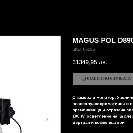
MAGUS POL D89
SKU:
85295
31349,95
лв.
ДОБАВИ В КОЛИЧКАТА
С камера и монитор. Увелич
планполуапохроматични и п
преминаваща и отразена све
100 W, осветление на Кьоле
Бертран и компенсатори