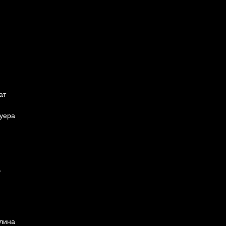
ат
туера
,
тлина