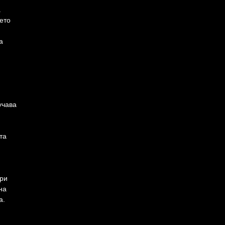
а
ето
а
учава
та
три
на
а.