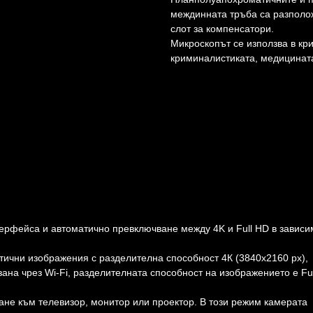
междинната тръба са разполож
слот за компенсатори.
Микроскопът се използва в кр
криминалистиката, медицината
рфейса и автоматично превключване между 4K и Full HD в зависи
тични изображения с разделителна способност 4К (3840x2160 px),
зана чрез Wi-Fi, разделителната способност на изображението е Fu
не към телевизор, монитор или проектор. В този режим камерата