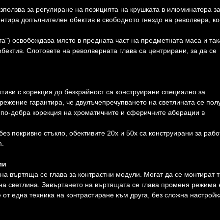
използва за регулиране на позицията на крушката в илюминатора з
нтира допълнителен обектив в свободното гнездо на револвера, ко
а") освобождава място в предната част на предметната маса и так
бектив. Слотовете на револверната глава са центрирани, за да се
иви с корекция до безкрайност са конструирани специално за
режениe гарантира, че двулъчепречупването на светлината се пол
т по-добра корекция на хроматичните и сферичните аберации в
без покривно стъкло, обективите 20x и 50x са конструирани за рабо
m.
ли
на въртяща се глава за контрастни модули. Могат да се монтират 
на светлина. Завъртането на въртящата се глава променя режима 
от една техника на контрастиране към друга, без сложна настройк