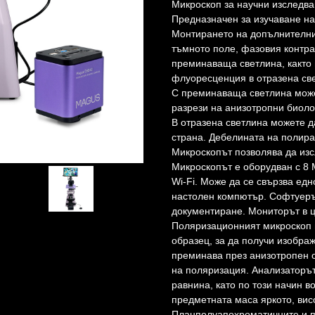
Микроскоп за научни изследва
Предназначен за изучаване на
Монтирането на допълнителни
тъмното поле, фазовия контр
преминаваща светлина, както
флуоресценция в отразена св
С преминаваща светлина может
разрези на анизотропни биоло
В отразена светлина можете д
страна. Дебелината на полира
Микроскопът позволява да изс
Микроскопът е оборудван с 8 
Wi-Fi. Може да се свързва едн
настолен компютър. Софтуеръ
документиране. Мониторът в ц
Поляризационният микроскоп 
образец, за да получи изобра
преминава през анизотропен о
на поляризация. Анализаторът
равнина, като по този начин 
предметната маса яркото, вис
Планполуапохроматичните и п