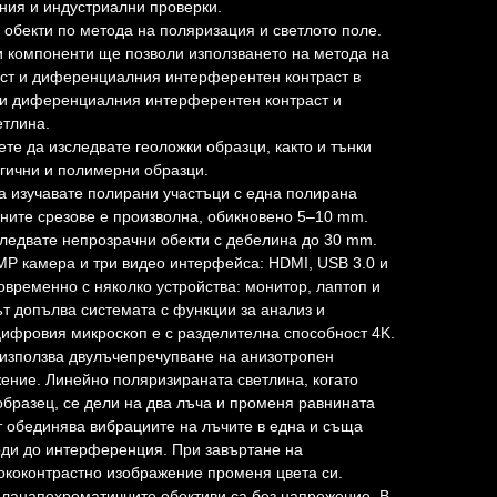
ния и индустриални проверки.
 обекти по метода на поляризация и светлото поле.
 компоненти ще позволи използването на метода на
аст и диференциалния интерферентен контраст в
 и диференциалния интерферентен контраст и
етлина.
е да изследвате геоложки образци, както и тънки
гични и полимерни образци.
а изучавате полирани участъци с една полирана
ните срезове е произволна, обикновено 5–10 mm.
ледвате непрозрачни обекти с дебелина до 30 mm.
MP камера и три видео интерфейса: HDMI, USB 3.0 и
овременно с няколко устройства: монитор, лаптоп и
т допълва системата с функции за анализ и
ифровия микроскоп е с разделителна способност 4K.
използва двулъчепречупване на анизотропен
жение. Линейно поляризираната светлина, когато
бразец, се дели на два лъча и променя равнината
 обединява вибрациите на лъчите в една и съща
води до интерференция. При завъртане на
ококонтрастно изображение променя цвета си.
ланапохроматичните обективи са без напрежение. В