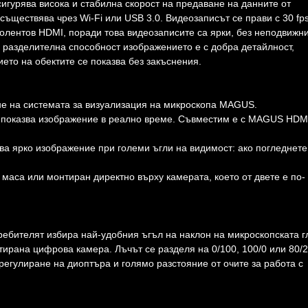
гурява висока и стабилна скорост на предаване на данните от
ъществява чрез Wi-Fi или USB 3.0. Видеозаписът се прави с 30 fps
олентов HDMI, поради това видеозаписите са ярки, без неподвижн
 разделителна способност изображението е с добра детайлност,
ето на обектите се показва без закъснения.
 на системата за визуализация на микроскопа MAGUS.
да показва изображение в реално време. Съвместим е с MAGUS HDM
ява ярко изображение при големи ъгли на видимост: ако погледнете
маса или монтиран директно върху камерата, което от двете е по-
ребителят избира най-удобния ъгъл на наклон на микроскопската г
нтирана цифрова камера. Лъчът се разделя на 0/100, 100/0 или 80/2
егулиране на диоптъра и голямо разстояние от очите за работа с