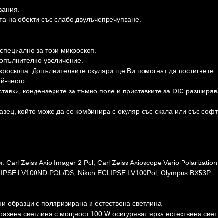
вания.
та на обекти със слабо двулъчепречупване.
специално за този микроскоп.
допълнително увеличение.
роскопа. Допълнителните окуляри ще Ви помогнат да постигнете
й-често.
тавки, кондензерите за тъмно поле и приставките за DIC разширяв
азец, който може да се комбинира с окуляр със скала или със соф
rl Zeiss Axio Imager 2 Pol, Carl Zeiss Axioscope Vario Polarization
CLIPSE LV100ND POL/DS, Nikon ECLIPSE LV100Pol, Olympus BX53P.
и образци с поляризирана и естествена светлина
азена светлина с мощност 100 W осигуряват ярка естествена све