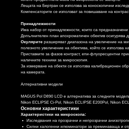
Лещата на Бертран се използва за коноскопични изслед
Компенсаторите се използват за повишаване на контрас
Принадлежности
Има набор от принадлежности, които са предназначени 
Допълнителен план апохроматичен обектив осигурява 
Окулярите
разширяват диапазона на увеличение на мик
полезното увеличение на обектива, който се използва на
Приставките за фазов контраст, епи-флуоресцентни прис
наличните техники за микроскопия.
За измерване на обекти се използва калибрационен обр
на камерата.
Алтернативни модели
MAGUS Pol D890 LCD е алтернатива за следните модели: Ca
Nikon ECLIPSE Ci-Pol, Nikon ECLIPSE E200Pol, Nikon E
Основни характеристики
Характеристики на микроскопа:
Изследвания на прозрачни и непрозрачни анизотропн
Силни халогенни илюминатори за преминаваща и отр