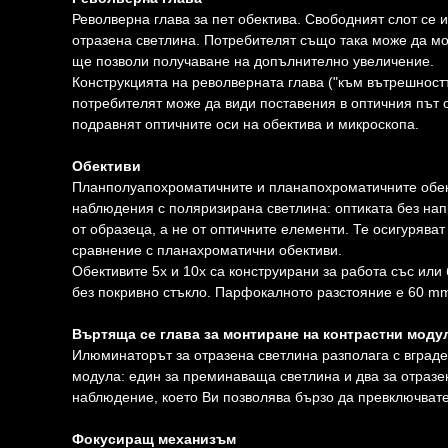
Револверна глава за пет обектива. Свободният слот се 
отразена светлина. Потребителят също така може да мо
ще позволи получаване на допълнително увеличение.
Конструкцията на револверната глава ("към вътрешностт
потребителят може да види поставения в оптичния път о
подравнят оптичните оси на обектива и микроскопа.
Обективи
Планполуапохроматичните и планапохроматичните обект
наблюдения с поляризирана светлина: оптиката без нап
от образеца, а не от оптичните елементи. Те осигурява
сравнение с планахроматични обективи.
Обективите 5x и 10x са конструирани за работа със или 
без покривно стъкло. Парфокалното разстояние е 60 m
Въртяща се глава за монтиране на контрастни моду
Илюминаторът за отразена светлина разполага с вграде
модула: един за преминаваща светлина и два за отразе
наблюдение, което Ви позволява бързо да превключвате 
Фокусиращ механизъм