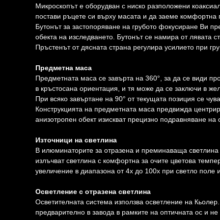
Микроскопът е оборудван с ниско разположени коаксиа
постави ръцете си върху масата и да заеме комфортна 
Бутонът за застопоряване на грубото фокусиране Ви пр
обекта на изследването. Бутонът се намира от лявата с
Пръстенът от дясната страна регулира усилието при гр
Предметна маса
Предметната маса се завърта на 360°, за да се види пр
в кръстосана ориентация, и тя може да се заключи в же
При всяко завъртане на 90° от текущата позиция се чува
Конструкцията на предметната маса предвижда центрира
анизотропен обект изискват прецизно подравняване на
Източници на светлина
В илюминаторите за отразена и преминаваща светлина 
излъчват светлина с комфортна за очите цветова темпер
увеличение в диапазона от 4x до 100x при светло поле 
Осветление с отразена светлина
Осветителната система използва осветление на Кьолер.
предварително в завода в рамките на оптичната ос и не