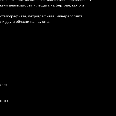
ени анализаторът и лещата на Бертран, както и
исталографията, петрографията, минералогията,
 и други области на науката.
мост
ll HD