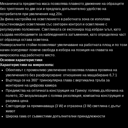
Механичната предметна маса позволява плавното движение на образците
без трептения по две оси и предлага допълнително удобство на
потребителя при увеличения над 20x.
За фина настройка на осветлението в работната зона се използва
пръстеновидно осветление със секторен контрол и осветление с
регулируемо положение. Светлината се експонира под избран ъгъл, като
създава необходимите за наблюденията затъмнения, като определена част
от образеца остава осветена.
Универсалните стойки позволяват увеличаване на работната площ и по този
начин осигуряват повече свобода в избора на позиция на главата на
микроскопа над работното място.
Основни характеристики
Характеристики на микроскопа:
Обективът с променливо увеличение позволява плавна промяна на
увеличението без разфокусиране: отношение на мащабиране 6,7:1
Въртяща се на 360° тринокулярна глава с вертикална тръба за
монтиране на цифрова камера
Предимства на оптичната конструкция на Гриноу: голяма дълбочина на
полето, 3D визуализация с голяма резолюция, компактна конструкция и
разумна цена
Светодиоди за преминаваща (3 W) и отразена (3 W) светлина с дълъг
живот
Широка гама от съвместими допълнителни принадлежности