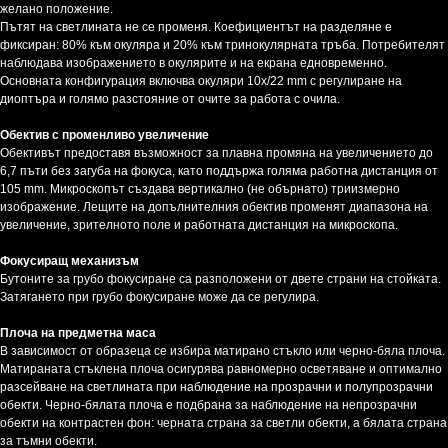
желано положение.
Пътят на светлината не се променя. Коефициентът на разделяне е
фиксиран: 80% към окуляра и 20% към тринокулярната тръба. Потребителят
наблюдава изображението в окулярите и на екрана едновременно.
Основната конфигурация включва окуляри 10x/22 mm с регулиране на
диоптъра и голямо разстояние от очите за работа с очила.
Обектив с променливо увеличение
Обективът предоставя възможност за плавна промяна на увеличението до
6,7 пъти без загуба на фокуса, като поддържа голяма работна дистанция от
105 mm. Микроскопът създава вертикално (не обърнато) триизмерно
изображение. Лещите на допълнителния обектив променят диапазона на
увеличение, зрителното поле и работната дистанция на микроскопа.
Фокусиращ механизъм
Бутоните за грубо фокусиране са разположени от двете страни на стойката.
Затягането при грубо фокусиране може да се регулира.
Плоча на предметна маса
В зависимост от образеца се избира матирано стъкло или черно-бяла плоча.
Матираната стъклена плоча осигурява равномерно осветяване и оптимално
разсейване на светлината при наблюдение на прозрачни и полупрозрачни
обекти. Черно-бялата плоча е подбрана за наблюдение на непрозрачни
обекти на контрастен фон: черната страна за светли обекти, а бялата страна
за тъмни обекти.