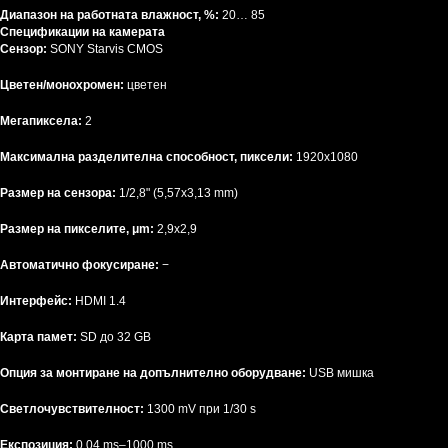
Диапазон на работната влажност, %:
20… 85
Спецификации на камерата
Сензор:
SONY Starvis CMOS
Цветен/монохромен:
цветен
Мегапиксела:
2
Максимална разделителна способност, пиксели:
1920х1080
Размер на сензора:
1/2,8" (5,57x3,13 mm)
Размер на пикселите, μm:
2,9x2,9
Автоматично фокусиране:
−
Интерфейс:
HDMI 1.4
Карта памет:
SD до 32 GB
Опция за монтиране на допълнително оборудване:
USB мишка
Светлочувствителност:
1300 mV при 1/30 s
Експозиция:
0,04 ms–1000 ms