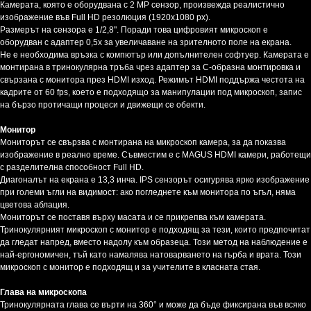
Камерата, която е оборудвана с 2 MP сензор, произвежда реалистично
изображение във Full HD резолюция (1920x1080 px).
Размерът на сензора е 1/2,8". Поради това цифровият микроскоп е
оборудван с адаптер 0,5x за увеличаване на зрителното поле на екрана.
Не е необходима връзка с компютър или допълнителен софтуер. Камерата е
монтирана в тринокулярна тръба чрез адаптер за C-образна монтировка и
свързана с монитора през HDMI изход. Режимът HDMI поддържа честота на
кадрите от 60 fps, което е подходящо за манипулации под микроскоп, запис
на бързо протичащи процеси и движещи се обекти.
Монитор
Мониторът се свързва с монтирана на микроскоп камера, за да показва
изображение в реално време. Съвместим е с MAGUS HDMI камери, работещи
с разделителна способност Full HD.
Диагоналът на екрана е 13,3 инча. IPS сензорът осигурява ярко изображение
при големи ъгли на видимост: ако погледнете към монитора по ъгъл, няма
цветова аблация.
Мониторът се поставя върху масата и се прикрепва към камерата.
Тринокулярният микроскоп с монитор е подходящ за тези, които предпочитат
да гледат напред, вместо надолу към образеца. Този метод на наблюдение е
най-ергономичен, тъй като намалява натоварването на гърба и врата. Този
микроскоп с монитор е подходящ и за учителите в класната стая.
Глава на микроскопа
Тринокулярната глава се върти на 360° и може да бъде фиксирана във всяко