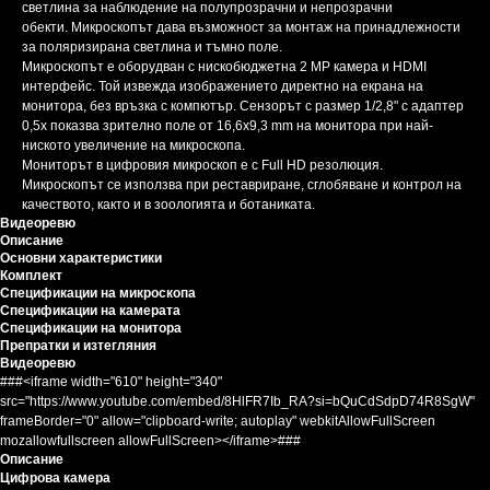
светлина за наблюдение на полупрозрачни и непрозрачни
обекти. Микроскопът дава възможност за монтаж на принадлежности
за поляризирана светлина и тъмно поле.
Микроскопът е оборудван с нискобюджетна 2 MP камера и HDMI
интерфейс. Той извежда изображението директно на екрана на
монитора, без връзка с компютър. Сензорът с размер 1/2,8" с адаптер
0,5x показва зрително поле от 16,6x9,3 mm на монитора при най-
ниското увеличение на микроскопа.
Мониторът в цифровия микроскоп е с Full HD резолюция.
Микроскопът се използва при реставриране, сглобяване и контрол на
качеството, както и в зоологията и ботаниката.
Видеоревю
Описание
Основни характеристики
Комплект
Спецификации на микроскопа
Спецификации на камерата
Спецификации на монитора
Препратки и изтегляния
Видеоревю
###<iframe width="610" height="340"
src="https://www.youtube.com/embed/8HlFR7Ib_RA?si=bQuCdSdpD74R8SgW"
frameBorder="0" allow="clipboard-write; autoplay" webkitAllowFullScreen
mozallowfullscreen allowFullScreen></iframe>###
Описание
Цифрова камера