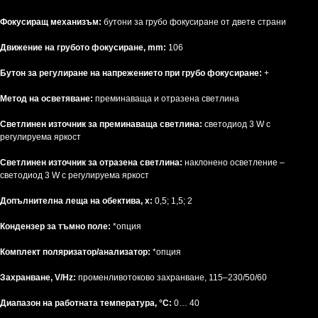
Фокусиращ механизъм:
бутони за грубо фокусиране от двете страни
Движение на грубото фокусиране, mm:
106
Бутон за регулиране на напрежението при грубо фокусиране:
+
Метод на осветяване:
преминаваща и отразена светлина
Светлинен източник за преминаваща светлина:
светодиод 3 W с
регулируема яркост
Светлинен източник за отразена светлина:
наклонено осветление –
светодиод 3 W с регулируема яркост
Допълнителна леща на обектива, x:
0,5; 1,5; 2
Кондензер за тъмно поле:
*опция
Комплект поляризатор/анализатор:
*опция
Захранване, V/Hz:
променливотоково захранване, 115–230/50/60
Диапазон на работната температура, °C:
0… 40