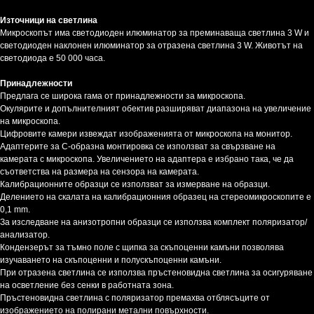
Източници на светлина
Микроскопът има светодиоден илюминатор за преминаваща светлина 3 W и
светодиоден наклонен илюминатор за отразена светлина 3 W. Животът на
светодиода е 50 000 часа.
Принадлежности
Предлага се широка гама от принадлежности за микроскопа.
Окулярите и допълнителният обектив разширяват диапазона на увеличение
на микроскопа.
Цифровите камери извеждат изображенията от микроскопа на монитор.
Адаптерите за C-образна монтировка се използват за свързване на
камерата с микроскопа. Увеличението на адаптера е избрано така, че да
съответства на размера на сензора на камерата.
Калибрационните образци се използват за измерване на образци.
Делението на скалата на калибрационния образец на стереомикроскопите е
0,1 mm.
За изследване на анизотропни образци се използва комплект поляризатор/
анализатор.
Кондензерът за тъмно поле с щипка за скъпоценни камъни позволява
изучаването на скъпоценни и полускъпоценни камъни.
При отразена светлина се използва пръстеновидна светлина за осигуряване
на осветление без сенки в работната зона.
Пръстеновидна светлина с поляризатор премахва отблясъците от
изображението на полирани метални повърхности.