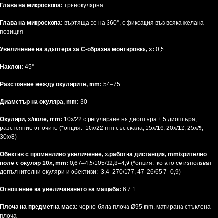
Глава на микроскопа:
тринокулярна
Глава на микроскопа:
въртяща се на 360°, с фиксация във всяка желана
позиция
Увеличение на адаптера за C-образна монтировка, x:
0,5
Наклон:
45°
Разстояние между окулярите, mm:
54–75
Диаметър на окуляра, mm:
30
Окуляри, x/поле, mm:
10x/22 с регулиране на диоптъра ± 5 диоптъра,
разстояние от очите (*опция: 10x/22 mm със скала, 15x/16, 20х/12, 25x/9,
30x/8)
Обектив с променливо увеличение, x/работна дистанция, mm/зрително
поле с окуляр 10x, mm:
0,67–4,5/105/32,8–4,9 (*опция: когато се използват
допълнителни окуляри и обективи: 3,4–270/177, 47, 26/65,7–0,9)
Отношение на увеличаването на мащаба:
6,7:1
Плоча на предметна маса:
черно-бяла плоча Ø95 mm, матирана стъклена
плоча