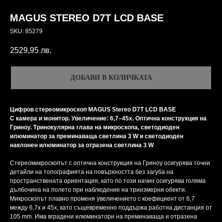
MAGUS STEREO D7T LCD BASE
SKU:
85279
2529,95
лв.
ДОБАВИ В КОЛИЧКАТА
Цифров стереомикроскоп MAGUS Stereo D7T LCD BASE
С камера и монитор. Увеличение: 6,7–45х. Оптична конструкция на
Гриноу. Тринокулярна глава на микроскопа, светодиоден
илюминатор за преминаваща светлина 3 W и светодиоден
наклонен илюминатор за отразена светлина 3 W
Стереомикроскопът с оптична конструкция на Гриноу осигурява точни
детайли на топографията на повърхността без загуба на
пространствената ориентация, като по този начин осигурява голяма
дълбочина на полето при наблюдение на триизмерни обекти.
Микроскопът плавно променя увеличението с коефициент от 6,7
между 6,7x и 45x, като същевременно поддържа работна дистанция от
105 mm. Има вградени илюминатори на преминаваща и отразена