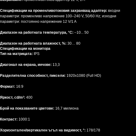
Спецификации на променливотоковия захранващ адаптер:
входни
параметри: променливо напрежение 100–240 V, 50/60 Hz; изходни
параметри: постоянно напрежение 12 V/1 A
Диапазон на работната температура, °C:
–10... 50
Диапазон на работната влажност, %:
30… 80
Спецификации на монитора
Тип на матрицата:
IPS
Диагонал на екрана, инчове:
13,3
Разделителна способност, пиксели:
1920x1080 (Full HD)
Формат:
16:9
Яркост, cd/m²:
400
Брой на показваните цветове:
16,7 милиона
Контраст:
1000:1
Хоризонтален/вертикален ъгъл на видимост, °:
178/178