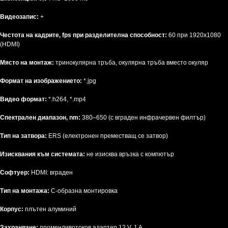
Видеозапис:
+
Честота на кадрите, fps при разделителна способност:
60 при 1920x1080
(HDMI)
Място на монтаж:
тринокулярна тръба, окулярна тръба вместо окуляр
Формат на изображението:
*.jpg
Видео формат:
*.h264, *.mp4
Спектрален диапазон, nm:
380–650 (с вграден инфрачервен филтър)
Тип на затвора:
ERS (електронен преместващ се затвор)
Изисквания към системата:
не изисква връзка с компютър
Софтуер:
HDMI: вграден
Тип на монтажа:
C-образна монтировка
Корпус:
плътен алуминий
Захранване:
променливотоков адаптер 12 V, 1 A