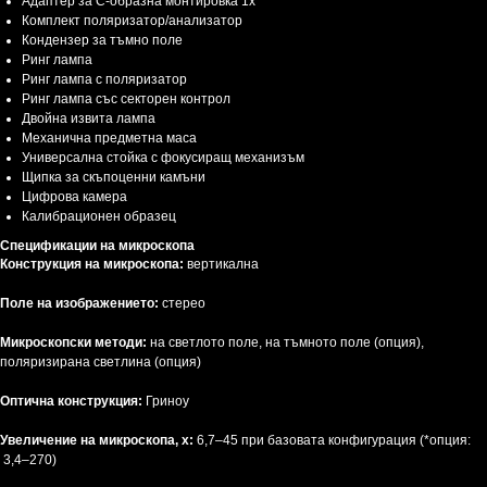
Адаптер за C-образна монтировка 1x
Комплект поляризатор/анализатор
Кондензер за тъмно поле
Ринг лампа
Ринг лампа с поляризатор
Ринг лампа със секторен контрол
Двойна извита лампа
Механична предметна маса
Универсална стойка с фокусиращ механизъм
Щипка за скъпоценни камъни
Цифрова камера
Калибрационен образец
Спецификации на микроскопа
Конструкция на микроскопа:
вертикална
Поле на изображението:
стерео
Микроскопски методи:
на светлото поле, на тъмното поле (опция),
поляризирана светлина (опция)
Оптична конструкция:
Гриноу
Увеличение на микроскопа, х:
6,7–45 при базовата конфигурация (*опция:
3,4–270)