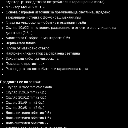
адаптер, ръководство за потребителя и гаранционна карта)
Монитор MAGUS MCD20
Основа с вграден източник за преминаваща светлина, вградено
захранване и стойка с фокусиращ механизъм
Глава на микроскопа – обектив и окулярни тръби
Окуляр 10х/22 mm с голямо разстоянието от очите и регулиране на
диоптъра (2 бр.)
Адаптер за C-образна монтировка 0,5x
Черно-бяла плоча
Плоча от матирано стъкло
Наклонен илюминатор за отразена светлина
Захранващ кабел за микроскопа
Покривало против прах
Ръководство за потребителя и гаранционна карта
Предлагат се по заявка:
Окуляр 10x/22 mm със скала
Окуляр 15x/16 mm (2 бр.)
Окуляр 20x/12 mm (2 бр.)
Окуляр 25x/9 mm (2 бр.)
Окуляр 30x/8 mm (2 бр.)
Допълнителен обектив 0,5x
Допълнителен обектив 1,5x
Допълнителен обектив 2x