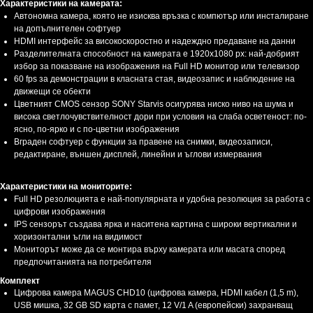
Характеристики на камерата:
Автономна камера, която не изисква връзка с компютър или инсталиране
на допълнителен софтуер
HDMI интерфейс за високоскоростно и надеждно предаване на данни
Разделителната способност на камерата е 1920x1080 px: най-добрият
избор за показване на изображения на Full HD монитор или телевизор
60 fps за демонстрации в класната стая, видеозапис и наблюдение на
движещи се обекти
Цветният CMOS сензор SONY Starvis осигурява ниско ниво на шума и
висока светлочувствителност дори при условия на слаба осветеност: по-
ясно, по-ярко и с по-цветни изображения
Вграден софтуер с функции за правене на снимки, видеозаписи,
редактиране, външен дисплей, линейни и ъглови измервания
Характеристики на мониторите:
Full HD резолюцията е най-популярната и удобна резолюция за работа с
цифрови изображения
IPS сензорът създава ярка и наситена картина с широки вертикални и
хоризонтални ъгли на видимост
Мониторът може да се монтира върху камерата или масата според
предпочитанията на потребителя
Комплект
Цифрова камера MAGUS CHD10 (цифрова камера, HDMI кабел (1,5 m),
USB мишка, 32 GB SD карта с памет, 12 V/1 A (европейски) захранващ