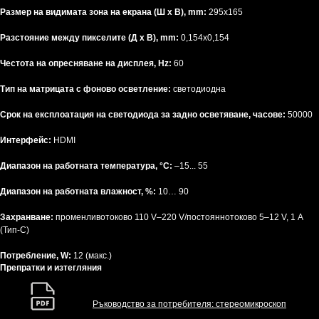
Размер на видимата зона на екрана (Ш x В), mm:
295x165
Разстояние между пикселите (Д x В), mm:
0,154x0,154
Честота на опресняване на дисплея, Hz:
60
Тип на матрицата с фоново осветление:
светодиодна
Срок на експлоатация на светодиода за задно осветяване, часове:
50000
Интерфейс:
HDMI
Диапазон на работната температура, °C:
–15... 55
Диапазон на работната влажност, %:
10… 90
Захранване:
променливотоково 110 V–220 V/постояннотоково 5–12 V, 1 A
(Тип-C)
Потребление, W:
12 (макс.)
Препратки и изтегляния
Ръководство за потребителя: стереомикроскоп