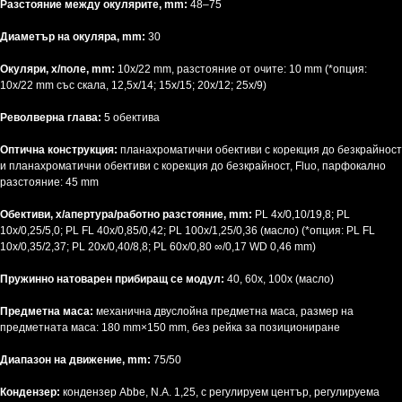
Разстояние между окулярите, mm:
48–75
Диаметър на окуляра, mm:
30
Окуляри, x/поле, mm:
10х/22 mm, разстояние от очите: 10 mm (*опция:
10x/22 mm със скала, 12,5x/14; 15x/15; 20x/12; 25x/9)
Револверна глава:
5 обектива
Оптична конструкция:
планахроматични обективи с корекция до безкрайност
и планахроматични обективи с корекция до безкрайност, Fluo, парфокално
разстояние: 45 mm
Обективи, x/апертура/работно разстояние, mm:
PL 4x/0,10/19,8; PL
10x/0,25/5,0; PL FL 40x/0,85/0,42; PL 100x/1,25/0,36 (масло) (*опция: PL FL
10x/0,35/2,37; PL 20х/0,40/8,8; PL 60x/0,80 ∞/0,17 WD 0,46 mm)
Пружинно натоварен прибиращ се модул:
40, 60х, 100x (масло)
Предметна маса:
механична двуслойна предметна маса, размер на
предметната маса: 180 mm×150 mm, без рейка за позициониране
Диапазон на движение, mm:
75/50
Кондензер:
кондензер Abbe, N.A. 1,25, с регулируем център, регулируема