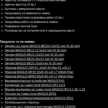
Адаптер за камера с С-образна монтировка
Цветен филтър (4 бр.)
Бутилка с имерсионно масло
Захранване на живачната лампа
Променливотоков захранващ кабел (2 бр.)
Захранващ кабел на живачната лампа
Покривало против прах
Ръководство за потребителя и гаранционна карта
Предлагат се по заявка:
Окуляр със скала MAGUS MES10 10х/22 mm (D 30 mm)
Окуляр MAGUS ME12 12,5х/14 mm (D 30 mm)
Окуляр MAGUS ME15 15x/15 mm (D 30 mm)
Окуляр MAGUS ME20 20х/12 mm (D 30 mm)
Окуляр MAGUS ME25 25х/9 mm (D 30 mm)
Обектив MAGUS 10PLFL 10х/0,35 Plan FL ∞/0,17
Обектив MAGUS MP20 20х/0,40 ∞/0,17 Infinity Plan
Обектив MAGUS MP60 60х/0,80 ∞/0,17 Infinity Plan
Фазовоконтрастно устройство MAGUS PH1
Кондензер за тъмно поле MAGUS DF1 A 0,9
Маслен кондензер за тъмно поле MAGUS DF2 A 1,36–1,25
Плъзгач за тъмно поле MAGUS DFS1
Комплект поляризатор/анализатор MAGUS SPD1
Калибрационен образец
Адаптер за C-образна монтировка MAGUS CFA050