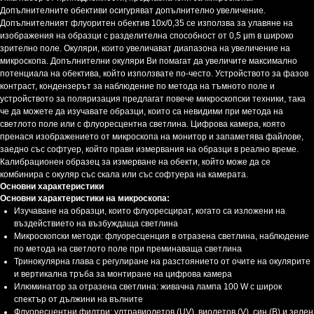
Допълнителните обективи осигуряват допълнително увеличение.
Допълнителният флуоритен обектив 10x/0,35 се използва за улавяне на
изображения на образци с разделителна способност от 0,5 μm в широко
зрително поле. Окуляри, които увеличават диапазона на увеличение на
микроскопа. Допълнителни окуляри Ви помагат да увеличите максимално
потенциала на обектива, който използвате по-често. Устройството за фазов
контраст, кондензерът за наблюдение по метода на тъмното поле и
устройството за поляризация предлагат повече микроскопски техники, така
че да можете да изучавате образци, които са невидими при метода на
светлото поле или с флуоресцентна светлина. Цифрова камера, която
пренася изображението от микроскопа на монитор и запаметява файлове,
заедно със софтуер, който прави измервания на образци в реално време.
Калибрационен образец за измерване на обекти, който може да се
комбинира с окуляр със скала или със софтуера на камерата.
Основни характеристики
Основни характеристики на микроскопа:
Изучаване на образци, които флуоресцират, когато са изложени на
въздействието на възбуждаща светлина
Микроскопски методи: флуоресценция в отразена светлина, наблюдение
по метода на светлото поле при преминаваща светлина
Тринокулярна глава с регулиране на разстоянието от очите на окулярите
и вертикална тръба за монтиране на цифрова камера
Илюминатор за отразена светлина: живачна лампа 100 W с широк
спектър от дължини на вълните
Флуоресцентни филтри: ултравиолетов (UV), виолетов (V), син (B) и зелен