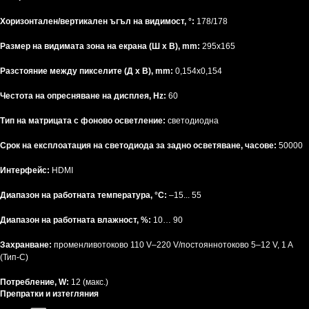
Хоризонтален/вертикален ъгъл на видимост, °:
178/178
Размер на видимата зона на екрана (Ш x В), mm:
295x165
Разстояние между пикселите (Д x В), mm:
0,154x0,154
Честота на опресняване на дисплея, Hz:
60
Тип на матрицата с фоново осветление:
светодиодна
Срок на експлоатация на светодиода за задно осветяване, часове:
50000
Интерфейс:
HDMI
Диапазон на работната температура, °C:
–15... 55
Диапазон на работната влажност, %:
10… 90
Захранване:
променливотоково 110 V–220 V/постояннотоково 5–12 V, 1 A
(Тип-C)
Потребление, W:
12 (макс.)
Препратки и изтегляния