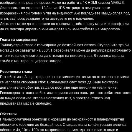
изображения в реално време. Може да работи с 4K HDMI камери MAGUS.
Диагоналът на екрана е 13,3 инча. IPS матрицата осигурява ярки
изображения при големи ъгли на видимост. Ако погледнете към дисплея под
ъгъл, възпроизвеждането на цветовете не е нарушено.
Дисплеят може да се постави на сгъваема стойка върху маса или шкаф, или
да се монтира директно към камерата или към стойката на микроскопа.
Глава на микроскопа
Тринокулярна глава с коригирана до безкрайност оптика. Окулярните тръби
могат да се завъртат на 360°. Потребителят може да регулира разстоянието
от очите на окулярите, за да отговаря на неговия ръст. В тринокулярната
тръба е монтирана цифрова камера.
Револверна глава
Пет обектива. За центриране на светлинния източник за отразена светлина
се използва свободен слот. В свободния слот може да бъде монтиран
допълнителен обектив, за да се постигне още по-голямо увеличение.
Револверната глава с обективи е ориентирана навътре – потребителят може
да вижда обектива, вкаран в оптичния път, а пространството над
предметната маса е свободно.
Обективи
Планахроматични обективи с корекция до безкрайност и планфлуоритни
обективи с корекция до безкрайност. Стандартната конфигурация включва
обективи 4x, 10x и 100x за микроскопия по метода на светлото поле и