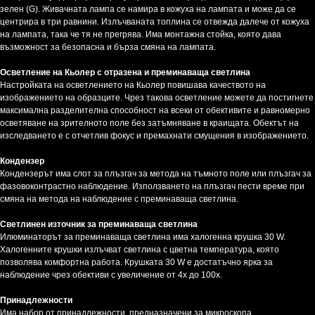
зелен (G). Живачната лампа се намира в кожуха на лампата и може да се
центрира в три равнини. Излъчваната топлина се отвежда далече от кожуха
на лампата, така че тя не прегрява. Има монтажна стойка, която дава
възможност за безопасна и бърза смяна на лампата.
Осветление на Кьолер с отразена и преминаваща светлина
Настройката на осветлението на Кьолер повишава качеството на
изображението на образците. Чрез такова осветление можете да постигнете
максимална разделителна способност на всеки от обективите и равномерно
осветяване на зрителното поле без затъмняване в краищата. Обектът на
изследването е с отчетлив фокус и премахнати смущения в изображението.
Кондензер
Кондензерът има слот за плъзгач за метода на тъмното поле или плъзгач за
фазовоконтрастно наблюдение. Използването на плъзгач пести време при
смяна на метода на наблюдение с преминаваща светлина.
Светлинен източник за преминаваща светлина
Илюминаторът за преминаваща светлина има халогенна крушка 30 W.
Халогенните крушки излъчват светлина с цветна температура, която
позволява комфортна работа. Крушката 30 W е достатъчно ярка за
наблюдение чрез обективи с увеличение от 4x до 100x.
Принадлежности
Има набор от принадлежности, предназначени за микроскопа.