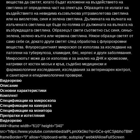
вещества да светят, когато бъдат изложени на въздействието на
светлина от определена част на спектъра. Образците се излагат на
въздействието на невидима късовълнова ултравиолетова светлина
или на виолетова, синя и зелена светлина. Дължината на вълната на
излъчената светлина ще бъде по-голяма от дължината на вълната на
възбуждащата светлина. Образецът свети съответно със синя, синьо-
зелена, зелено-жълта или червена светлина. Някои образци светят от
само себе си, докато други светят след обработка с флуорохромни
вещества. Флуоресцентният микроскоп се използва за изследване на
патогени на туберкулоза, хламидия, бяс, херпес и други заболявания.
Микроскопът може да се използва и за анализ на ДНК и хромозоми,
натривки от костен мозък и кръв, съдебно медицински и
фармакологични изследвания, изследвания за ветеринарен контрол,
и санитарни и епидемиологични проверки.
Видеоревю
Описание
Основни характеристики
Комплект
Спецификации на микроскопа
Спецификации на камерата
Спецификации на монитора
Препратки и изтегляния
Видеоревю
###<iframe width="610" height="340"
src="https://www.youtube.com/embed/aIPLpmXkGko?si=GCe-q4CSjkbhoTBM"
frameBorder="0" allow="clipboard-write; autoplay" webkitAllowFullScreen