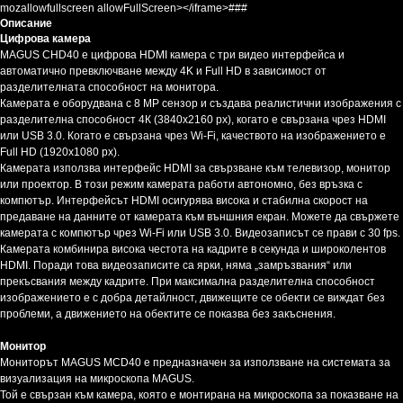
mozallowfullscreen allowFullScreen></iframe>###
Описание
Цифрова камера
MAGUS CHD40 е цифрова HDMI камера с три видео интерфейса и
автоматично превключване между 4K и Full HD в зависимост от
разделителната способност на монитора.
Камерата е оборудвана с 8 MP сензор и създава реалистични изображения с
разделителна способност 4К (3840x2160 px), когато е свързана чрез HDMI
или USB 3.0. Когато е свързана чрез Wi-Fi, качеството на изображението е
Full HD (1920x1080 px).
Камерата използва интерфейс HDMI за свързване към телевизор, монитор
или проектор. В този режим камерата работи автономно, без връзка с
компютър. Интерфейсът HDMI осигурява висока и стабилна скорост на
предаване на данните от камерата към външния екран. Можете да свържете
камерата с компютър чрез Wi-Fi или USB 3.0. Видеозаписът се прави с 30 fps.
Камерата комбинира висока честота на кадрите в секунда и широколентов
HDMI. Поради това видеозаписите са ярки, няма „замръзвания“ или
прекъсвания между кадрите. При максимална разделителна способност
изображението е с добра детайлност, движещите се обекти се виждат без
проблеми, а движението на обектите се показва без закъснения.
Монитор
Мониторът MAGUS MCD40 е предназначен за използване на системата за
визуализация на микроскопа MAGUS.
Той е свързан към камера, която е монтирана на микроскопа за показване на