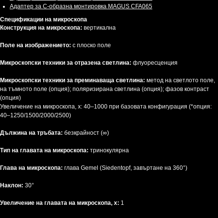
Адаптер за C-образна монтировка MAGUS CFA065
Спецификации на микроскопа
Конструкция на микроскопа:
вертикална
Поле на изображението:
с плоско поле
Микроскопски техники за отразена светлина:
флуоресценция
Микроскопски техники за преминаваща светлина:
метод на светлото поле,
на тъмното поле (опция); поляризирана светлина (опция); фазов контраст
(опция)
Увеличение на микроскопа, х: 40–1000 при базовата конфигурация (*опция:
40–1250/1500/2000/2500)
Дължина на тръбата:
безкрайност (∞)
Тип на главата на микроскопа:
тринокулярна
Глава на микроскопа:
глава Gemel (Siedentopf, завъртане на 360°)
Наклон:
30°
Увеличение на главата на микроскопа, x:
1