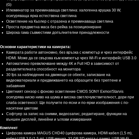
(G)
Илюминатор за преминаваща светлина: халогенна крушка 30 W,
осигуряваща ярка естествена светлина
Осветление на Кьолер с отразена и преминаваща светлина
Проста предметна маса без рейка за позициониране
Широка гама съвместими допълнителни принадлежности
Основни характеристики на камерата:
Камерата работи автономно, без връзка с компютър и чрез интерфейс
HDMI. Може да се свързва към компютър чрез Wi-Fi и интерфейс USB 3.0
Автоматично превключване между 4K и Full HD в зависимост от
разделителната способност на монитора
30 fps за наблюдение на движещи се обекти, записване на
видеоматериали и придвижването на образците без трептене и
забавяния
Цветният сензор с фоново осветление CMOS SONY Exmor/Starvis
осигурява ниско ниво на шума и висока светлочувствителност, дори при
слаба осветеност. Ще получите по-ясни и по-ярки изображения с по-
наситени цветове
Софтуер за запис на снимки, видеозапис, редактиране, функции на
външен дисплей, линейни и ъглови измервания
Комплект
Цифрова камера MAGUS CHD40 (цифрова камера, HDMI кабел (1,5 m),
кабел USB 3.0 (1,5 m), USB мишка, 32 GB SD карта с памет, USB Wi-Fi