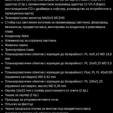
адаптер (2 бр.), променливотоков захранващ адаптер 12 V/1 A (Евро),
инсталационни CD с драйвери и софтуер, ръководство за потребителя и
гаранционна карта)
Течнокристален монитор MAGUS MCD40
Стойка със светлинен източник за преминаваща светлина, фокусиращ
механизъм, предметна маса, монтировка за кондензер и револверна
глава
Кондензер Abbe
Илюминатор за отразена светлина
Живачна лампа
Тринокулярна глава
Планахроматичен обектив с корекция до безкрайност: PL 4x/0,10 WD 19,8
mm
Планахроматичен обектив с корекция до безкрайност: PL 10x/0,25 WD 5,0
mm
Планахроматичен обектив с корекция до безкрайност, Fluo: PL FL 40x/0,85
(пружинно натоварен) WD 0,42 mm
Планахроматичен обектив с корекция до безкрайност: PL 100x/1,25
(пружинно натоварен, масло) WD 0,36 mm
Окуляр 10x/22 mm с голямо разстоянието от очите (2 бр.)
Чашка за окуляр (2 бр.)
Преграда за ултравиолетовите лъчи
Плъзгач за филтър
Черна предпазна плочка за монтаж под предметната маса