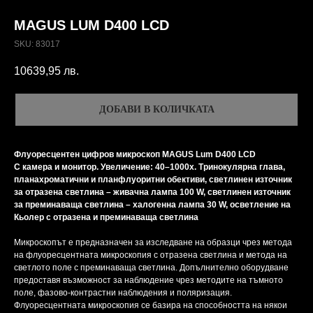
MAGUS LUM D400 LCD
SKU:
83017
10639,95
лв.
ДОБАВИ В КОЛИЧКАТА
Флуоресцентен цифров микроскоп MAGUS Lum D400 LCD
С камера и монитор. Увеличение: 40–1000x. Тринокулярна глава,
планахроматични и планфлуоритни обективи, светлинен източник
за отразена светлина – живачна лампа 100 W, светлинен източник
за преминаваща светлина – халогенна лампа 30 W, осветление на
Кьолер с отразена и преминаваща светлина
Микроскопът е предназначен за изследване на образци чрез метода
на флуоресцентната микроскопия с отразена светлина и метода на
светлото поле с преминаваща светлина. Допълнително оборудване
предоставя възможност за наблюдение чрез методите на тъмното
поле, фазово-контрастни наблюдения и поляризация.
Флуоресцентната микроскопия се базира на способността на някои