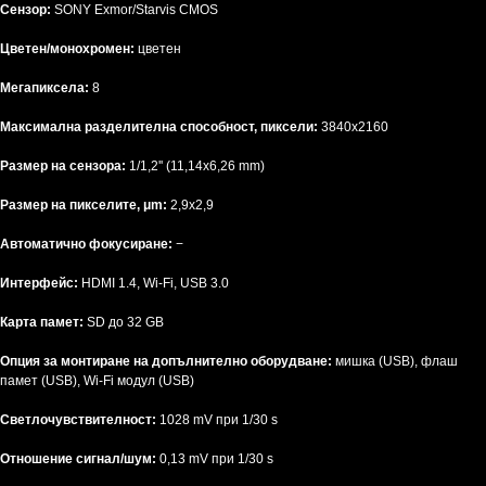
Сензор:
SONY Exmor/Starvis CMOS
Цветен/монохромен:
цветен
Мегапиксела:
8
Максимална разделителна способност, пиксели:
3840x2160
Размер на сензора:
1/1,2'' (11,14x6,26 mm)
Размер на пикселите, μm:
2,9x2,9
Автоматично фокусиране:
−
Интерфейс:
HDMI 1.4, Wi-Fi, USB 3.0
Карта памет:
SD до 32 GB
Опция за монтиране на допълнително оборудване:
мишка (USB), флаш
памет (USB), Wi-Fi модул (USB)
Светлочувствителност:
1028 mV при 1/30 s
Отношение сигнал/шум:
0,13 mV при 1/30 s