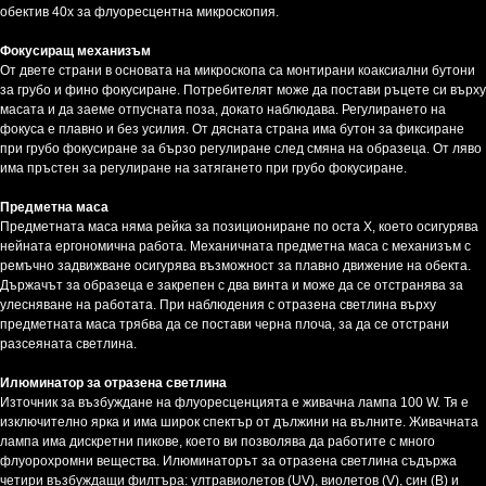
обектив 40x за флуоресцентна микроскопия.
Фокусиращ механизъм
От двете страни в основата на микроскопа са монтирани коаксиални бутони
за грубо и фино фокусиране. Потребителят може да постави ръцете си върху
масата и да заеме отпусната поза, докато наблюдава. Регулирането на
фокуса е плавно и без усилия. От дясната страна има бутон за фиксиране
при грубо фокусиране за бързо регулиране след смяна на образеца. От ляво
има пръстен за регулиране на затягането при грубо фокусиране.
Предметна маса
Предметната маса няма рейка за позициониране по оста Х, което осигурява
нейната ергономична работа. Механичната предметна маса с механизъм с
ремъчно задвижване осигурява възможност за плавно движение на обекта.
Държачът за образеца е закрепен с два винта и може да се отстранява за
улесняване на работата. При наблюдения с отразена светлина върху
предметната маса трябва да се постави черна плоча, за да се отстрани
разсеяната светлина.
Илюминатор за отразена светлина
Източник за възбуждане на флуоресценцията е живачна лампа 100 W. Тя е
изключително ярка и има широк спектър от дължини на вълните. Живачната
лампа има дискретни пикове, което ви позволява да работите с много
флуорохромни вещества. Илюминаторът за отразена светлина съдържа
четири възбуждащи филтъра: ултравиолетов (UV), виолетов (V), син (B) и