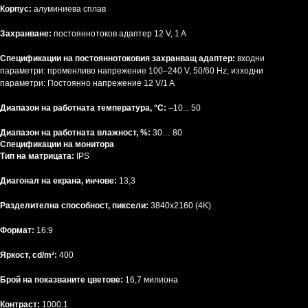
Корпус:
алуминиева сплав
Захранване:
постояннотоков адаптер 12 V, 1 A
Спецификации на постояннотоковия захранващ адаптер:
входни
параметри: променливо напрежение 100–240 V, 50/60 Hz; изходни
параметри: Постоянно напрежение 12 V/1 A
Диапазон на работната температура, °C:
–10... 50
Диапазон на работната влажност, %:
30… 80
Спецификации на монитора
Тип на матрицата:
IPS
Диагонал на екрана, инчове:
13,3
Разделителна способност, пиксели:
3840x2160 (4K)
Формат:
16:9
Яркост, cd/m²:
400
Брой на показваните цветове:
16,7 милиона
Контраст:
1000:1