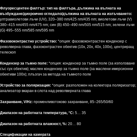
Флуоресцентен филтър: тип на филтъра, дължина на вълната на
възбуждане/дихроично огледало/дължина на вълната на излъчването:
ултравиолетови лъчи (UV), 320–380 nm/425 nm/435 nm; виолетови лъчи (V)
380–415 nm/455 nm/475 nm; син (B) 450–490 nm/505 nm/515 nm; зелени лъчи
(G) 495–555 nm/585 nm/595 nm
Фазовоконтрастно устройство:
*опция: фазовоконтрастен кондензер с
револверна глава, фазоконтрастен обектив (10x, 20x, 40x, 100x), центриращ
телескоп
Кондензер за тъмно поле:
*опция: кондензер за тъмно поле (за използване
със сух обектив); маслен кондензер за тъмно поле (за маслени имерсионни
обективи 100x); плъзгач за метода на тъмното поле
Устройство за поляризация:
*опция: разположен на колектора поляризатор;
анализатор вкаран в слота над револверната глава
Захранване, V/Hz:
променливотоково захранване, 85–265/50/60
Диапазон на работната температура, °C:
5… 35
Диапазон на работната влажност, %:
20… 80
Спецификации на камерата