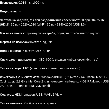
Експозиция:
0,014 ms–1000 ms
Видеозапис:
+
Честота на кадрите, fps при разделителна способност:
30 при 3840х2160
(HDMI); 30 при 1920х1080 (Wi-Fi); 30 при 3840х2160 (USB 3.0)
Място на монтаж:
тринокулярна тръба, окулярна тръба вместо окуляр
Формат на изображението:
*.jpg, *.tif
Видео формат:
*.h264/*.h265, *.mp4
Спектрален диапазон, nm:
380–650 (с вграден инфрачервен филтър)
Тип на затвора:
ERS (електронен преместващ се затвор)
Изисквания към системата:
Windows 8/10/11 (32-битов и 64-битов), Mac OS
X, Linux, до 2,8 GHz Intel Core 2 или по-мощен, най-малко 4 GB RAM, порт USB
2.0, RJ45, 19" или по-голям дисплей
Софтуер:
HDMI: вграден; USB: MAGUS View
Тип на монтажа:
C-образна монтировка