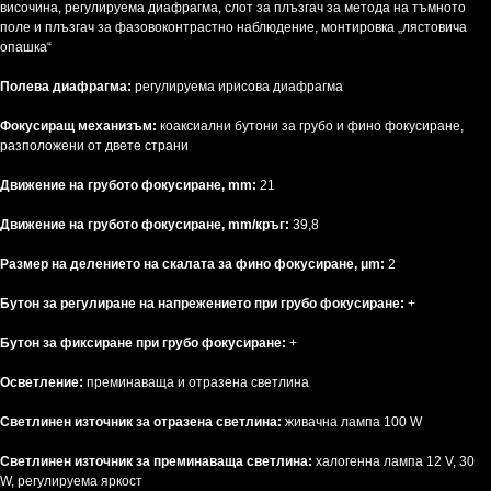
височина, регулируема диафрагма, слот за плъзгач за метода на тъмното
поле и плъзгач за фазовоконтрастно наблюдение, монтировка „лястовича
опашка“
Полева диафрагма:
регулируема ирисова диафрагма
Фокусиращ механизъм:
коаксиални бутони за грубо и фино фокусиране,
разположени от двете страни
Движение на грубото фокусиране, mm:
21
Движение на грубото фокусиране, mm/кръг:
39,8
Размер на делението на скалата за фино фокусиране, μm:
2
Бутон за регулиране на напрежението при грубо фокусиране:
+
Бутон за фиксиране при грубо фокусиране:
+
Осветление:
преминаваща и отразена светлина
Светлинен източник за отразена светлина:
живачна лампа 100 W
Светлинен източник за преминаваща светлина:
халогенна лампа 12 V, 30
W, регулируема яркост