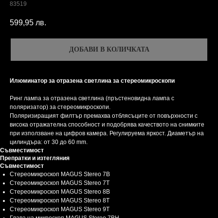
83519
599,95
лв.
ДОБАВИ В КОЛИЧКАТА
Илюминатор за отразена светлина за стереомикроскопи
Ринг лампа за отразена светлина (пръстеновидна лампа с
поляризатор) за стереомикроскопи.
Поляризиращият филтър премахва отблясъците от повърхности с
висока отражателна способност и подобрява качеството на снимките
при използване на цифров камера. Регулируема яркост. Диаметър на
цилиндъра: от 30 до 60 mm.
Съвместимост
Препратки и изтегляния
Съвместимост
Стереомикроскоп MAGUS Stereo 7B
Стереомикроскоп MAGUS Stereo 7T
Стереомикроскоп MAGUS Stereo 8B
Стереомикроскоп MAGUS Stereo 8T
Стереомикроскоп MAGUS Stereo 9T