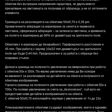
обектив без вътрешни напрежения гарантира, че двулъчевото
пречупване на светлината се получава от образеца, а не от оптичните
елементи.
Границата на резолюцията на обектива 50х/0,70 е 0,39 µm.
Хроматичните аберации са коригирани за синята и червената
светлина, сферичната аберация – за зелената светлина, а кривината
на полето е коригирана до 90% от диаметъра на зрителното поле.
Обективът е коригиран до безкрайност. Парфокалното разстояние е
45 mm. При работа с окуляр 10x/22 mm диаметърът на зрителното
поле ще бъде 0,44 mm. Предназначен е за работа с образци без
покривно стъкло.
Долната граница на полезното увеличение на микроскопа при работа
с обектив 50х е 350x. По-малко увеличение няма да Ви осигури
възможност за различаване на детайлите на обекта в полученото от
обектива изображение.
Горната граница на полезното увеличение при работа с обектив 50х е
700x. По-голямо увеличение се счита за „безполезно“, тъй като не
предоставя нови детайли в изображението на обекта.
С обектив 50x/0,70 използвайте окуляри с увеличение от 7x до 15x.
Планахроматичните обективи създават изображение, което е еднакво