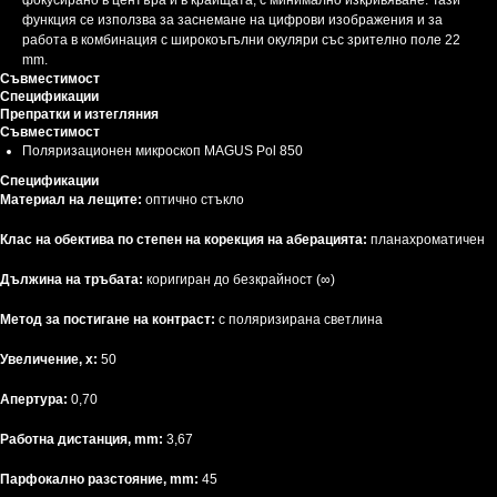
фокусирано в центъра и в краищата, с минимално изкривяване. Тази
функция се използва за заснемане на цифрови изображения и за
работа в комбинация с широкоъгълни окуляри със зрително поле 22
mm.
Съвместимост
Спецификации
Препратки и изтегляния
Съвместимост
Поляризационен микроскоп MAGUS Pol 850
Спецификации
Материал на лещите:
оптично стъкло
Клас на обектива по степен на корекция на аберацията:
планахроматичен
Дължина на тръбата:
коригиран до безкрайност (∞)
Метод за постигане на контраст:
с поляризирана светлина
Увеличение, x:
50
Апертура:
0,70
Работна дистанция, mm:
3,67
Парфокално разстояние, mm:
45