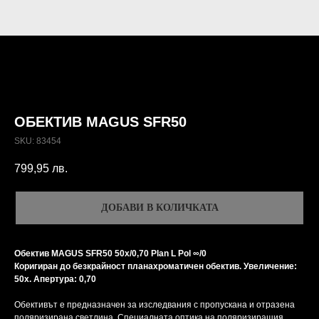
ОБЕКТИВ MAGUS SFR50
SKU:
83454
799,95
лв.
ДОБАВИ В КОЛИЧКАТА
Обектив MAGUS SFR50 50х/0,70 Plan L Pol ∞/0
Коригиран до безкрайност планахроматичен обектив. Увеличение:
50x. Апертура: 0,70
Обективът е предназначен за изследвания с пропускана и отразена
поляризирана светлина. Специалната оптика на поляризиращия