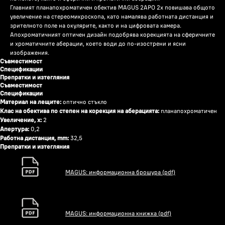
Главният планапохроматичен обектив MAGUS 2APO 2x повишава общото
увеличение на стереомикроскопа, като намалява работната дистанция и
зрителното поле на окулярите, както и на цифровата камера.
Апохроматичният оптичен дизайн подобрява корекцията на сферичните
и хроматичните аберации, което води до по-изострени и ясни
изображения.
Съвместимост
Спецификации
Препратки и изтегляния
Съвместимост
Спецификации
Материал на лещите:
оптично стъкло
Клас на обектива по степен на корекция на аберацията:
планапохроматичен
Увеличение, x:
2
Апертура:
0,2
Работна дистанция, mm:
32,5
Препратки и изтегляния
MAGUS: информационна брошура (pdf)
MAGUS: информационна книжка (pdf)