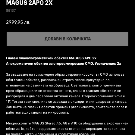
MAGUS 2APO 2X
85137
2999,95
лв.
ДОБАВИ В КОЛИЧКАТА
Главен планапохроматичен обектив MAGUS 2APO 2x
Апохроматичен обектив за стереомикроскоп CMO. Увеличение: 2x
За създаване на триизмерен образ стереомикроскопът CMO използва
общ главен обектив, разположен строго перпендикулярно по
отношения на равнината на образеца. Светлината, която преминава
през образеца или се отразява от него, влиза в главния обектив и се
разпределя в два паралелни оптични канала. Стереоскопичният ъгъл е
11°. Тогава тази светлина се извежда в окулярите или цифровата камера.
Замяната на главния обектив променя увеличението, зрителното поле и
работната дистанция на микроскопа.
Микроскопите MAGUS Stereo A6, А8 и А10 са оборудвани с ахроматичен
обектив 1x, който предоставя висока степен на корекция на кривината
на полето, както и сферични и хроматични аберации.