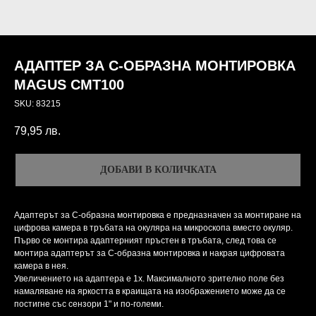
АДАПТЕР ЗА C-ОБРАЗНА МОНТИРОВКА
MAGUS CMT100
SKU:
83215
79,95
лв.
ДОБАВИ В КОЛИЧКАТА
Адаптерът за C-образна монтировка е предназначен за монтиране на
цифрова камера в тръбата на окуляра на микроскопа вместо окуляр.
Първо се монтира адаптерният пръстен в тръбата, след това се
монтира адаптерът за C-образна монтировка и накрая цифровата
камера в нея.
Увеличението на адаптера е 1x. Максималното зрително поле без
намаляване на яркостта в краищата на изображението може да се
постигне със сензори 1" и по-големи.