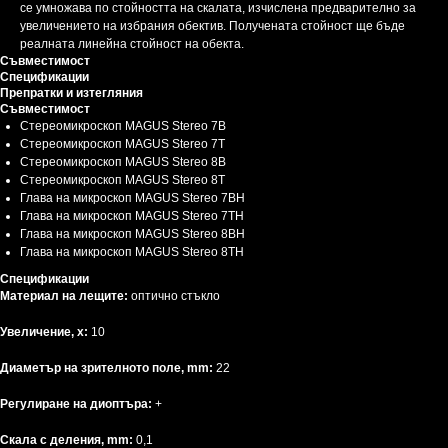
се умножава по стойността на скалата, изчислена предварително за
увеличението на избрания обектив. Получената стойност ще бъде
реалната линейна стойност на обекта.
Съвместимост
Спецификации
Препратки и изтегляния
Съвместимост
Стереомикроскоп MAGUS Stereo 7B
Стереомикроскоп MAGUS Stereo 7T
Стереомикроскоп MAGUS Stereo 8B
Стереомикроскоп MAGUS Stereo 8T
Глава на микроскоп MAGUS Stereo 7BH
Глава на микроскоп MAGUS Stereo 7TH
Глава на микроскоп MAGUS Stereo 8BH
Глава на микроскоп MAGUS Stereo 8TH
Спецификации
Материал на лещите:
оптично стъкло
Увеличение, x:
10
Диаметър на зрителното поле, mm:
22
Регулиране на диоптъра:
+
Скала с деления, mm:
0,1