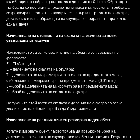
калибрационен образец със скала с деления от 0,1 mm. Образецът
трябва да се постави на предметната маса и микроскопът трябва да
се фокусира на скалата. Окулярът се завърта в тръбата на окуляра,
докато скалите на образеца и на окуляра се подравнят паралелно
една с друга.
Изчисляване на стойността на скалата на окуляра за всяко
увеличение на обектив
Изчислението за всяко увеличение на обектив се извършва по
формулата:
E = TL/A, където
E – делението на скалата на окуляра;
T – делението на микрометричната скала на предметната маса,
отбелязано на микрометъра на предметната маса (0,01 mm);
L – брой на деленията на микрометъра на предметната маса;
A – брой на деленията на скалата на окуляра.
Получените стойности от скалата с деления на окуляра за всяко
увеличение на обектив трябва да бъдат записани.
Изчисляване на реалния линеен размер на даден обект
Когато измервате обект, първо трябва да преброите броя на
деленията на скалата на окуляра, които обектът покрива. Резултатът