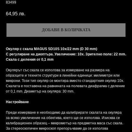
83499
64,95
лв.
ДОБАВИ В КОЛИЧКАТА
Окуляр c скала MAGUS SD10S 10х/22 mm (D 30 mm)
С регулиране на диоптъра. Увеличение: 10x. Зрително поле: 22 mm.
Скала с деления от 0,1 mm
Окулярът със скала се използва за измерване на размера на
образците и техните структури в линейни единици: милиметри или
микрони. Този тип окуляр се монтира вместо стандартния окуляр 10x.
Скалата е поставена на равнината на полевата диафрагма с деление
от 0,1 mm. Диаметър на окуляра: 30 mm.
Настройване
Преди измерване е необходимо да калибрирате скалата на окуляра
за всяко увеличение на обектива, което ще се използва. Изисква се
калибрационен образец – микрометър на предметна маса със скала.
За стереоскопичен микроскоп препоръчваме да се използва