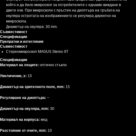
който и да било микроскоп за потребителите с еднакво виждане в
двете очи. При микроскопи с пръстен на диоптъра на тръбата на
окуляра остротата на изображението се регулира директно на
микроскопа.
Диаметър на окуляра: 30 mm.
Съвместимост
Спецификации
Препратки и изтегляния
Съвместимост
Стереомикроскоп MAGUS Stereo 9T
Спецификации
Материал на лещите:
оптично стъкло
Увеличение, x:
15
Диаметър на зрителното поле, mm:
15
Регулиране на диоптъра:
−
Диаметър на окуляра, mm:
30
Материал на корпуса:
мед
Разстояние от очите, mm:
10