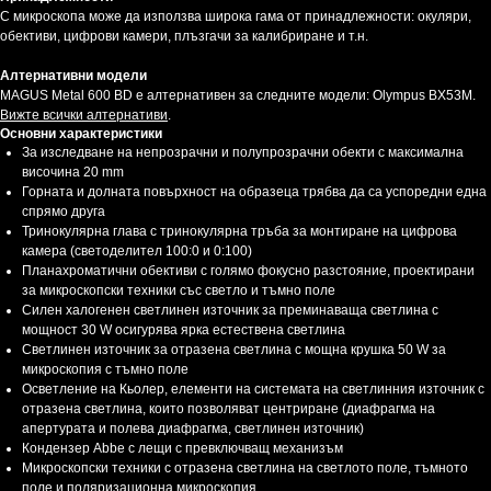
С микроскопа може да използва широка гама от принадлежности: окуляри,
обективи, цифрови камери, плъзгачи за калибриране и т.н.
Алтернативни модели
MAGUS Metal 600 BD е алтернативен за следните модели: Olympus BX53M.
Вижте всички алтернативи
.
Основни характеристики
За изследване на непрозрачни и полупрозрачни обекти с максимална
височина 20 mm
Горната и долната повърхност на образеца трябва да са успоредни една
спрямо друга
Тринокулярна глава с тринокулярна тръба за монтиране на цифрова
камера (светоделител 100:0 и 0:100)
Планахроматични обективи с голямо фокусно разстояние, проектирани
за микроскопски техники със светло и тъмно поле
Силен халогенен светлинен източник за преминаваща светлина с
мощност 30 W осигурява ярка естествена светлина
Светлинен източник за отразена светлина с мощна крушка 50 W за
микроскопия с тъмно поле
Осветление на Кьолер, елементи на системата на светлинния източник с
отразена светлина, които позволяват центриране (диафрагма на
апертурата и полева диафрагма, светлинен източник)
Кондензер Abbe с лещи с превключващ механизъм
Микроскопски техники с отразена светлина на светлото поле, тъмното
поле и поляризационна микроскопия