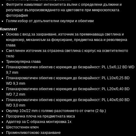
Филтрите намаляват интензитета вълни с определени дължини и
регулират възпроизвеждането на цветовете при микроскопската
фотография
Голям избор от допълнителни окуляри и обективи
Комплект
Основа с вход за захранване, източник за преминаваща светлина и
кондензер, механизъм за фокусиране, предметна маса и револверна
глава
Светлинен източник за отразена светлина с корпус на осветителното
тяло
Тринокулярна глава
Планахроматичен обектив с корекция до безкрайност: PL L5x/0,12 BD WD
9,7 mm
Планахроматичен обектив с корекция до безкрайност: PL L10x/0,25 BD
WD 9,3 mm
Планахроматичен обектив с корекция до безкрайност: PL L20x/0,40 BD
WD 7,2 mm
Планахроматичен обектив с корекция до безкрайност: PL L40x/0,60 BD
WD 3,0 mm
Окуляр 10x/22 mm с голямо разстоянието от очите (2 бр.)
Прозрачна плоча на предметната маса
Адаптер за C-образна монтировка 1x
Шестостенен ключ
Променливотоково захранване