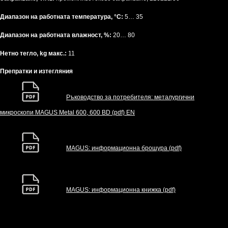
Диапазон на работната температура, °C:
5… 35
Диапазон на работната влажност, %:
20… 80
Нетно тегло, kg макс.:
11
Препратки и изтегляния
Ръководство за потребителя: металургични
микроскопи MAGUS Metal 600, 600 BD (pdf) EN
MAGUS: информационна брошура (pdf)
MAGUS: информационна книжка (pdf)