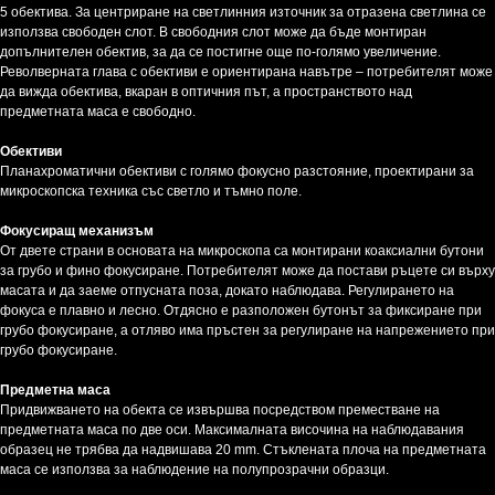
5 обектива. За центриране на светлинния източник за отразена светлина се
използва свободен слот. В свободния слот може да бъде монтиран
допълнителен обектив, за да се постигне още по-голямо увеличение.
Револверната глава с обективи е ориентирана навътре – потребителят може
да вижда обектива, вкаран в оптичния път, а пространството над
предметната маса е свободно.
Обективи
Планахроматични обективи с голямо фокусно разстояние, проектирани за
микроскопска техника със светло и тъмно поле.
Фокусиращ механизъм
От двете страни в основата на микроскопа са монтирани коаксиални бутони
за грубо и фино фокусиране. Потребителят може да постави ръцете си върху
масата и да заеме отпусната поза, докато наблюдава. Регулирането на
фокуса е плавно и лесно. Отдясно е разположен бутонът за фиксиране при
грубо фокусиране, а отляво има пръстен за регулиране на напрежението при
грубо фокусиране.
Предметна маса
Придвижването на обекта се извършва посредством преместване на
предметната маса по две оси. Максималната височина на наблюдавания
образец не трябва да надвишава 20 mm. Стъклената плоча на предметната
маса се използва за наблюдение на полупрозрачни образци.