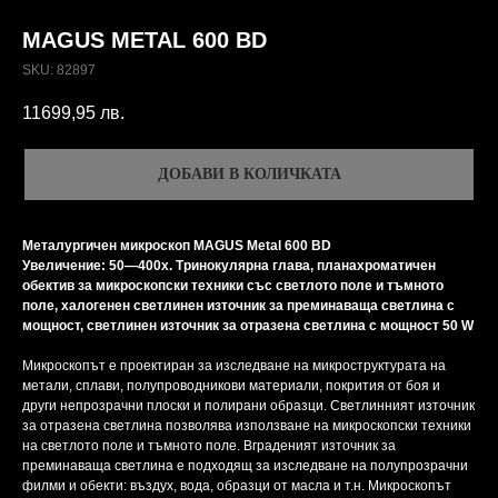
MAGUS METAL 600 BD
SKU:
82897
11699,95
лв.
ДОБАВИ В КОЛИЧКАТА
Металургичен микроскоп MAGUS Metal 600 BD
Увеличение: 50—400x. Тринокулярна глава, планахроматичен
обектив за микроскопски техники със светлото поле и тъмното
поле, халогенен светлинен източник за преминаваща светлина с
мощност, светлинен източник за отразена светлина с мощност 50 W
Микроскопът е проектиран за изследване на микроструктурата на
метали, сплави, полупроводникови материали, покрития от боя и
други непрозрачни плоски и полирани образци. Светлинният източник
за отразена светлина позволява използване на микроскопски техники
на светлото поле и тъмното поле. Вграденият източник за
преминаваща светлина е подходящ за изследване на полупрозрачни
филми и обекти: въздух, вода, образци от масла и т.н. Микроскопът