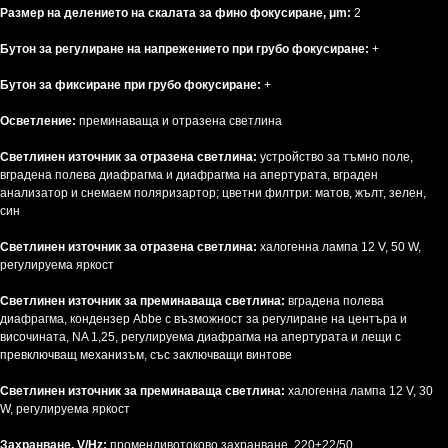
Размер на делението на скалата за фино фокусиране, μm:
2
Бутон за регулиране на напрежението при грубо фокусиране:
+
Бутон за фиксиране при грубо фокусиране:
+
Осветление:
преминаваща и отразена светлина
Светлинен източник за отразена светлина:
устройство за тъмно поле,
вградена полева диафрагма и диафрагма на апертурата, вграден
анализатор и снемаем поляризартор; цветни филтри: матов, жълт, зелен,
син
Светлинен източник за отразена светлина:
халогенна лампа 12 V, 50 W,
регулируема яркост
Светлинен източник за преминаваща светлина:
вградена полева
диафрагма, кондензер Abbe с възможност за регулиране на центъра и
височината, NA 1,25, регулируема диафрагма на апертурата и лещи с
превключващ механизъм, със заключващи винтове
Светлинен източник за преминаваща светлина:
халогенна лампа 12 V, 30
W, регулируема яркост
Захранване, V/Hz:
променливотоково захранване, 220±22/50