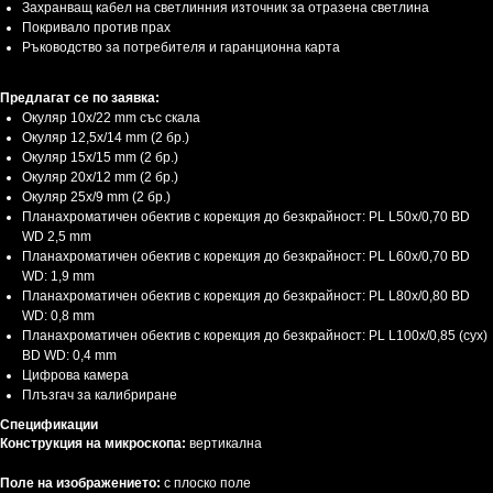
Захранващ кабел на светлинния източник за отразена светлина
Покривало против прах
Ръководство за потребителя и гаранционна карта
Предлагат се по заявка:
Окуляр 10x/22 mm със скала
Окуляр 12,5x/14 mm (2 бр.)
Окуляр 15x/15 mm (2 бр.)
Окуляр 20x/12 mm (2 бр.)
Окуляр 25x/9 mm (2 бр.)
Планахроматичен обектив с корекция до безкрайност: PL L50х/0,70 BD
WD 2,5 mm
Планахроматичен обектив с корекция до безкрайност: PL L60x/0,70 BD
WD: 1,9 mm
Планахроматичен обектив с корекция до безкрайност: PL L80x/0,80 BD
WD: 0,8 mm
Планахроматичен обектив с корекция до безкрайност: PL L100x/0,85 (сух)
BD WD: 0,4 mm
Цифрова камера
Плъзгач за калибриране
Спецификации
Конструкция на микроскопа:
вертикална
Поле на изображението:
с плоско поле