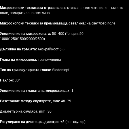
Микроскопски техники за отразена светлина:
на светлото поле, тъмното
поле, поляризирана светлина
Микроскопски техники за преминаваща светлина:
на светлото поле
Увеличение на микроскопа, х:
50–400 (*опция: 50–
1000/1250/1500/2000/2500)
Дължина на тръбата:
безкрайност (∞)
Глава на микроскопа:
тринокулярна
Тип на тринокулярната глава:
Siedentopf
Наклон:
30°
Увеличение на главата на микроскопа, x:
1
Разстояние между окулярите, mm:
48–75
Диаметър на окуляра, mm:
30
Регулиране на диоптъра, диоптри:
±5 (ляв окуляр)