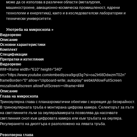
може да се използва в различни области (металургия,
машиностроене, авиационно-космическа промишленост, ядрени
технологии и енергетика), както и в изследователски лаборатории и
технически университети.
Употреба на микроскопа »
Видеоревю
Описание
Основни характеристики
Комплект
Спецификации
Препратки и изтегляния
Видеоревю
###<iframe width="610" height="340"
src="https://www.youtube.com/embed/pzea9gojt3g?si=oa2Ir68DdwzmT02n"
frameBorder="0" allow="clipboard-write; autoplay" webkitAllowFullScreen
mozallowfullscreen allowFullScreen></iframe>###
Описание
Глава на микроскопа
Тринокулярна глава с планахроматични обективи с корекция до безкрайност.
В тринокулярната тръба е монтирана цифрова камера. Селекторът за пътя
на светлинните лъчи за окуляра/камерата позволява да насочвате
светлинния сноп към цифровата камера или към тръбата на окуляра.
Регулирането на диоптъра е разположено на лявата тръба.
Револверна глава