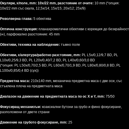
Окуляри, x/поле, mm: 10х/22 mm, разстояние от очите:
10 mm (*опция:
10x/22 mm със скала, 12,5x/14; 15x/15; 20x/12; 25x/9)
Револверна глава:
5 обектива
Оптична конструкция:
планахроматични обективи с корекция до безкрайност
(∞), парфокално разстояние: 45 mm
Обективи, техника на наблюдение:
тъмно поле
Обективи, x/апертура/работно разстояние, mm:
PL L5x/0,12/9,7 BD, PL
L10x/0,25/9,3 BD, PL L20x/0,40/7,2 BD, PL L40x/0,60/3,0 BD
(*опция: PL L50x/0,70/2,5 BD, PL L60x/0,70/1,9 BD, PL L80x/0,80/0,8 BD, PL
L100x/0,85/0,4 BD (сух))
Предметна маса:
210x140 mm, механична предметна маса с две оси, със
стъклена плоча на предметната маса
Диапазон на движение на предметната маса по ос X и Y, mm:
75/50
Фокусиращ механизъм:
коаксиални бутони за грубо и фино фокусиране,
разположени от двете страни
Движение на грубото фокусиране, mm:
25