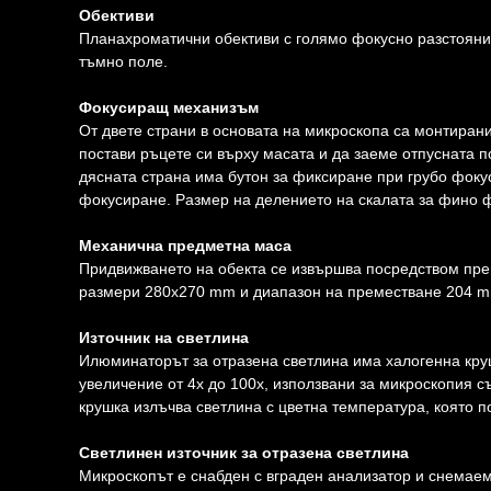
Обективи
Планахроматични обективи с голямо фокусно разстояние
тъмно поле.
Фокусиращ механизъм
От двете страни в основата на микроскопа са монтиран
постави ръцете си върху масата и да заеме отпусната п
дясната страна има бутон за фиксиране при грубо фокус
фокусиране. Размер на делението на скалата за фино ф
Механична предметна маса
Придвижването на обекта се извършва посредством пре
размери 280x270 mm и диапазон на преместване 204 mm
Източник на светлина
Илюминаторът за отразена светлина има халогенна круш
увеличение от 4x до 100x, използвани за микроскопия с
крушка излъчва светлина с цветна температура, която 
Светлинен източник за отразена светлина
Микроскопът е снабден с вграден анализатор и снемаем