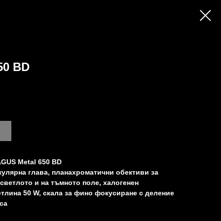
50 BD
GUS Metal 650 BD
кулярна глава, планахроматични обективи за
светлото и на тъмното поле, халогенен
тлина 50 W, скала за фино фокусиране с деление
са