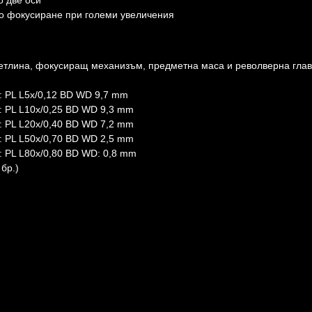
о две оси
но фокусиране при големи увеличения
светлина, фокусиращ механизъм, предметна маса и револверна гла
: PL L5x/0,12 BD WD 9,7 mm
: PL L10x/0,25 BD WD 9,3 mm
: PL L20x/0,40 BD WD 7,2 mm
: PL L50х/0,70 BD WD 2,5 mm
: PL L80x/0,80 BD WD: 0,8 mm
бр.)