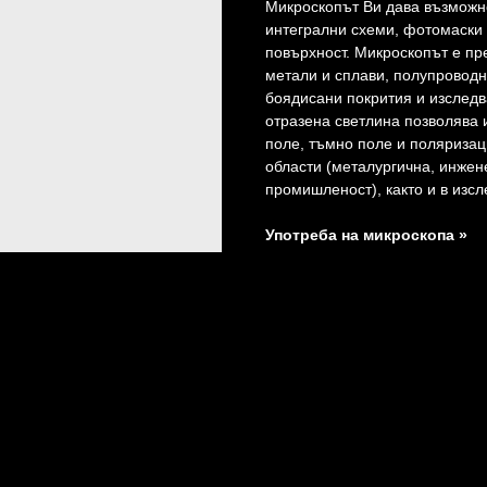
Микроскопът Ви дава възможно
интегрални схеми, фотомаски 
повърхност. Микроскопът е пр
метали и сплави, полупроводн
боядисани покрития и изследв
отразена светлина позволява 
поле, тъмно поле и поляризац
области (металургична, инжен
промишленост), както и в изс
Употреба на микроскопа »