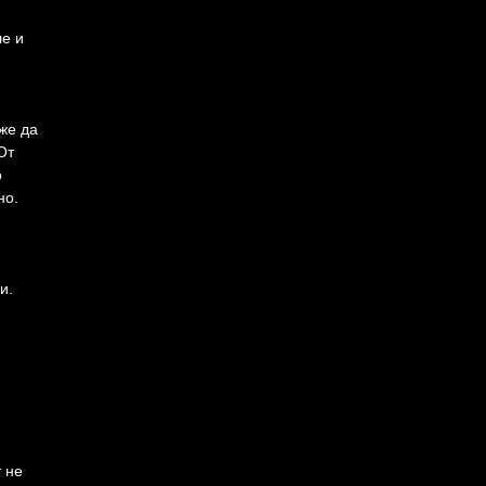
ле и
же да
От
о
но.
и.
 не