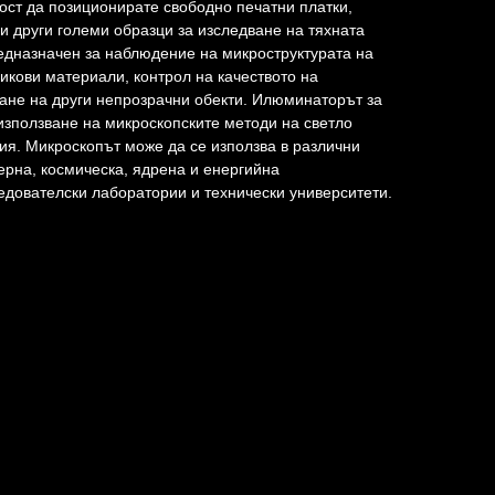
ст да позиционирате свободно печатни платки,
и други големи образци за изследване на тяхната
едназначен за наблюдение на микроструктурата на
икови материали, контрол на качеството на
ане на други непрозрачни обекти. Илюминаторът за
използване на микроскопските методи на светло
ия. Микроскопът може да се използва в различни
ерна, космическа, ядрена и енергийна
ледователски лаборатории и технически университети.