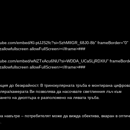
outube.com/embed/Kl-ptJJS2fc?si=SzhMlIGR_68J0-8b" frameBorder="0"
ozallowfullscreen allowFullScreen></iframe>###
.youtube.com/embed/wNZTxAcu6NU?si=WDDA_UCa5LjRDXIU" frameBorde
ozallowfullscreen allowFullScreen></iframe>###
кция до безкрайност. В тринокулярната тръба е монтирана цифров
куляра/камерата Ви позволява да насочвате светлинния лъч към
ането на диоптъра е разположено на лявата тръба.
на навътре – потребителят може да вижда обектива, вкаран в опти
.