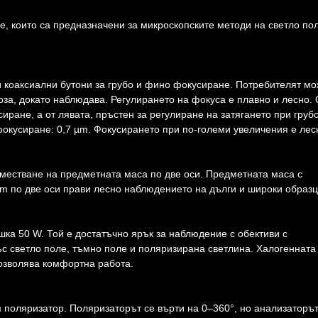
, които са предназначени за микроскопските методи на светло по
и коаксиални бутони за грубо и фино фокусиране. Потребителят мо
оза, докато наблюдава. Регулирането на фокуса е плавно и лесно. 
иране, а от лявата, пръстен за регулиране на затягането при груб
окусиране: 0,7 µm. Фокусирането при по-големи увеличения е лес
местване на предметната маса по две оси. Предметната маса с
 по две оси прави лесно наблюдението на дълги и широки образц
ка 50 W. Той е достатъчно ярък за наблюдение с обективи с
ъс светло поле, тъмно поле и поляризирана светлина. Халогенната
позволява комфортна работа.
 поляризатор. Поляризаторът се върти на 0–360°, но анализаторът