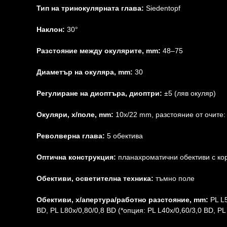
Тип на тринокулярната глава:
Siedentopf
Наклон:
30°
Разстояние между окулярите, mm:
48–75
Диаметър на окуляра, mm:
30
Регулиране на диоптъра, диоптри:
±5 (ляв окуляр)
Окуляри, x/поле, mm:
10х/22 mm, разстояние от очите: 
Револверна глава:
5 обектива
Оптична конструкция:
планахроматични обективи с кор
Обективи, осветителна техника:
тъмно поле
Обективи, x/апертура/работно разстояние, mm:
PL L5
BD, PL L80x/0,80/0,8 BD (*опция: PL L40x/0,60/3,0 BD, PL