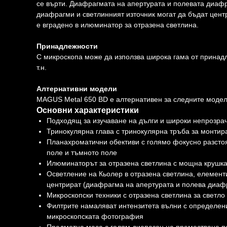
се върти. Диафрагмата на апертурата и полевата диаф
диафрагми и светлинният източник могат да бъдат цент
е вградено в илюминатор за отразена светлина.
Принадлежности
С микроскопа може да използва широка гама от принадл
т.н.
Алтернативни модели
MAGUS Metal 650 BD е алтернативен за следните моде
Основни характеристики
Подходящ за изучаване на дълги и широки непрозра
Тринокулярна глава с тринокулярна тръба за монтир
Планахроматични обективи с голямо фокусно разстоя
поле и тъмното поле
Илюминаторът за отразена светлина с мощна крушка
Осветление на Кьолер в отразена светлина, елементи
центрират (диафрагма на апертурата и полева диафр
Микроскопски техники с отразена светлина за светло
Филтрите намаляват интензитета вълни с определен
микроскопската фотография