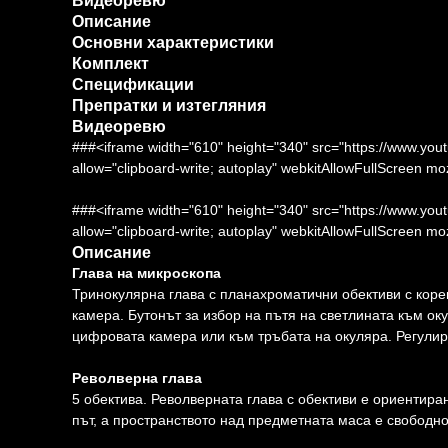
Видеоревю
Описание
Основни характеристики
Комплект
Спецификации
Препратки и изтегляния
Видеоревю
###<iframe width="610" height="340" src="https://www.y
allow="clipboard-write; autoplay" webkitAllowFullScreen m
###<iframe width="610" height="340" src="https://www
allow="clipboard-write; autoplay" webkitAllowFullScreen m
Описание
Глава на микроскопа
Тринокулярна глава с планахроматични обективи с коре
камера. Бутонът за избор на пътя на светлината към о
цифровата камера или към тръбата на окуляра. Регулир
Револверна глава
5 обектива. Револверната глава с обективи е ориентира
път, а пространството над предметната маса е свободно