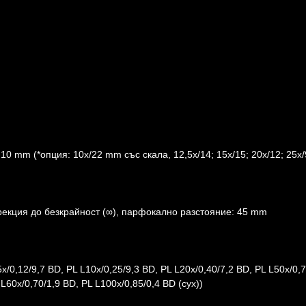
10 mm (*опция: 10x/22 mm със скала, 12,5x/14; 15x/15; 20x/12; 25x/
екция до безкрайност (∞), парфокално разстояние: 45 mm
x/0,12/9,7 BD, PL L10x/0,25/9,3 BD, PL L20x/0,40/7,2 BD, PL L50x/0,7
 L60x/0,70/1,9 BD, PL L100x/0,85/0,4 BD (сух))