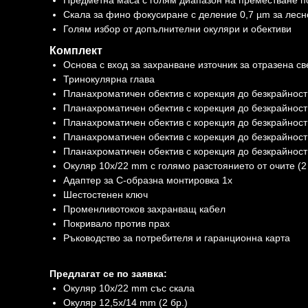
Предметна маса с голям диапазон на преместване п
Скала за фино фокусиране с деление 0,7 µm за лес
Голям избор от допълнителни окуляри и обективи
Комплект
Основа с вход за захранване източник за отразена 
Тринокулярна глава
Планахроматичен обектив с корекция до безкрайност
Планахроматичен обектив с корекция до безкрайност
Планахроматичен обектив с корекция до безкрайност
Планахроматичен обектив с корекция до безкрайност
Планахроматичен обектив с корекция до безкрайност
Окуляр 10x/22 mm с голямо разстоянието от очите (2 
Адаптер за C-образна монтировка 1x
Шестостенен ключ
Променливотоков захранващ кабел
Покривало против прах
Ръководство за потребителя и гаранционна карта
Предлагат се по заявка:
Окуляр 10x/22 mm със скала
Окуляр 12,5x/14 mm (2 бр.)