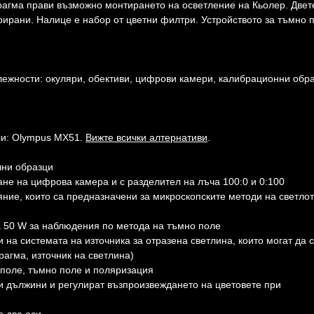
рагма прави възможно монтирането на осветление на Кьолер. Двет
рирани. Налице е набор от цветни филтри. Устройството за тъмно 
ежности: окуляри, обективи, цифрови камери, калибрационни обра
ли: Olympus MX51.
Вижте всички алтернативи
.
чни образци
ане на цифрова камера и с разделител на лъча 100:0 и 0:100
ние, които са предназначени за микроскопските методи на светло
 50 W за наблюдения по метода на тъмно поле
 на системата на източника за отразена светлина, които могат да 
агма, източник на светлина)
 поле, тъмно поле и поляризация
и дължини и регулират възпроизвеждането на цветовете при