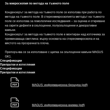
За микроскопия по метода на тъмното поле
Кондензерът за метода на тъмното поле се използва при работа по
метода на тъмното поле. В стереомикроскопията методът на тъмното
поле се използва за гемологични изследвания – за оценка и откриване
на скрити дефекти в скъпоценни, полускъпоценни и декоративни
камъни.
Кондензерът за метода на тъмното поле е монтиран над източника за
преминаваща светлина: върху основата на стереомикроскопа и на
мястото на прозрачната плоча.
Препоръчва се за използване с щипка за скъпоценни камъни MAGUS
GK1.
Спецификации
Препратки и изтегляния
Спецификации
Препратки и изтегляния
MAGUS: информационна брошура (pdf)
MAGUS: информационна книжка (pdf)