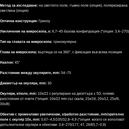
Метод за изследване:
на светлото поле, тъмно поле (опция), поляризирана
светлина (опция)
Оптична конструкция:
Гриноу
Увеличение на микроскопа, х:
6,7–45 базова конфигурация (*опция: 3,4–270)
Тип на главата на микроскопа:
тринокулярна
Глава на микроскопа:
въртяща се на 360°, с фиксация във всяка позиция
Наклон:
45°
Разстояние между окулярите, mm:
54–75
Диаметър на окуляра, mm:
30
Окуляри, x/поле, mm:
10x/22 с регулиране на диоптъра ± 5D, голямо
разстояние от очите (*опция: 10x/22 mm със скала, 15x/16, 20x/12, 25x/9,
30x/8)
Обектив с променливо увеличение, x/работно разстояние, mm/зрително
поле с окуляр 10x, mm:
0,67–4,5/105/32,8–4,9 (*опция: когато се използват
допълнителни окуляри и обективи: 3,4–270/177, 47, 26/65,7–0,9)