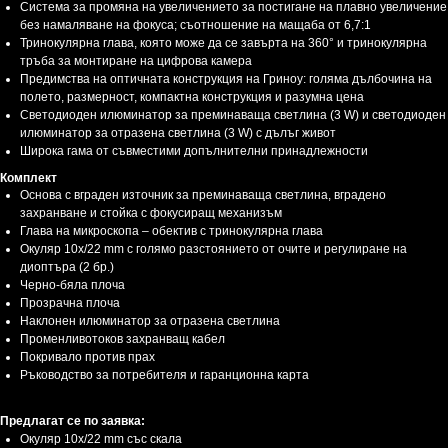
Система за промяна на увеличението за постигане на плавно увеличение
без намаляване на фокуса; съотношение на мащаба от 6,7:1
Тринокулярна глава, която може да се завърта на 360° и тринокулярна
тръба за монтиране на цифрова камера
Предимства на оптичната конструкция на Гриноу: голяма дълбочина на
полето, размерност, компактна конструкция и разумна цена
Светодиоден илюминатор за преминаваща светлина (3 W) и светодиоден
илюминатор за отразена светлина (3 W) с дълъг живот
Широка гама от съвместими допълнителни принадлежности
Комплект
Основа с вграден източник за преминаваща светлина, вградено
захранване и стойка с фокусиращ механизъм
Глава на микроскопа – обектив с тринокулярна глава
Окуляр 10x/22 mm с голямо разстоянието от очите и регулиране на
диоптъра (2 бр.)
Черно-бяла плоча
Прозрачна плоча
Наклонен илюминатор за отразена светлина
Променливотоков захранващ кабел
Покривало против прах
Ръководство за потребителя и гаранционна карта
Предлагат се по заявка:
Окуляр 10x/22 mm със скала