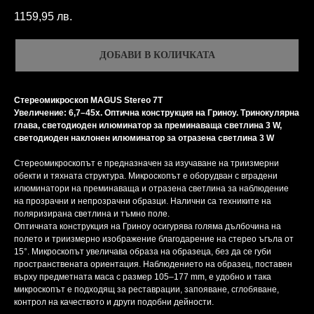
1159,95
лв.
ДОБАВИ В КОЛИЧКАТА
Стереомикроскоп MAGUS Stereo 7T
Увеличение: 6,7–45x. Оптична конструкция на Гриноу. Тринокулярна
глава, светодиоден илюминатор за преминаваща светлина 3 W,
светодиоден наклонен илюминатор за отразена светлина 3 W
Стереомикроскопът е предназначен за изучаване на триизмерни
обекти и тяхната структура. Микроскопът е оборудван с вградени
илюминатори на преминаваща и отразена светлина за наблюдение
на прозрачни и непрозрачни образци. Налични са техниките на
поляризирана светлина и тъмно поле.
Оптичната конструкция на Гриноу осигурява голяма дълбочина на
полето и триизмерно изображение благодарение на стерео ъгъла от
15°. Микроскопът увеличава образа на образеца, без да се губи
пространствената ориентация. Наблюдението на образец, поставен
върху предметната маса с размер 105–177 mm, е удобно и така
микроскопът е подходящ за реставрации, запояване, сглобяване,
контрол на качеството и други подобни дейности.