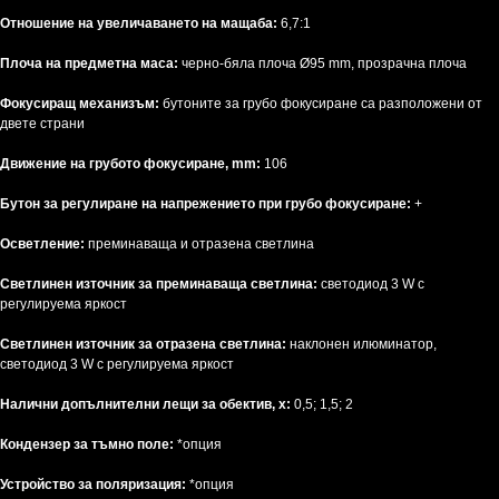
Отношение на увеличаването на мащаба:
6,7:1
Плоча на предметна маса:
черно-бяла плоча Ø95 mm, прозрачна плоча
Фокусиращ механизъм:
бутоните за грубо фокусиране са разположени от
двете страни
Движение на грубото фокусиране, mm:
106
Бутон за регулиране на напрежението при грубо фокусиране:
+
Осветление:
преминаваща и отразена светлина
Светлинен източник за преминаваща светлина:
светодиод 3 W с
регулируема яркост
Светлинен източник за отразена светлина:
наклонен илюминатор,
светодиод 3 W с регулируема яркост
Налични допълнителни лещи за обектив, x:
0,5; 1,5; 2
Кондензер за тъмно поле:
*опция
Устройство за поляризация:
*опция