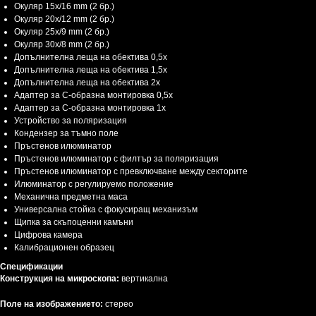
Окуляр 15x/16 mm (2 бр.)
Окуляр 20x/12 mm (2 бр.)
Окуляр 25x/9 mm (2 бр.)
Окуляр 30x/8 mm (2 бр.)
Допълнителнa леща на обектива 0,5x
Допълнителнa леща на обектива 1,5x
Допълнителнa леща на обектива 2x
Адаптер за C-образна монтировка 0,5x
Адаптер за C-образна монтировка 1x
Устройство за поляризация
Кондензер за тъмно поле
Пръстенов илюминатор
Пръстенов илюминатор с филтър за поляризация
Пръстенов илюминатор с превключване между секторите
Илюминатор с регулируемо положение
Механична предметна маса
Универсална стойка с фокусиращ механизъм
Щипка за скъпоценни камъни
Цифрова камера
Калибрационен образец
Спецификации
Конструкция на микроскопа:
вертикална
Поле на изображението:
стерео