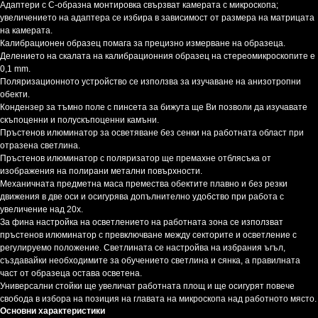
Адаптери с C-образна монтировка свързват камерата с микроскопа;
увеличението на адаптера се избира в зависимост от размера на матрицата
на камерата.
Калибрационен образец помага за прецизно измерване на образеца.
Делението на скалата на калибрационния образец на стереомикроскопите е
0,1 mm.
Поляризационното устройство се използва за изучаване на анизотропни
обекти.
Кондензер за тъмно поле с пинсета за бижута ще Ви позволи да изучавате
скъпоценни и полускъпоценни камъни.
Пръстенов илюминатор за осветяване без сенки на работната област при
отразена светлина.
Пръстенов илюминатор с поляризатор ще премахне отблясъка от
изображения на полирани метални повърхности.
Механичната предметна маса премества обектите плавно и без резки
движения в две оси и осигурява допълнително удобство при работа с
увеличение над 20x.
За фина настройка на осветлението на работната зона се използват
пръстенов илюминатор с превключване между секторите и осветление с
регулируемо положение. Светлината се настройва на избрания ъгъл,
създавайки необходимите за обучението светлина и сянка, а правилната
част от образеца остава осветена.
Универсални стойки ще увеличат работната площ и ще осигурят повече
свобода в избора на позиция на главата на микроскопа над работното място.
Основни характеристики