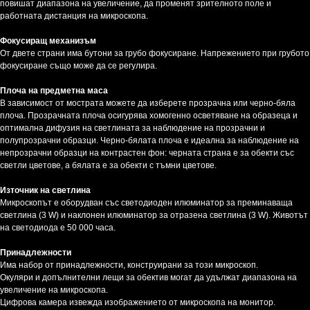
повишат диапазона на увеличение, да променят зрителното поле и
работната дистанция на микроскопа.
Фокусиращ механизъм
От двете страни има бутони за грубо фокусиране. Напрежението при грубото
фокусиране също може да се регулира.
Плоча на предметна маса
В зависимост от мострата можете да изберете прозрачна или черно-бяла
плоча. Прозрачната плоча осигурява хомогенно осветяване на образеца и
оптимална дифузия на светлината за наблюдение на прозрачни и
полупрозрачни образци. Черно-бялата плоча е идеална за наблюдение на
непрозрачни образци на контрастен фон: черната страна е за обекти със
светли цветове, а бялата е за обекти с тъмни цветове.
Източник на светлина
Микроскопът е оборудван със светодиоден илюминатор за преминаваща
светлина (3 W) и наклонен илюминатор за отразена светлина (3 W). Животът
на светодиода е 50 000 часа.
Принадлежности
Има набор от принадлежности, конструирани за този микроскоп.
Окуляри и допълнителни лещи за обектив могат да удължат диапазона на
увеличение на микроскопа.
Цифрова камера извежда изображението от микроскопа на монитор.