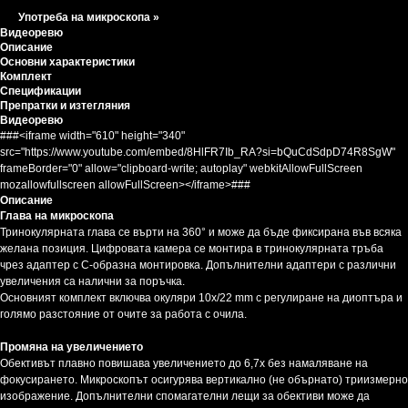
Употреба на микроскопа »
Видеоревю
Описание
Основни характеристики
Комплект
Спецификации
Препратки и изтегляния
Видеоревю
###<iframe width="610" height="340"
src="https://www.youtube.com/embed/8HlFR7Ib_RA?si=bQuCdSdpD74R8SgW"
frameBorder="0" allow="clipboard-write; autoplay" webkitAllowFullScreen
mozallowfullscreen allowFullScreen></iframe>###
Описание
Глава на микроскопа
Тринокулярната глава се върти на 360° и може да бъде фиксирана във всяка
желана позиция. Цифровата камера се монтира в тринокулярната тръба
чрез адаптер с C-образна монтировка. Допълнителни адаптери с различни
увеличения са налични за поръчка.
Основният комплект включва окуляри 10x/22 mm с регулиране на диоптъра и
голямо разстояние от очите за работа с очила.
Промяна на увеличението
Обективът плавно повишава увеличението до 6,7x без намаляване на
фокусирането. Микроскопът осигурява вертикално (не обърнато) триизмерно
изображение. Допълнителни спомагателни лещи за обективи може да