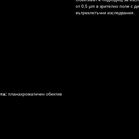
от 0,5 µm в зрително поле с 
вътреклетъчни изследвания.
та:
планахроматичен обектив