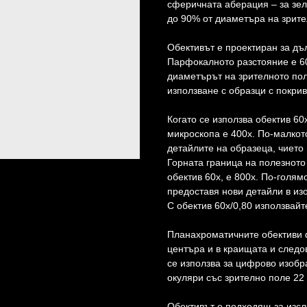
сферичната аберация – за зел
до 90% от диаметъра на зрите
Обективът е проектиран за дъ
Парфокалното разстояние е 60
диаметърът на зрителното пол
използване с образци с покри
Когато се използва обектив 60
микроскопа е 400x. По-малкот
детайлите на образеца, чието
Горната граница на полезното
обектив 60x, е 800x. По-голям
предоставя нови детайли в из
С обектив 60x/0,80 използвайт
Планахроматичните обективи 
центъра и в краищата и следо
се използва за цифрово изоб
окуляри със зрително поле 22
Обективът е подходящ за изсл