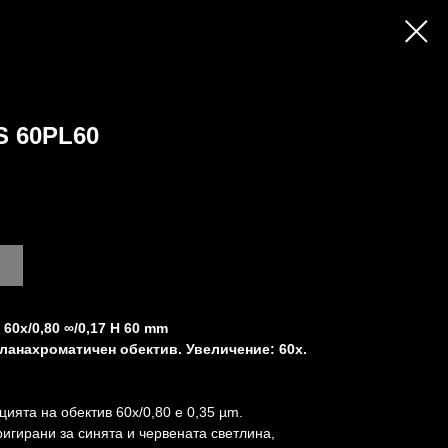
 60PL60
60х/0,80 ∞/0,17 H 60 mm
ланахроматичен обектив. Увеличение: 60x.
ията на обектив 60х/0,80 е 0,35 µm.
игирани за синята и червената светлина,