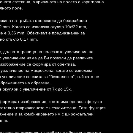
ената светлина, а кривината на полето е коригирана
лното поле.
лжина на тръбата с корекция до безкрайност.
 mm. Когато се използва окуляр 10х/22 mm,
е е 0,36 mm. Обективът е предназначен за
вно стъкло 0,17 mm.
x, долната граница на полезното увеличение на
о увеличение няма да Ви позволи да различите
 изображение се формира от обектива.
 увеличение на микроскопа, когато се използва
о увеличение се счита за "безполезно", тъй като не
ображението на образеца.
е окуляри с увеличение от 7x до 15x.
формират изображение, което има еднакъв фокус в
вателно изкривяването е незначително. Тази функция
ражение и за комбинирането им с широкоъгълни
 mm.
едване на структурни детайли на образци с размер