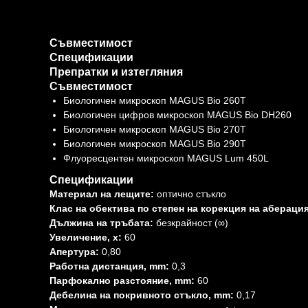
Съвместимост
Спецификации
Препратки и изтегляния
Съвместимост
Биологичен микроскоп MAGUS Bio 260T
Биологичен цифров микроскоп MAGUS Bio DH260
Биологичен микроскоп MAGUS Bio 270T
Биологичен микроскоп MAGUS Bio 290T
Флуоресцентен микроскоп MAGUS Lum 450L
Спецификации
Материал на лещите:
оптично стъкло
Клас на обектива по степен на корекция на аберация
Дължина на тръбата:
безкрайност (∞)
Увеличение, x:
60
Апертура:
0,80
Работна дистанция, mm:
0,3
Парфокално разстояние, mm:
60
Дебелина на покривното стъкло, mm:
0,17