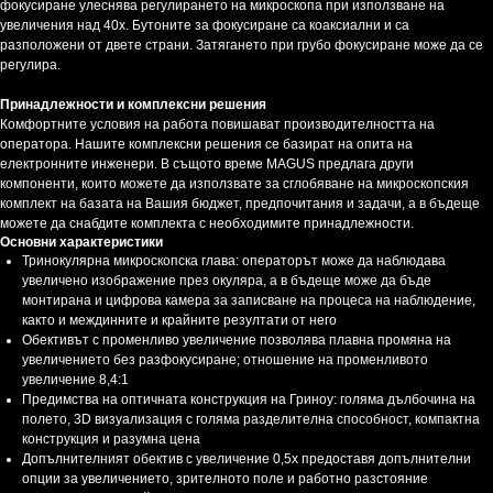
фокусиране улеснява регулирането на микроскопа при използване на
увеличения над 40x. Бутоните за фокусиране са коаксиални и са
разположени от двете страни. Затягането при грубо фокусиране може да се
регулира.
Принадлежности и комплексни решения
Комфортните условия на работа повишават производителността на
оператора. Нашите комплексни решения се базират на опита на
електронните инженери. В същото време MAGUS предлага други
компоненти, които можете да използвате за сглобяване на микроскопския
комплект на базата на Вашия бюджет, предпочитания и задачи, а в бъдеще
можете да снабдите комплекта с необходимите принадлежности.
Основни характеристики
Тринокулярна микроскопска глава: операторът може да наблюдава
увеличено изображение през окуляра, а в бъдеще може да бъде
монтирана и цифрова камера за записване на процеса на наблюдение,
както и междинните и крайните резултати от него
Обективът с променливо увеличение позволява плавна промяна на
увеличението без разфокусиране; отношение на променливото
увеличение 8,4:1
Предимства на оптичната конструкция на Гриноу: голяма дълбочина на
полето, 3D визуализация с голяма разделителна способност, компактна
конструкция и разумна цена
Допълнителният обектив с увеличение 0,5x предоставя допълнителни
опции за увеличението, зрителното поле и работно разстояние