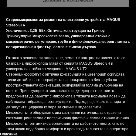
ДОБАВИ В КОЛИЧКАТА
Стереомикроскоп за ремонт на електронни устройства MAGUS
Stereo 8TR
Увеличение: 3,25–55х. Оптична конструкция на Гриноу.
Тринокулярна микроскопска глава, универсална стойка с
микрометрично регулиране, грубо и фино фокусиране, ринг лампа с
поляризационен филтър, лампа с гъвкав държач
Готовото решение за запояване, ремонт и контрол на качеството се
базира на микроскопска глава от серията MAGUS Stereo 8H и
универсална стойка за микроскоп MAGUS UT2.
Стереомикроскопът с оптична конструкция на Greenough осигурява
точни детайли на топографията на повърхността без загуба на
пространствената ориентация, осигурявайки голяма дълбочина на
полето. Тринокулярният микроскоп е подходящ за тези, които
предпочитат да работят с микроскопа в тяхната нормална поза и да
наблюдават образеца през окулярите. Подходящ е и ако планирате
да закупите цифрова камера за снимки и видеозаписи.
Микроскопът е оборудван с два светлинни източника за отразена
светлина: ринг лампа с поляризиращ филтър и лампа с гъвкав държач.
Микроскопът оптимизира ергономията на работното място, като по
този начин подобрява комфорта и производителността на оператора.
Описание