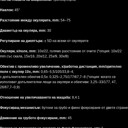
Наклон:
45°
Разстояние между окулярите, mm:
54–75
Диаметър на окуляра, mm:
30
Регулиране на диоптъра:
± 5D на всеки от окулярите
Окуляри, x/поле, mm:
10x/22, голямо разстояние от очите (*опция: 10x/22
mm със скала, 15x/16, 20х/12, 25x/9, 30x/8)
Обектив с променливо увеличение, x/работна дистанция, mm/зрително
поле с окуляр 10x, mm:
0,65–5,5/105/33,8–4;
с допълнителен обектив 0,5x: 0,325–2,75/177/67,7–8 (*опция: когато се
използват допълнителни лещи за окуляри и обективи: 3,25–33/177, 47,
26/67,7–0,9)
Отношение на увеличаването на мащаба:
8,4:1
Фокусиращ механизъм:
бутони за грубо и фино фокусиране от двете страни
Движение на грубото фокусиране, mm:
45