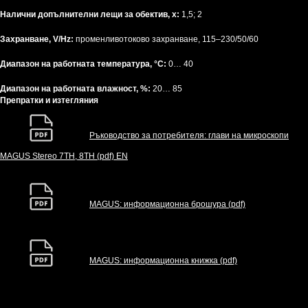
Налични допълнителни лещи за обектив, x:
1,5; 2
Захранване, V/Hz:
променливотоково захранване, 115–230/50/60
Диапазон на работната температура, °C:
0… 40
Диапазон на работната влажност, %:
20… 85
Препратки и изтегляния
Ръководство за потребителя: глави на микроскопи
MAGUS Stereo 7TH, 8TH (pdf) EN
MAGUS: информационна брошура (pdf)
MAGUS: информационна книжка (pdf)