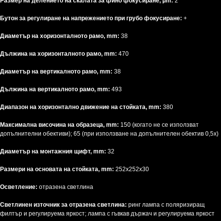
Размер на делението на скалата за фино фокусиране, μm:
2
Бутон за регулиране на напрежението при грубо фокусиране:
+
Диаметър на хоризонталното рамо, mm:
38
Дължина на хоризонталното рамо, mm:
470
Диаметър на вертикалното рамо, mm:
38
Дължина на вертикалното рамо, mm:
493
Диапазон на хоризонтално движение на стойката, mm:
380
Максимална височина на образеца, mm:
150 (когато не се използват
допълнителни обективи); 65 (при използване на допълнителен обектив 0,5x)
Диаметър на монтажния щифт, mm:
32
Размери на основата на стойката, mm:
252x252x30
Осветление:
отразена светлина
Светлинен източник за отразена светлина:
ринг лампа с поляризиращ
филтър и регулируема яркост; лампа с гъвкав държач и регулируема яркост