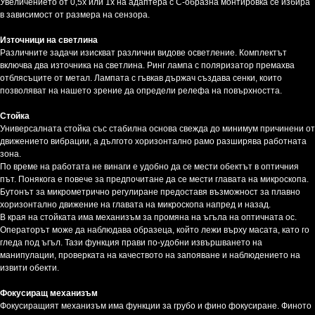
Увеличението от 0,5x или 1x на адаптера с C-образна монтировка се избира
в зависимост от размера на сензора.
Източници на светлина
Различните задачи изискват различни видове осветление. Комплектът
включва два източника на светлина. Ринг лампа с поляризатор премахва
отблясъците от метал. Лампата с гъвкав държач създава сенки, които
позволяват на нашето зрение да определи релефа на повърхността.
Стойка
Универсалната стойка със стабилна основа свежда до минимум причинени от
движението вибрации, а дългото хоризонтално рамо разширява работната
зона.
По време на работата не винаги е удобно да се мести обектът в оптичния
път. Понякога е повече за предпочитане да се мести главата на микроскопа.
Бутонът за микрометрично регулиране предоставя възможност за плавно
хоризонтално движение на главата на микроскопа напред и назад.
В края на стойката има механизъм за промяна на ъгъла на оптичната ос.
Операторът може да наблюдава образеца, който лежи върху масата, като го
гледа под ъгъл. Тази функция прави по-удобни извършването на
манипулации, проверката на качеството на запояване и наблюдението на
извити обекти.
Фокусиращ механизъм
Фокусиращият механизъм има функции за грубо и фино фокусиране. Финото