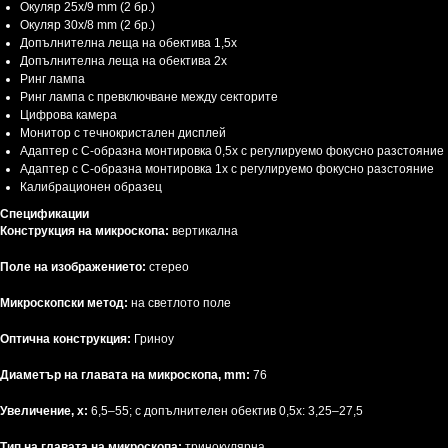
Окуляр 25x/9 mm (2 бр.)
Окуляр 30x/8 mm (2 бр.)
Допълнителнa леща на обектива 1,5x
Допълнителнa леща на обектива 2x
Ринг лампа
Ринг лампа с превключване между секторите
Цифрова камера
Монитор с течнокристален дисплей
Адаптер с C-образна монтировка 0,5x с регулируемо фокусно разстояние
Адаптер с C-образна монтировка 1x с регулируемо фокусно разстояние
Калибрационен образец
Спецификации
Конструкция на микроскопа:
вертикална
Поле на изображението:
стерео
Микроскопски метод:
на светлото поле
Оптична конструкция:
Гриноу
Диаметър на главата на микроскопа, mm:
76
Увеличение, x:
6,5–55; с допълнителен обектив 0,5x: 3,25–27,5
Тип на главата на микроскопа:
тринокулярна