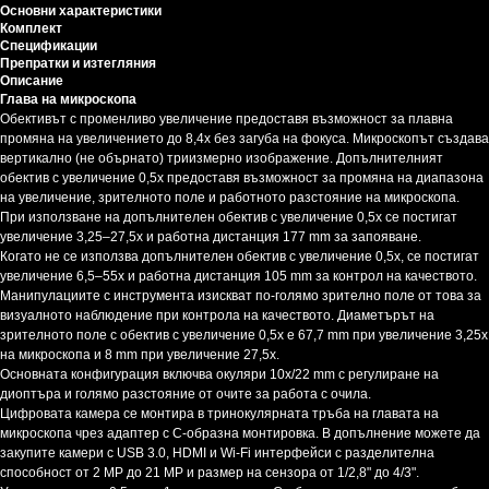
Основни характеристики
Комплект
Спецификации
Препратки и изтегляния
Описание
Глава на микроскопа
Обективът с променливо увеличение предоставя възможност за плавна
промяна на увеличението до 8,4х без загуба на фокуса. Микроскопът създава
вертикално (не обърнато) триизмерно изображение. Допълнителният
обектив с увеличение 0,5x предоставя възможност за промяна на диапазона
на увеличение, зрителното поле и работното разстояние на микроскопа.
При използване на допълнителен обектив с увеличение 0,5x се постигат
увеличение 3,25–27,5x и работна дистанция 177 mm за запояване.
Когато не се използва допълнителен обектив с увеличение 0,5x, се постигат
увеличение 6,5–55x и работна дистанция 105 mm за контрол на качеството.
Манипулациите с инструмента изискват по-голямо зрително поле от това за
визуалното наблюдение при контрола на качеството. Диаметърът на
зрителното поле с обектив с увеличение 0,5x е 67,7 mm при увеличение 3,25x
на микроскопа и 8 mm при увеличение 27,5x.
Основната конфигурация включва окуляри 10x/22 mm с регулиране на
диоптъра и голямо разстояние от очите за работа с очила.
Цифровата камера се монтира в тринокулярната тръба на главата на
микроскопа чрез адаптер с C-образна монтировка. В допълнение можете да
закупите камери с USB 3.0, HDMI и Wi-Fi интерфейси с разделителна
способност от 2 MP до 21 MP и размер на сензора от 1/2,8" до 4/3".