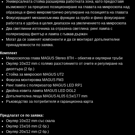
Универсалната стойка разширява работната зона, като предоставя
възможност за прецизно позициониране на главата на микроскопа над
образеца и фино микрометрично регулиране на позицията на главата
Фокусиращият механизъм има функции за грубо и фино фокусиране:
работата е удобна в целия диапазон на увеличението на микроскопа
Два светлинни източника за отразена светлина: ринг лампа с
поляризиращ филтър и лампа с гъвкав държач
Могат да се заменят компоненти и да се монтират допълнителни
принадлежности по заявка.
Комплект
Микроскопска глава MAGUS Stereo 8TH – обектив и окулярни тръби
Окуляр 10х/22 mm с голямо разстоянието от очите и регулиране на
диоптъра (2 бр.)
Стойка за микроскоп MAGUS UT2
Фокусна монтировка MAGUS FM3
Ринг лампа с поляризатор MAGUS LED RP1
Двойна извита лампа MAGUS LED DGL2
Допълнителна леща MAGUS AL05 0,5х/177 mm
Ръководство за потребителя и гаранционна карта
Предлагат се по заявка:
Окуляр 10x/22 mm със скала
Окуляр 15x/16 mm (2 бр.)
Окуляр 20x/12 mm (2 бр.)