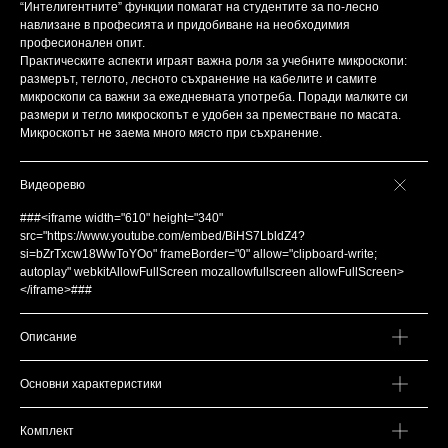
“Интелигентните” функции помагат на студентите за по-лесно
навлизане в професията и придобиване на необходимия
професионален опит.
Практическите аспекти играят важна роля за учебните микроскопи:
размерът, теглото, лесното съхранение на кабелите и самите
микроскопи са важни за ежедневната употреба. Поради малките си
размери и тегло микроскопът е удобен за преместване по масата.
Микроскопът не заема много място при съхранение.
Видеоревю
###<iframe width="610" height="340"
src="https://www.youtube.com/embed/BiHS7LbldZ4?
si=bZrTxcw18WwToYOo" frameBorder="0" allow="clipboard-write;
autoplay" webkitAllowFullScreen mozallowfullscreen allowFullScreen>
</iframe>###
Описание
Основни характеристики
Комплект