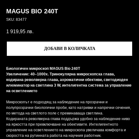
MAGUS BIO 240T
SKU:
83477
1 919,95
лв.
ДОБАВИ В КОЛИЧКАТА
Биологичен микроскоп MAGUS Bio 240T
Увеличение: 40–1000x. Тринокулярна микроскопска глава,
кодирана револверна глава, ахроматични обективи, светодиоден
илюминатор на светлина 3 W, интелигентна система за управление
на осветлението
Микроскопът е подходящ за наблюдение на прозрачни и
полупрозрачни биологични проби, като натривки и напречни сечения,
по метода на светлото поле с преминаваща светлина.
Кодираната револверна глава поддържа удобно за наблюдение ниво
на яркостта при превключване на обективите. Интелигентното
управление на осветлението на микроскопа увеличава комфорта и
скоростта на рутинната работа на научния работник.