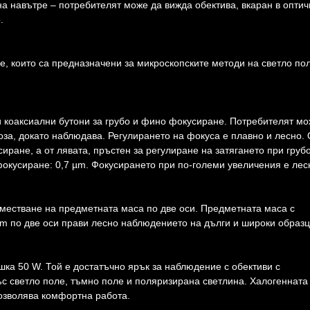
на навътре – потребителят може да вижда обектива, вкаран в опти
.
, които са предназначени за микроскопските методи на светло по
и коаксиални бутони за грубо и фино фокусиране. Потребителят мо
оза, докато наблюдава. Регулирането на фокуса е плавно и лесно. 
иране, а от лявата, пръстен за регулиране на затягането при груб
окусиране: 0,7 µm. Фокусирането при по-големи увеличения е лес
местване на предметната маса по две оси. Предметната маса с
 по две оси прави лесно наблюдението на дълги и широки образц
ка 50 W. Той е достатъчно ярък за наблюдение с обективи с
ъс светло поле, тъмно поле и поляризирана светлина. Халогенната
позволява комфортна работа.