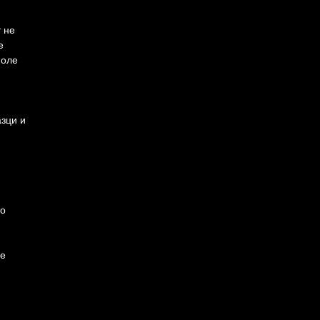
 не
е
поле
зци и
то
се