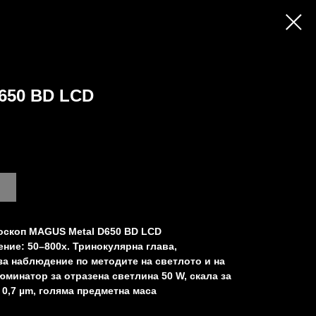
650 BD LCD
оскоп MAGUS Metal D650 BD LCD
ение: 50–800х. Тринокулярна глава,
а наблюдение по методите на светлото и на
юминатор за отразена светлина 50 W, скала за
0,7 µm, голяма предметна маса