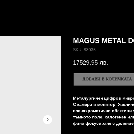
MAGUS METAL D
SKU:
83035
17529,95
лв.
ДОБАВИ В КОЛИЧКАТА
Металургичен цифров микр
С камера и монитор. Увелич
планахроматични обективи з
тъмното поле, халогенен ил
фино фокусиране с деление 