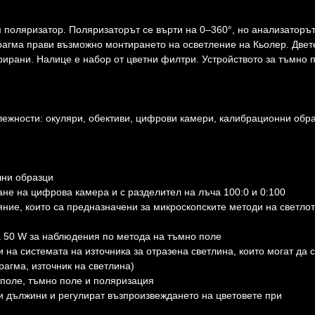
 поляризатор. Поляризаторът се върти на 0–360°, но анализаторът
рагма прави възможно монтирането на осветление на Кьолер. Двет
рирани. Налице е набор от цветни филтри. Устройството за тъмно 
ежности: окуляри, обективи, цифрови камери, калибрационни обра
чни образци
ане на цифрова камера и с разделител на лъча 100:0 и 0:100
ние, които са предназначени за микроскопските методи на светло
 50 W за наблюдения по метода на тъмно поле
 на системата на източника за отразена светлина, които могат да 
агма, източник на светлина)
 поле, тъмно поле и поляризация
и дължини и регулират възпроизвеждането на цветовете при