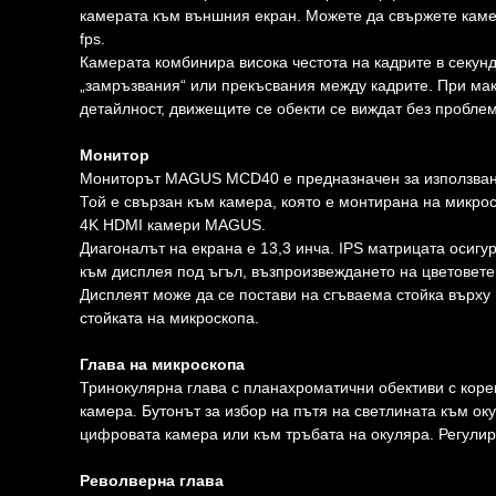
камерата към външния екран. Можете да свържете камер
fps.
Камерата комбинира висока честота на кадрите в секун
„замръзвания“ или прекъсвания между кадрите. При ма
детайлност, движещите се обекти се виждат без проблем
Монитор
Мониторът MAGUS MCD40 е предназначен за използване
Той е свързан към камера, която е монтирана на микро
4K HDMI камери MAGUS.
Диагоналът на екрана е 13,3 инча. IPS матрицата осигу
към дисплея под ъгъл, възпроизвеждането на цветовете
Дисплеят може да се постави на сгъваема стойка върху
стойката на микроскопа.
Глава на микроскопа
Тринокулярна глава с планахроматични обективи с коре
камера. Бутонът за избор на пътя на светлината към о
цифровата камера или към тръбата на окуляра. Регулир
Револверна глава