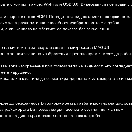
ата с компютър чрез Wi-Fi или USB 3.0. Видеозаписът се прави с 
да и широколентов HDMI. Поради това видеозаписите са ярки, няма
ксимална разделителна способност изображението е с добра
и, а движението на обектите се показва без закъснения.
 на системата за визуализация на микроскопа MAGUS.
скопа за показване на изображения в реално време. Може да работ
рява ярки изображения при големи ъгли на видимост. Ако погледне
 не е нарушено.
 маса или шкаф, или да се монтира директно към камерата или към
кция до безкрайност. В тринокулярната тръба е монтирана цифров
куляра/камерата Ви позволява да насочвате светлинния лъч към
ането на диоптъра е разположено на лявата тръба.