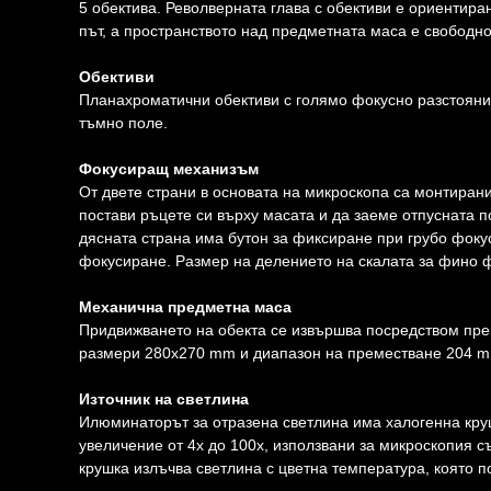
5 обектива. Револверната глава с обективи е ориентира
път, а пространството над предметната маса е свободно
Обективи
Планахроматични обективи с голямо фокусно разстояние
тъмно поле.
Фокусиращ механизъм
От двете страни в основата на микроскопа са монтиран
постави ръцете си върху масата и да заеме отпусната п
дясната страна има бутон за фиксиране при грубо фокус
фокусиране. Размер на делението на скалата за фино ф
Механична предметна маса
Придвижването на обекта се извършва посредством пре
размери 280x270 mm и диапазон на преместване 204 mm
Източник на светлина
Илюминаторът за отразена светлина има халогенна круш
увеличение от 4x до 100x, използвани за микроскопия с
крушка излъчва светлина с цветна температура, която 