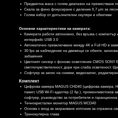
Предметна маса с голям диапазон на преместване п
Скала за фино фокусиране с деление 0,7 µm за лес
Голям избор от допълнителни окуляри и обективи
Основни характеристики на камерата:
Камерата работи автономно, без връзка с компютър 
интерфейс USB 3.0
Автоматично превключване между 4K и Full HD в зав
30 fps за наблюдение на движещи се обекти, записв
забавяния
Цветният сензор с фоново осветление CMOS SONY Exm
светлочувствителност, дори при слаба осветеност. Щ
Софтуер за запис на снимки, видеозапис, редактира
Комплект
Цифрова камера MAGUS CHD40 (цифрова камера, HDMI
памет, USB Wi-Fi адаптер (2 бр.), променливотоков 
софтуер, ръководство за потребителя и гаранционна 
Течнокристален монитор MAGUS MCD40
Основа с вход за захранване източник за отразена 
Тринокулярна глава