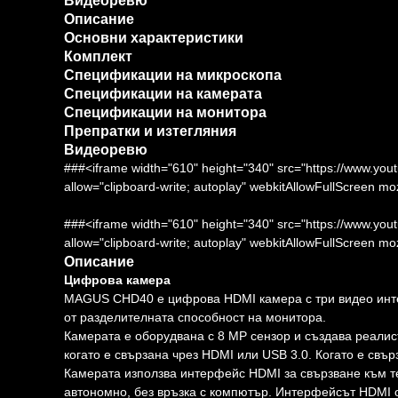
Видеоревю
Описание
Основни характеристики
Комплект
Спецификации на микроскопа
Спецификации на камерата
Спецификации на монитора
Препратки и изтегляния
Видеоревю
###<iframe width="610" height="340" src="https://www.y
allow="clipboard-write; autoplay" webkitAllowFullScreen m
###<iframe width="610" height="340" src="https://www
allow="clipboard-write; autoplay" webkitAllowFullScreen m
Описание
Цифрова камера
MAGUS CHD40 е цифрова HDMI камера с три видео инте
от разделителната способност на монитора.
Камерата е оборудвана с 8 MP сензор и създава реалис
когато е свързана чрез HDMI или USB 3.0. Когато е свър
Камерата използва интерфейс HDMI за свързване към те
автономно, без връзка с компютър. Интерфейсът HDMI о