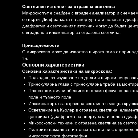
Светлинен източник за отразена светлина
Микроскопът е снабден с вграден анализатор и снемаем
се върти. Диафрагмата на апертурата и полевата диаф
диафрагми и светлинният източник могат да бъдат цент
е вградено в илюминатор за отразена светлина.
Принадлежности
С микроскопа може да използва широка гама от принадл
т.н.
Основни характеристики
Основни характеристики на микроскопа:
Подходящ за изучаване на дълги и широки непрозра
Тринокулярна глава с тринокулярна тръба за монтир
Планахроматични обективи с голямо фокусно разстоя
поле и тъмното поле
Илюминаторът за отразена светлина с мощна крушка
Осветление на Кьолер в отразена светлина, елементи
центрират (диафрагма на апертурата и полева диафр
Микроскопски техники с отразена светлина за светло
Филтрите намаляват интензитета вълни с определен
микроскопската фотография