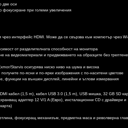
о две оси
но фокусиране при големи увеличения
и чрез интерфейс HDMI. Може да се свързва към компютър чрез Wi-
исимост от разделителната способност на монитора
ане на видеоматериали и придвижването на образците без трептене
or/Starvis осигурява ниско ниво на шума и висока
е получите по-ясни и по-ярки изображения с по-наситени цветове
не, функции на външен дисплей, линейни и ъглови измервания
 кабел (1,5 m), кабел USB 3.0 (1,5 m), USB мишка, 32 GB SD кар
захранващ адаптер 12 V/1 A (Евро), инсталационни CD с драйвери и
карта)
светлина, фокусиращ механизъм, предметна маса и револверна гла