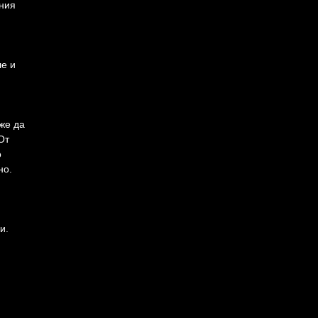
чния
ле и
же да
От
о
но.
и.