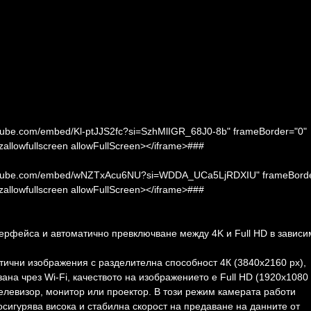
outube.com/embed/Kl-ptJJS2fc?si=SzhMlIGR_68J0-8b" frameBorder="0"
ozallowfullscreen allowFullScreen></iframe>###
.youtube.com/embed/wNZTxAcu6NU?si=WDDA_UCa5LjRDXIU" frameBorde
ozallowfullscreen allowFullScreen></iframe>###
рфейса и автоматично превключване между 4K и Full HD в зависи
тични изображения с разделителна способност 4К (3840x2160 px),
зана чрез Wi-Fi, качеството на изображението е Full HD (1920x1080 
левизор, монитор или проектор. В този режим камерата работи
сигурява висока и стабилна скорост на предаване на данните от