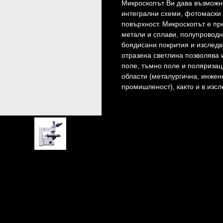
Микроскопът Ви дава възможно
интегрални схеми, фотомаски 
повърхност. Микроскопът е пр
метали и сплави, полупроводн
боядисани покрития и изследв
отразена светлина позволява 
поле, тъмно поле и поляризац
области (металургична, инжен
промишленост), както и в изс