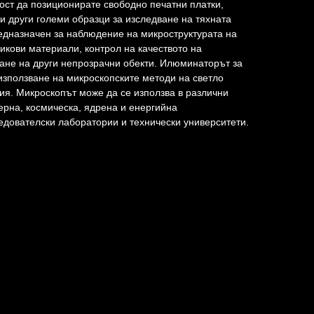
ст да позиционирате свободно печатни платки,
и други големи образци за изследване на тяхната
едназначен за наблюдение на микроструктурата на
икови материали, контрол на качеството на
ане на други непрозрачни обекти. Илюминаторът за
използване на микроскопските методи на светло
ия. Микроскопът може да се използва в различни
ерна, космическа, ядрена и енергийна
ледователски лаборатории и технически университети.