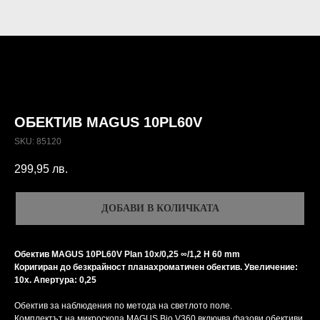
ОБЕКТИВ MAGUS 10PL60V
SKU:
85120
299,95
лв.
ДОБАВИ В КОЛИЧКАТА
Обектив MAGUS 10PL60V Plan 10х/0,25 ∞/1,2 H 60 mm
Коригиран до безкрайност планахроматичен обектив. Увеличение:
10x. Апертура: 0,25
Обектив за наблюдения по метода на светлото поле.
Комплектът на микроскопа MAGUS Bio V360 включва фазови обективи.