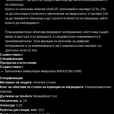
"безполезно", тъй като не предоставя нови детайли в изображението
на образеца.
Когато се използва обектив 10x/0,25, използвайте окуляри 12,5x–25x,
за да използвате полезното увеличение на микроскопа, и окуляри 10x,
за да сканирате образеца и да търсите в областта на образеца, който
искате да наблюдавате.
Планахроматични обективи формират изображение, което има същия
фокус в центъра и по краищата, и следователно изкривяването е
пренебрежително. Тази функция се използва за цифрово
изображение и за комбинирането им с широкоъгълни окуляри със
зрително поле 22 mm.
Съвместимост
Спецификации
Препратки и изтегляния
Съвместимост
Биологичен инвертиран микроскоп MAGUS Bio V360
Спецификации
Материал на лещите:
оптично стъкло
Клас на обектива по степен на корекция на аберацията:
планахроматичен
обектив
Дължина на тръбата:
безкрайност (∞)
Увеличение, x:
10
Апертура:
0,25
Работна дистанция, mm:
10,2