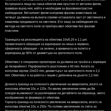
Вътрешната леща на такъв обектив има пръстен от метален филм,
гравиран върху нея, който е необходим за фазовоконтрастни
наблюдения. Металният филм осигурява фазово изместване на
четвърт дължина на вълната спрямо останалата част от светлината и
намалява предаването на светлина. Ето защо за наблюдения по
метода на светлото поле се препоръчват обективи без фазови
пластини.
Границата на резолюцията на обектива 10х/0,25 е 1,1 µm.
Хроматичните аберации са коригирани за синьо и червено,
сферичната аберация – за зелено, а кривината на полето е
коригирана до 90% от диаметъра на зрителното поле.
Обективът е специално проектиран за дължина на тръбата с корекция
до безкрайност. Парфокалното разстояние е 60 mm. Когато се
използва окуляр 10х/22 mm, диаметърът на зрителното поле е 2,2
mm. Обективът е за работа с чашки с дебелина на дъното 1,2 mm.
Долната граница на полезното увеличение на микроскопа, когато се
използва обектив 10x, е 125x. По-малко увеличение няма да Ви
осигури възможност за различаване на детайлите на образеца, чието
изображение се формира от обектива.
Горната граница на полезното увеличение на микроскопа, когато се
използва обектив 10x, е 250x. По-голямо увеличение се счита за