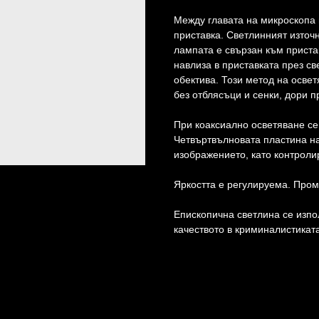
Между главата на микроскопа 
приставка. Светлинният източ
лампата е свързан към приста
навлиза в приставката през св
обектива. Този метод на осве
без отблясъци и сенки, дори 
При коаксиално осветяване се
Четвъртвълновата пластина н
изображението, като контроли
Яркостта е регулируема. Пром
Епископична светлина се изпо
качеството в криминалистикат