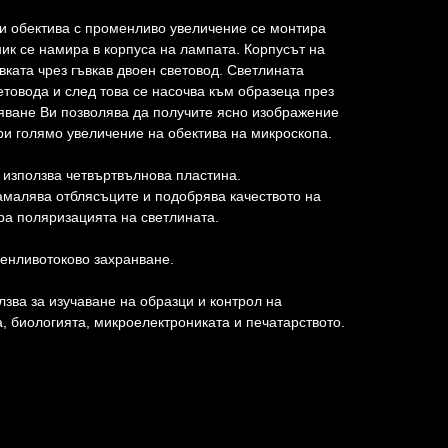
и обектива с променливо увеличение се монтира
ник се намира в корпуса на лампата. Корпусът на
вката чрез гъвкав двоен световод. Светлината
етовода и след това се насочва към образеца през
тяване Ви позволява да получите ясно изображение
при голямо увеличение на обектива на микроскопа.
 използва четвъртвълнова пластина.
амалява отблясъците и подобрява качеството на
ра поляризацията на светлината.
енливотоково захранване.
лзва за изучаване на образци и контрол на
а, биологията, микроелектрониката и печатарството.