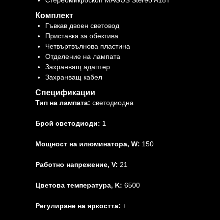
Стереомикроскоп MAGUS Stereo A18T
Комплект
Гъвкав двоен световод
Приставка за обектива
Четвъртвълнова пластина
Отделение на лампата
Захранващ адаптер
Захранващ кабел
Спецификации
Тип на лампата:
светодиодна
Брой светодиоди:
1
Мощност на илюминатора, W:
150
Работно напрежение, V:
21
Цветова температура, K:
6500
Регулиране на яркостта:
+