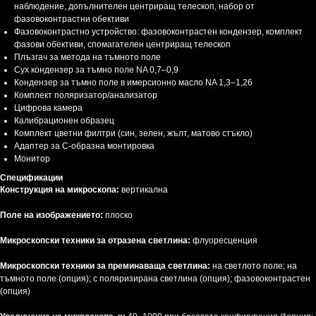
наблюдение, допълнителен центриращ телескоп, набор от
фазовоконтрастни обективи
Фазовоконтрастно устройство: фазовоконтрастен кондензер, комплект
фазови обективи, спомагателен центриращ телескоп
Плъзгач за метода на тъмното поле
Сух кондензер за тъмно поле NA 0,7–0,9
Кондензер за тъмно поле в имерсионно масло NA 1,3–1,26
Комплект поляризатор/анализатор
Цифрова камера
Калибрационен образец
Комплект цветни филтри (син, зелен, жълт, матово стъкло)
Адаптер за C-образна монтировка
Монитор
Спецификации
Конструкция на микроскопа:
вертикална
Поле на изображението:
плоско
Микроскопски техники за отразена светлина:
флуоресценция
Микроскопски техники за преминаваща светлина:
на светлото поле; на
тъмното поле (опция); с поляризирана светлина (опция); фазовоконтрастен
(опция)