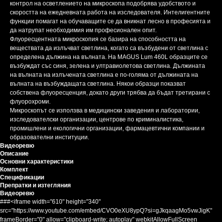
контрол на осветлението на микроскопа подобрява удобството и
скоростта на ежедневната работа на изследователя. Интелигентните
функции помагат на обучаващите се да вникнат лесно в професията и
да натрупат необходимия им професионален опит.
Флуоресцентната микроскопия се базира на способността на
веществата да излъчват светлина, когато са възбудени от светлина с
определена дължина на вълната. На MAGUS Lum 460L образците се
възбуждат със синя, зелена и ултравиолетова светлина. Дължината
на вълната на излъчената светлина е по-голяма от дължината на
вълната на възбуждащата светлина. Някои образци показват
собствена флуоресценция, докато други трябва да бъдат третирани с
флуорохроми.
Микроскопът се използва в медицински заведения и лаборатории,
изследователски организации, центрове по криминалистика,
промишлени и екологични организации, фармацевтични компании и
образователни институции.
Видеоревю
Описание
Основни характеристики
Комплект
Спецификации
Препратки и изтегляния
Видеоревю
###<iframe width="610" height="340"
src="https://www.youtube.com/embed/CVO0eXU8ypQ?si=gJkqaagMo5vwJigK"
frameBorder="0" allow="clipboard-write; autoplay" webkitAllowFullScreen