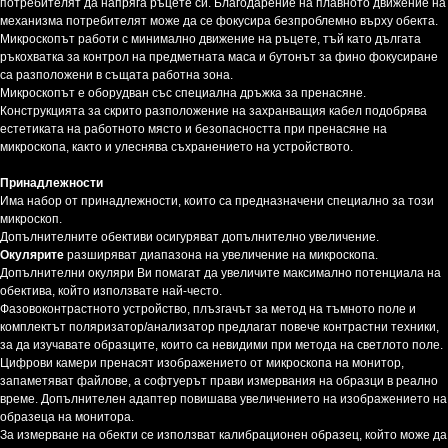
потребителят да напряга ръцете си. Благодарение на плавното движение на
механизма потребителят може да се фокусира безпроблемно върху обекта.
Микроскопът работи с минимално движение на ръцете, тъй като дългата
ръкохватка за контрол на предметната маса и бутонът за фино фокусиране
са разположени в същата работна зона.
Микроскопът е оборудван със специална дръжка за пренасяне.
Конструкцията за скрито разположение на захранващия кабел подобрява
естетиката на работното място и безопасността при пренасяне на
микроскопа, както и улеснява съхранението на устройството.
Принадлежности
Има набор от принадлежности, които са предназначени специално за този
микроскоп.
Допълнителните обективи осигуряват допълнително увеличение.
Окулярите
разширяват диапазона на увеличение на микроскопа.
Допълнителни окуляри Ви помагат да увеличите максимално потенциала на
обектива, който използвате най-често.
Фазовоконтрастното устройство, плъзгачът за метод на тъмното поле и
комплектът поляризатор/анализатор предлагат повече контрастни техники,
за да изучавате образците, които са невидими при метода на светлото поле.
Цифрови камери пренасят изображението от микроскопа на монитор,
запаметяват файлове, а софтуерът прави измервания на образци в реално
време. Допълнителен адаптер повишава увеличението на изображението на
образеца на монитора.
За измерване на обекти се използват калибрационен образец, който може да