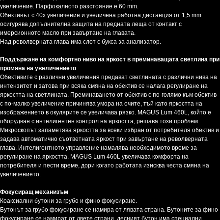
увеличение. Парфокалното разстояние е 60 mm.
Обективът с 40x увеличение и увеличена работна дистанция от 1,5 mm
осигурява допълнителна защита на предната леща от контакт с
имерсионното масло при завъртане на главата.
Над револверната глава има слот с букса за анализатор.
Поддържане на комфортно ниво на яркост в преминаващата светлина при
промяна на увеличението
Обективите с различни увеличения предават светлината с различни нива на
интензитет и затова при всяка смяна на обектив се налага регулиране на
яркостта на светлината. Преминаването от обектив с по-голямо към обектив
с по-малко увеличение причинява умора на очите, тъй като яркостта на
изображението в окулярите се увеличава рязко. MAGUS Lum 460L, който е
оборудван с интелигентен контрол на яркостта, решава този проблем.
Микроскопът запаметява яркостта за всеки избран от потребителя обектив и
задава автоматично съответната яркост при завъртане на револверната
глава. Интелигентното управление намалява необходимото време за
регулиране на яркостта. MAGUS Lum 460L увеличава комфорта на
потребителя и пести време, дори когато работата изисква честа смяна на
увеличението.
Фокусиращ механизъм
Коаксиални бутони за грубо и фино фокусиране.
Бутонът за грубо фокусиране се намира от лявата страна. Бутоните за фино
фокусиране се намират от двете страни, десният бутон има специални