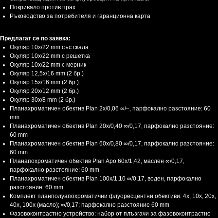
Покривало против прах
Ръководство за потребителя и гаранционна карта
Предлагат се по заявка:
Окуляр 10x/22 mm със скала
Окуляр 10x/22 mm с решетка
Окуляр 10x/22 mm с мерник
Окуляр 12,5x/16 mm (2 бр.)
Окуляр 15x/16 mm (2 бр.)
Окуляр 20x/12 mm (2 бр.)
Окуляр 30x/8 mm (2 бр.)
Планахроматичен обектив Plan 2x/0,06 ∞/–, парфокално разстояние: 60
mm
Планахроматичен обектив Plan 20x/0,40 ∞/0,17, парфокално разстояние:
60 mm
Планахроматичен обектив Plan 60x/0,80 ∞/0,17, парфокално разстояние:
60 mm
Планапохроматичен обектив Plan Apo 60x/1,42, маслен ∞/0,17,
парфокално разстояние: 60 mm
Планахроматичен обектив Plan 100x/1,10 ∞/0,17, воден, парфокално
разстояние: 60 mm
Комплект планполуапохроматични флуоресцентни обективи: 4x, 10x, 20x,
40x, 100x (масло); ∞/0,17; парфокално разстояние 60 mm
Фазовоконтрастно устройство: набор от плъзгачи за фазовоконтрастно