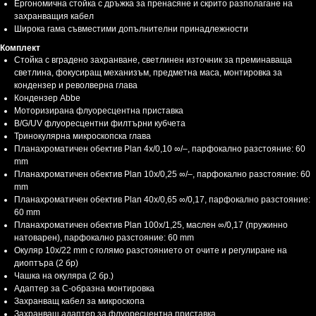
Ергономична стойка с дръжка за пренасяне и скрито разполагане на
захранващия кабел
Широка гама съвместими допълнителни принадлежности
Комплект
Стойка с вградено захранване, светлинен източник за преминаваща
светлина, фокусиращ механизъм, предметна маса, монтировка за
кондензер и револверна глава
Кондензер Abbe
Моторизирана флуоресцентна приставка
B/G/UV флуоресцентни филтърни кубчета
Тринокулярна микроскопска глава
Планахроматичен обектив Plan 4x/0,10 ∞/–, парфокално разстояние: 60
mm
Планахроматичен обектив Plan 10x/0,25 ∞/–, парфокално разстояние: 60
mm
Планахроматичен обектив Plan 40x/0,65 ∞/0,17, парфокално разстояние:
60 mm
Планахроматичен обектив Plan 100x/1,25, маслен ∞/0,17 (пружинно
натоварен), парфокално разстояние: 60 mm
Окуляр 10x/22 mm с голямо разстоянието от очите и регулиране на
диоптъра (2 бр)
Чашка на окуляра (2 бр.)
Адаптер за C-образна монтировка
Захранващ кабел за микроскопа
Захранващ адаптер за флуоресцентна приставка