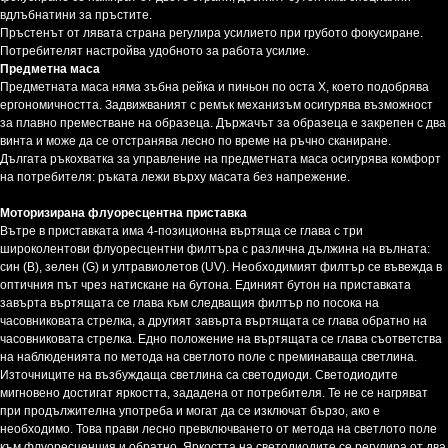
вдлъбнатини за пръстите.
Пръстенът от лявата страна регулира усилието при грубото фокусиране.
Потребителят настройва удобното за работа усилие.
Предметна маса
Предметната маса няма зъбна рейка и пиньон по оста X, което подобрява
ергономичността. Задвижваният с ремък механизъм осигурява възможност
за плавно преместване на образеца. Държачът за образеца е закрепен с два
винта и може да се отстранява лесно по време на ръчно сканиране.
Дългата ръкохватка за управление на предметната маса осигурява комфорт
на потребителя: ръката лежи върху масата без напрежение.
Моторизирана флуоресцентна приставка
Вътре в приставката има 4-позиционна въртяща се глава с три
широколентови флуоресцентни филтъра с различна дължина на вълната:
син (В), зелен (G) и ултравиолетов (UV). Необходимият филтър се въвежда в
оптичния път чрез натискане на бутона. Единият бутон на приставката
завърта въртящата се глава към следващия филтър по посока на
часовниковата стрелка, а другият завърта въртящата се глава обратно на
часовниковата стрелка. Едно положение на въртящата се глава съответства
на наблюденията по метода на светлото поле с преминаваща светлина.
Източниците на възбуждаща светлина са светодиоди. Светодиодите
мигновено достигат яркостта, зададена от потребителя. Те не се нагряват
при продължителна употреба и могат да се изключат бързо, ако е
необходимо. Това прави лесно превключването от метода на светлото поле
към флуоресценция и обратно. Яркостта на светодиодите се регулира от два