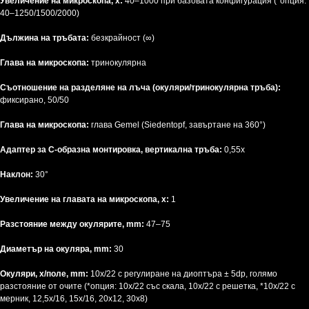
Увеличение на микроскопа, x:
40–1000 при базовата конфигурация (*опция:
40–1250/1500/2000)
Дължина на тръбата:
безкрайност (∞)
Глава на микроскопа:
тринокулярна
Съотношение на разделяне на лъча (окуляри/тринокулярна тръба):
фиксирано, 50/50
Глава на микроскопа:
глава Gemel (Siedentopf, завъртане на 360°)
Адаптер за C-образна монтировка, вертикална тръба:
0,55x
Наклон:
30°
Увеличение на главата на микроскопа, x:
1
Разстояние между окулярите, mm:
47–75
Диаметър на окуляра, mm:
30
Окуляри, x/поле, mm:
10x/22 с регулиране на диоптъра ± 5dp, голямо
разстояние от очите (*опция: 10x/22 със скала, 10x/22 с решетка, *10x/22 с
мерник, 12,5x/16, 15x/16, 20x12, 30x8)