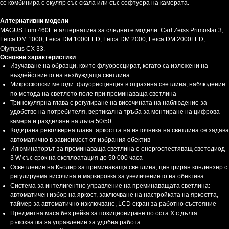
се комбинира с окуляр със скала или със софтуера на камерата.
Алтернативни модели
MAGUS Lum 460L е алтернатива за следните модели: Carl Zeiss Primostar 3,
Leica DM 1000, Leica DM 1000LED, Leica DM 2000, Leica DM 2000LED,
Olympus CX 33.
Основни характеристики
Изучаване на образци, които флуоресцират, когато са изложени на
въздействието на възбуждаща светлина
Микроскопски методи: флуоресценция в отразена светлина, наблюдение
по метода на светлото поле при преминаваща светлина
Тринокулярна глава с регулиране на височината на наблюдение за
удобство на потребителя, вертикална тръба за монтиране на цифрова
камера и разделяне на лъча 50/50
Кодирана револверна глава: яркостта на източника на светлина се задава
автоматично в зависимост от избрания обектив
Илюминаторът за преминаваща светлина е енергоспестяващ светодиод
3 W със срок на експлоатация до 50 000 часа
Осветление на Кьолер за преминаваща светлина, центриран кондензер с
регулируема височина и маркировка за увеличението на обектива
Система за интелигентно управление на преминаващата светлина:
автоматичен избор на яркост, заключване на настройката на яркостта,
таймер за автоматично изключване, LCD екран за работно състояние
Предметна маса без рейка за позициониране по оста Х с дълга
ръкохватка за управление за удобна работа