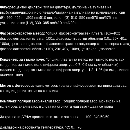
Флуоресцентни филтри:
тип на филтъра, дължина на вълната на
възбуждане/дихроично огледало/дължина на вълната на излъчването: син
(B), 460–495 nm/505 nm/510 nm; зелен (G), 510–550 nm/570 nm/575 nm;
ултравиолетов (UV), 330–385 nm/410 nm/420 nm
Фазовоконтрастен метод:
*опция: фазовоконтрастен плъзгач 10x–40x;
фазовоконтрастен плъзгач 100x; фазовоконтрастни обективи (10x, 20x, 40x,
100x); центриращ телескоп фазовоконтрастен кондензер с револверна глава,
фазовоконтрастен обектив (10x, 20x, 40x, 100x), центриращ телескоп
Кондензер за тъмно поле:
*опция: плъзгач за метод на тъмното поле, сух
кондензер за тъмно поле цифрова апертура 0,7–0,9 (за сухи обективи),
маслен кондензер за тъмно поле цифрова апертура 1,3–1,26 (за имерсионен
обектив 100x)
Метод с флуоресценция:
моторизирана епифлуоресцентна приставка със
светодиоден източник на светлина
Комплект поляризатор/анализатор:
*опция: поляризатор, монтиран на
колектора; анализатор в слота на стойката над въртящата се глава
Захранване, V/Hz:
променливотоково захранване, 100–240/50/60
Диапазон на работната температура, °C:
0… 70