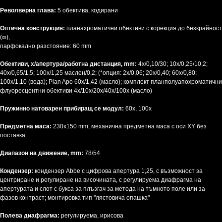
Револверна глава:
5 обектива, кодирани
Оптична конструкция:
планахроматични обективи с корекция до безкрайност
(∞),
парфокално разстояние: 60 mm
Обективи, x/апертура/работна дистанция, mm:
4x/0,10/30; 10x/0,25/10,2;
40x/0,65/1,5; 100x/1,25 маслен/0,2; (*опция: 2x/0,06; 20x/0,40; 60x/0,80;
100x/1,10 (вода); Plan Apo 60x/1,42 (масло); комплект планполуапохроматични
флуоресцентни обективи 4x/10x/20x/40x/100x (масло)
Пружинно натоварен прибиращ се модул:
60x, 100x
Предметна маса:
230x150 mm, механична предметна маса с оси XY без
поставка
Диапазон на движение, mm:
78/54
Кондензер:
кондензер Abbe с цифрова апертура 1,25, с възможност за
центриране и регулиране на височината, с регулируема диафрагма на
апертурата и слот с букса за плъзгач за метода на тъмното поле или за
фазов контраст; монтировка тип "лястовича опашка"
Полева диафрагма:
регулируема, ирисова