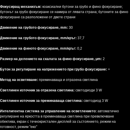
Фокусиращ механизъм:
коаксиални бутони за грубо и фино фокусиране;
бутонът за грубо фокусиране се намира от лявата страна; бутоните за фино
фокусиране са разположени от двете страни
Движение на грубото фокусиране, mm:
30
Движение на грубото фокусиране, mm/кръг:
37,7
Движение на финото фокусиране, mm/кръг:
0,2
Размер на делението на скалата за фино фокусиране, μm:
2
Бутон за регулиране на напрежението при грубо фокусиране:
+
Метод на осветяване:
преминаваща и отразена светлина
Светлинен източник за отразена светлина:
светодиоди 3 W
Светлинен източник за преминаваща светлина:
светодиод 3 W
Интелигентна система за управление на осветлението:
автоматично
регулиране на яркостта в преминаваща светлина при превключване
обектива, екран с течнокристален дисплей за състоянието, режим на
готовност, режим "еко"