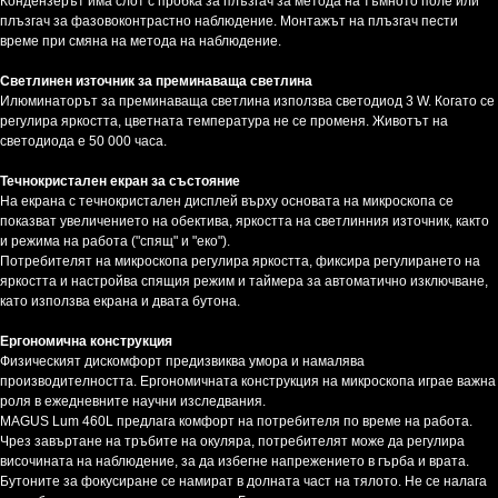
Кондензерът има слот с пробка за плъзгач за метода на тъмното поле или
плъзгач за фазовоконтрастно наблюдение. Монтажът на плъзгач пести
време при смяна на метода на наблюдение.
Светлинен източник за преминаваща светлина
Илюминаторът за преминаваща светлина използва светодиод 3 W. Когато се
регулира яркостта, цветната температура не се променя. Животът на
светодиода е 50 000 часа.
Течнокристален екран за състояние
На екрана с течнокристален дисплей върху основата на микроскопа се
показват увеличението на обектива, яркостта на светлинния източник, както
и режима на работа ("спящ" и "еко").
Потребителят на микроскопа регулира яркостта, фиксира регулирането на
яркостта и настройва спящия режим и таймера за автоматично изключване,
като използва екрана и двата бутона.
Ергономична конструкция
Физическият дискомфорт предизвиква умора и намалява
производителността. Ергономичната конструкция на микроскопа играе важна
роля в ежедневните научни изследвания.
MAGUS Lum 460L предлага комфорт на потребителя по време на работа.
Чрез завъртане на тръбите на окуляра, потребителят може да регулира
височината на наблюдение, за да избегне напрежението в гърба и врата.
Бутоните за фокусиране се намират в долната част на тялото. Не се налага