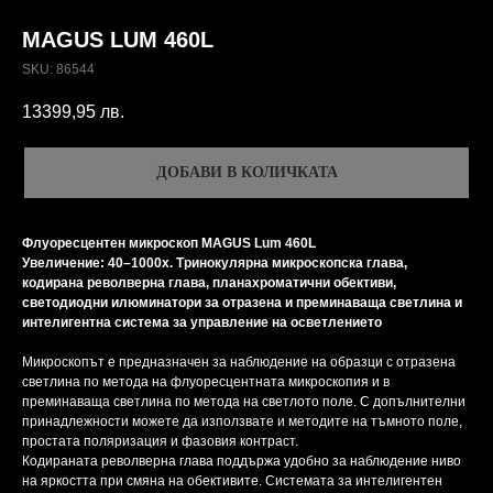
MAGUS LUM 460L
SKU:
86544
13399,95
лв.
ДОБАВИ В КОЛИЧКАТА
Флуоресцентен микроскоп MAGUS Lum 460L
Увеличение: 40–1000x. Тринокулярна микроскопска глава,
кодирана револверна глава, планахроматични обективи,
светодиодни илюминатори за отразена и преминаваща светлина и
интелигентна система за управление на осветлението
Микроскопът е предназначен за наблюдение на образци с отразена
светлина по метода на флуоресцентната микроскопия и в
преминаваща светлина по метода на светлото поле. С допълнителни
принадлежности можете да използвате и методите на тъмното поле,
простата поляризация и фазовия контраст.
Кодираната револверна глава поддържа удобно за наблюдение ниво
на яркостта при смяна на обективите. Системата за интелигентен