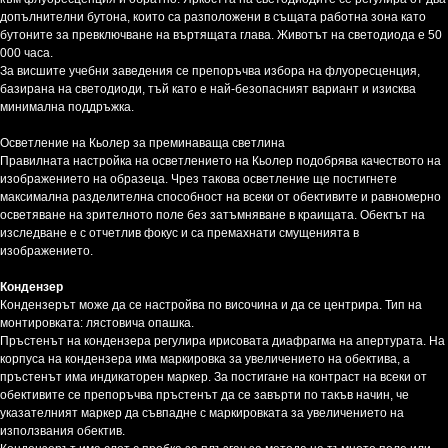
допълнителни бутона, които са разположени в същата работна зона като
бутоните за превключване на въртящата глава. Животът на светодиода е 50
000 часа.
За висшите учебни заведения се препоръчва избора на флуоресценция,
базирана на светодиоди, тъй като е най-безопасният вариант и изисква
минимална поддръжка.
Осветление на Кьолер за преминаваща светлина
Правилната настройка на осветлението на Кьолер подобрява качеството на
изображението на образеца. Чрез такова осветление ще постигнете
максимална разделителна способност на всеки от обективите и равномерно
осветяване на зрителното поле без затъмняване в краищата. Обектът на
изследване е с отчетлив фокус и са премахнати смущенията в
изображението.
Кондензер
Кондензерът може да се настройва по височина и да се центрира. Тип на
монтировката: лястовича опашка.
Пръстенът на кондензера регулира ирисовата диафрагма на апертурата. На
корпуса на кондензера има маркировка за увеличението на обектива, а
пръстенът има индикаторен маркер. За постигане на контраст на всеки от
обективите се препоръчва пръстенът да се завърти по такъв начин, че
указателният маркер да съвпадне с маркировката за увеличението на
използвания обектив.