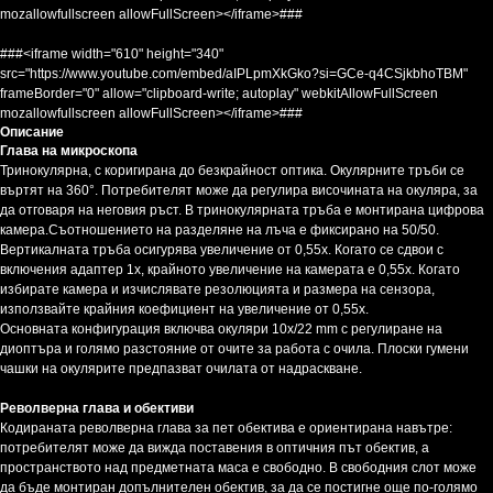
mozallowfullscreen allowFullScreen></iframe>###
###<iframe width="610" height="340"
src="https://www.youtube.com/embed/aIPLpmXkGko?si=GCe-q4CSjkbhoTBM"
frameBorder="0" allow="clipboard-write; autoplay" webkitAllowFullScreen
mozallowfullscreen allowFullScreen></iframe>###
Описание
Глава на микроскопа
Тринокулярна, с коригирана до безкрайност оптика. Окулярните тръби се
въртят на 360°. Потребителят може да регулира височината на окуляра, за
да отговаря на неговия ръст. В тринокулярната тръба е монтирана цифрова
камера.Съотношението на разделяне на лъча е фиксирано на 50/50.
Вертикалната тръба осигурява увеличение от 0,55x. Когато се сдвои с
включения адаптер 1x, крайното увеличение на камерата е 0,55x. Когато
избирате камера и изчислявате резолюцията и размера на сензора,
използвайте крайния коефициент на увеличение от 0,55x.
Основната конфигурация включва окуляри 10x/22 mm с регулиране на
диоптъра и голямо разстояние от очите за работа с очила. Плоски гумени
чашки на окулярите предпазват очилата от надраскване.
Револверна глава и обективи
Кодираната револверна глава за пет обектива е ориентирана навътре:
потребителят може да вижда поставения в оптичния път обектив, а
пространството над предметната маса е свободно. В свободния слот може
да бъде монтиран допълнителен обектив, за да се постигне още по-голямо