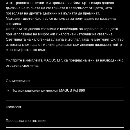
и отстраняват оптичните изкривявания. Филтърът спира дадена
дължина на вълната на светлината в зависимост от цвета, като
позволява на другите дължини на вълната да преминат.
Матовият цветен филтър се използва за получаване на разсеяна
светлина.
Филтърът за дневна светлина е необходим за коригиране на цвета
при използване на микроскоп с халогенен източник на светлина.
Светлината на халогенната лампа е „топла“, така че цветният филтър
измества спектъра от жълтия диапазон към дневния диапазон, който
е по-комфортен за очите.
Филтрите в комплекта MAGUS LF5 са предназначени за наблюдения с
отразена светлина.
Съвместимост
Поляризационен микроскоп MAGUS Pol 890
Комплект
Препратки и изтегляния