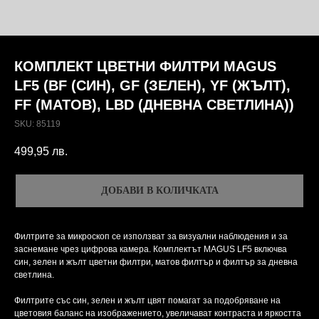
КОМПЛЕКТ ЦВЕТНИ ФИЛТРИ MAGUS
LF5 (BF (СИН), GF (ЗЕЛЕН), YF (ЖЪЛТ),
FF (МАТОВ), LBD (ДНЕВНА СВЕТЛИНА))
SKU:
85119
499,95
лв.
ДОБАВИ В КОЛИЧКАТА
Филтрите за микроскоп се използват за визуални наблюдения и за
заснемане чрез цифрова камера. Комплектът MAGUS LF5 включва
син, зелен и жълт цветни филтри, матов филтър и филтър за дневна
светлина.
Филтрите със син, зелен и жълт цвят помагат за подобряване на
цветовия баланс на изображението, увеличават контраста и яркостта