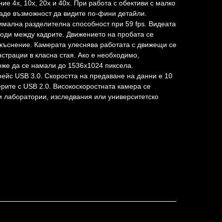
ние 4x, 10x, 20х и 40x. При работа с обективи с малко
аде възможност да видите по-фини детайли.
имална разделителна способност при 59 fps. Видеата
ходи между кадрите. Движението на пробата се
акъснение. Камерата улеснява работата с движещи се
страции в класна стая. Ако е необходимо,
же да се намали до 1536x1024 пиксела.
ейс USB 3.0. Скоростта на предаване на данни е 10
ерите с USB 2.0. Високоскоростната камера се
 лаборатории, изследвания или университетско