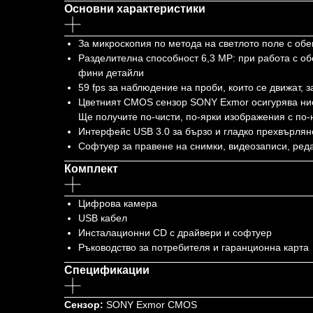
Основни характеристики
За микроскопия по метода на светлото поле с обек
Разделителна способност 6,3 МР: при работа с об
фини детайли
59 fps за наблюдение на проби, които се движат, 
Цветният CMOS сензор SONY Exmor осигурява ниск
Ще получите по-чисти, по-ярки изображения с по-
Интерфейс USB 3.0 за бързо и гладко прехвърлян
Софтуер за правене на снимки, видеозаписи, ред
Комплект
Цифрова камера
USB кабел
Инсталационни CD с драйвери и софтуер
Ръководство за потребителя и гаранционна карта
Спецификации
Сензор:
SONY Exmor CMOS