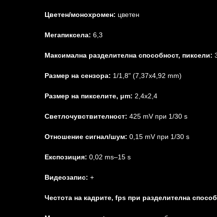
Цветен/монохромен:
цветен
Мегапиксела:
6,3
Максимална разделителна способност, пиксели:
3
Размер на сензора:
1/1,8" (7,37x4,92 mm)
Размер на пикселите, μm:
2,4x2,4
Светлочувствителност:
425 mV при 1/30 s
Отношение сигнал/шум:
0,15 mV при 1/30 s
Експозиция:
0,02 ms–15 s
Видеозапис:
+
Честота на кадрите, fps при разделителна способ