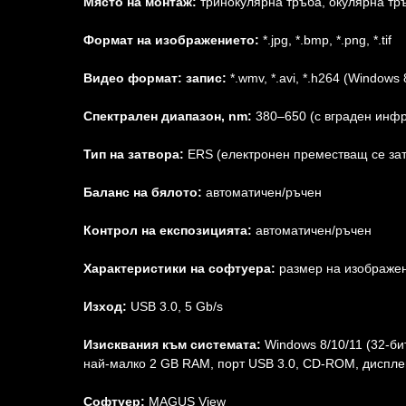
Място на монтаж:
тринокулярна тръба, окулярна тр
Формат на изображението:
*.jpg, *.bmp, *.png, *.tif
Видео формат: запис:
*.wmv, *.avi, *.h264 (Windows
Спектрален диапазон, nm:
380–650 (с вграден инф
Тип на затвора:
ERS (електронен преместващ се зат
Баланс на бялото:
автоматичен/ръчен
Контрол на експозицията:
автоматичен/ръчен
Характеристики на софтуера:
размер на изображен
Изход:
USB 3.0, 5 Gb/s
Изисквания към системата:
Windows 8/10/11 (32-бит
най-малко 2 GB RAM, порт USB 3.0, CD-ROM, диспле
Софтуер:
MAGUS View