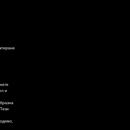
актиране
рнете
ел и
образна
 Тези
ходимо,