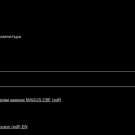
 компютъра
фрови камери MAGUS CBF (pdf)
скоп (pdf) EN