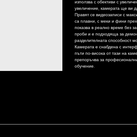
използва с обективи с увеличе
увеличение, камерата ще ви д
Правят се видеозаписи с макс
са плавни, с меки и фини пре
показва в реално време без з
проби и е подходяща за демон
разделителната способност мо
Камерата е снабдена с интерф
пъти по-висока от тази на кам
препоръчва за професионални
обучение.