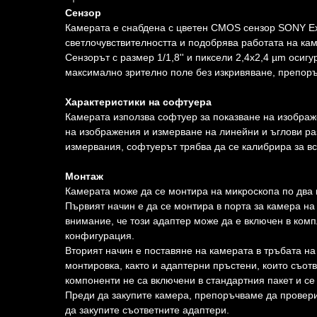
Сензор
Камерата е снабдена с цветен CMOS сензор SONY Ex
светлочувствителността и подобрява работата на кам
Сензорът с размер 1/1,8'' и пиксели 2,4x2,4 µm осиг
максимално зрително поле без изкривяване, препоръч
Характеристики на софтуера
Камерата използва софтуер за показване на изображ
на изображения и измерване на линейни и ъглови раз
измервания, софтуерът трябва да се калибрира за вс
Монтаж
Камерата може да се монтира на микроскопа по два 
Първият начин е да се монтира в порта за камера н
внимание, че този адаптер може да е включен в комп
конфигурация.
Вторият начин е поставяне на камерата в тръбата на
монтировка, както и адаптерни пръстени, които съот
компоненти не са включени в стандартния пакет и се
Преди да закупите камера, препоръчваме да провери
да закупите съответните адаптери.