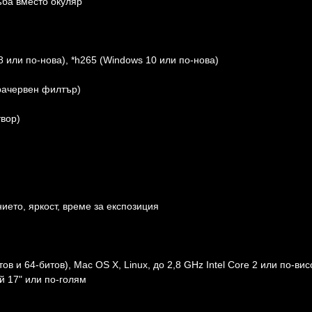
ъба вместо окуляр
 8 или по-нова), *h265 (Windows 10 или по-нова)
рачервен филтър)
вор)
ието, яркост, време за експозиция
ов и 64-битов), Mac OS X, Linux, до 2,8 GHz Intel Core 2 или по-вис
й 17" или по-голям