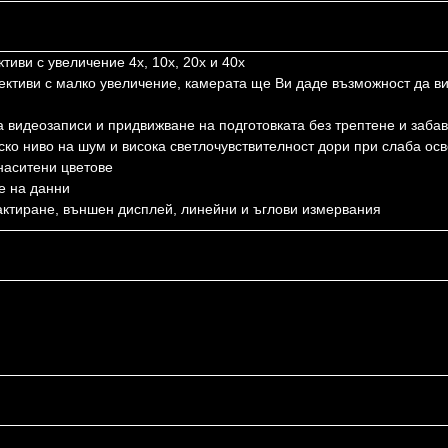
тиви с увеличение 4x, 10x, 20x и 40x
ективи с малко увеличение, камерата ще Ви даде възможност да ви
за видеозаписи и придвижване на подготовката без трептене и заба
о ниво на шум и висока светлочувствителност дори при слаба осв
наситени цветове
е на данни
актиране, външен дисплей, линейни и ъглови измервания