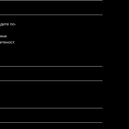
дите по-
вяне
етеност.