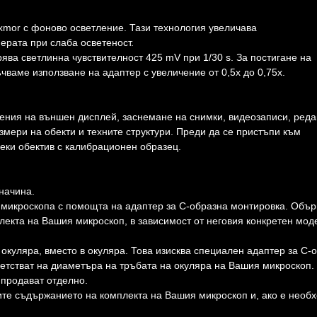
mor с фоново осветление. Тази технология увеличава
ерата при слаба осветеност.
урява светлинна чувствителност 425 mV при 1/30 s. За постигане на
ваме използване на адаптер с увеличение от 0,5x до 0,75x.
ения на външен дисплей, заснемане на снимки, видеозаписи, ред
мери на обекти и техните структури. Преди да се пристъпи към
еки обектив с калибрационен образец.
начина.
а микроскопа с помощта на адаптер за С-образна монтировка. Объ
лекта на Вашия микроскоп, в зависимост от неговия конкретен мод
 окуляра, вместо в окуляра. Това изисква специален адаптер за С-
ветстват на диаметъра на тръбата на окуляра на Вашия микроскоп.
 продават отделно.
те съдържанието на комплекта на Вашия микроскоп и, ако е необ