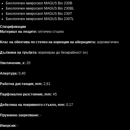
Биологичен микроскоп MAGUS Bio 230B
Биологичен микроскоп MAGUS Bio 230BL
Биологичен микроскоп MAGUS Bio 230T
Биологичен микроскоп MAGUS Bio 230TL
Спецификации
Материал на лещите:
оптично стъкло
Клас на обектива по степен на корекция на аберацията:
ахроматичен
Дължина на тръбата:
коригиран до безкрайност (∞)
Увеличение, x:
20
Апертура:
0,40
Работна дистанция, mm:
2,61
Парфокално разстояние, mm:
45
Дебелина на покривното стъкло, mm:
0,17
Пружинно закрепване:
-
Имерсия:
-