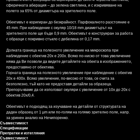
сферичната аберация – до зелена светлина, и с изкривяване на
полето за 65% от диаметъра на зрителното поле.
Обективът е коригиран до безкрайност. Парфокалното разстояние е
45 mm. При наблюдение с окуляр 10/18 mm диаметърът на
зрителното поле ще бъде 0,9 mm. Обективът е конструиран за работа
с образци с покривно стъкло с дебелина от 0,17 mm.
Долната граница на полезното увеличение на микроскопа при
наблюдение с обектив 20x е 200x. Всяко по-ниско от това увеличение
няма да Ви позволи да видите детайлите на обекта в изображението,
предоставяно от обектива.
Горната граница на полезното увеличение при наблюдение с обектив
20x е 400x. Всяко увеличение, по-високо от това, се счита за
безполезно, тъй като не предоставя детайли за образеца.
Препоръчваме да се използват окуляри с увеличение от 10x до 20x с
обектив 20x/0,4.
Обективът е подходящ за изучаване на детайли от структурата на
даден образец от 1 µm или по-голям на голямо зрително поле, напр.
за уринен анализ на Нечипоренко.
Съвместимост
Спецификации
Препратки и изтегляния
Съвместимост