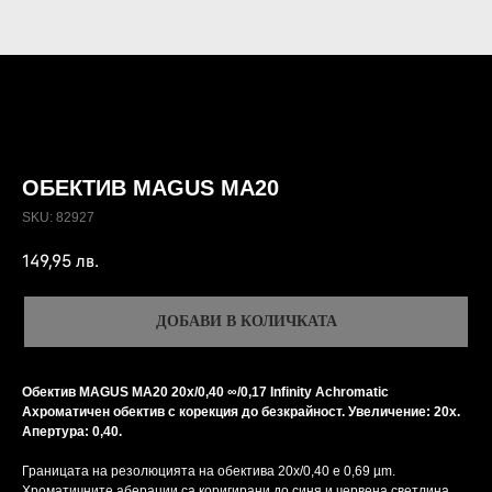
ОБЕКТИВ MAGUS MA20
SKU:
82927
149,95
лв.
ДОБАВИ В КОЛИЧКАТА
Обектив MAGUS MA20 20х/0,40 ∞/0,17 Infinity Achromatic
Aхроматичен обектив с корекция до безкрайност. Увеличение: 20x.
Апертура: 0,40.
Границата на резолюцията на обектива 20x/0,40 е 0,69 µm.
Хроматичните аберации са коригирани до синя и червена светлина,