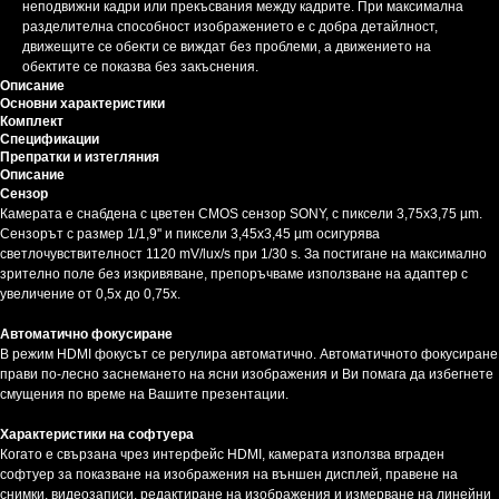
неподвижни кадри или прекъсвания между кадрите. При максимална
разделителна способност изображението е с добра детайлност,
движещите се обекти се виждат без проблеми, а движението на
обектите се показва без закъснения.
Описание
Основни характеристики
Комплект
Спецификации
Препратки и изтегляния
Описание
Сензор
Камерата е снабдена с цветен CMOS сензор SONY, с пиксели 3,75x3,75 µm.
Сензорът с размер 1/1,9'' и пиксели 3,45x3,45 µm осигурява
светлочувствителност 1120 mV/lux/s при 1/30 s. За постигане на максимално
зрително поле без изкривяване, препоръчваме използване на адаптер с
увеличение от 0,5x до 0,75x.
Автоматично фокусиране
В режим HDMI фокусът се регулира автоматично. Автоматичното фокусиране
прави по-лесно заснемането на ясни изображения и Ви помага да избегнете
смущения по време на Вашите презентации.
Характеристики на софтуера
Когато е свързана чрез интерфейс HDMI, камерата използва вграден
софтуер за показване на изображения на външен дисплей, правене на
снимки, видеозаписи, редактиране на изображения и измерване на линейни