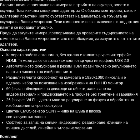
Вторият начин е поставяне на камерата в тръбата на окуляра, вместо в
окуляра. Това изисква специален адаптер за С-образна монтировка, както и
адаптерни пръстени, които съответстват на диаметъра на тръбата на
окуляра на Вашия микроскоп. Тези компоненти не са включени в стандартния
пакет и се продават отделно.
Преди да закупите камера, препоръчваме да проверите съдържанието на
комплекта на Вашия микроскоп и, ако е необходимо, да закупите съответните
адаптери.
Основни характеристики
Камерата работи автономно, без връзка с компютър чрез интерфейс
HDMI. Тя може да се свързва към компютър чрез интерфейс USB 2.0
Автоматичното фокусиране в режим HDMI прави по-лесно регулирането
на отчетливостта на изображението
Разделителната способност на камерата е 1920x1080 пиксела и е
идеален избор за показване на изображения на Full HD монитор
60 fps за наблюдение на движещи се обекти, записване на
видеоматериали и придвижването на пробите без трептене и забавяния
25 fps чрез Wi-Fi – достатъчно за регулиране на фокуса и обработка на
изображенията чрез софтуера
Цветен CMOS сензор SONY – ниво на шума и висока
светлочувствителност
Софтуер за запис на снимки, видеозапис, редактиране, функции на
външен дисплей, линейни и ъглови измервания
Комплект