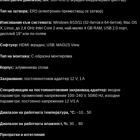
Спектрален диапазон, nm:
380–650 (с вграден инфрачервен филтър)
Тип на затвора:
ERS (електронен преместващ се затвор)
Изисквания към системата:
Windows 8/10/11 (32-битов и 64-битов), Mac OS
X, Linux, до 2,8 GHz Intel Core 2 или, най-малко 4 GB RAM, USB 2.0 порт,
дисплей 19" или по-голям
Софтуер:
HDMI: вграден; USB: MAGUS View
Тип на монтажа:
C-образна монтировка
Корпус:
алуминиева сплав
Захранване:
постояннотоков адаптер 12 V, 1 A
Спецификации на постояннотоковия захранващ адаптер:
входни
параметри: променливо напрежение 100–240 V, 50/60 Hz; изходни
параметри: постоянно напрежение 12 V/1 A
Диапазон на работната температура, °C:
–10... 50
Диапазон на работната влажност, %:
30… 80
Препратки и изтегляния