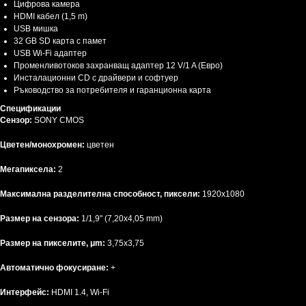
Цифрова камера
HDMI кабел (1,5 m)
USB мишка
32 GB SD карта с памет
USB Wi-Fi адаптер
Променливотоков захранващ адаптер 12 V/1 A (Евро)
Инсталационни CD с драйвери и софтуер
Ръководство за потребителя и гаранционна карта
Спецификации
Сензор:
SONY CMOS
Цветен/монохромен:
цветен
Мегапиксела:
2
Максимална разделителна способност, пиксели:
1920х1080
Размер на сензора:
1/1,9" (7,20x4,05 mm)
Размер на пикселите, μm:
3,75x3,75
Автоматично фокусиране:
+
Интерфейс:
HDMI 1.4, Wi-Fi