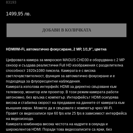
83193
1499,95
лв.
ДОБАВИ В КОЛИЧКАТА
HDMI/Wi-Fi, автоматично фокусиране, 2 MP, 1/1,9'', цветна
Цифровата камера за микроскоп MAGUS CHD30 е оборудвана с 2 MP
сензор и създава реалистични Full HD изображения с разделителна
способност 1920x1080 пиксела. Камерата е с висока
светлочувствителност, функция за автоматично фокусиране и е
подходяща за флуоресцентни наблюдения.
Камерата използва интерфейс HDMI за директно свързване към
телевизор, монитор или проектор. В този режим камерата работи
автономно, без връзка с компютър. Интерфейсът HDMI осигурява
висока и стабилна скорост на предаване на данните от камерата към
външния екран. Можете да я свързвате с компютър чрез Wi-Fi.
Правят се видеозаписи при 60 fps или 25 fps в зависимост интерфейса
на видеоизхода.
Камерата комбинира висока честота на кадрите в секунда и
широколентов HDMI. Поради това видеозаписите са ярки, без