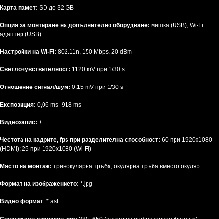
Карта памет:
SD до 32 GB
Опция за монтиране на допълнително оборудване:
мишка (USB), Wi-Fi
адаптер (USB)
Настройки на Wi-Fi:
802.11n, 150 Mbps, 20 dBm
Светлочувствителност:
1120 mV при 1/30 s
Отношение сигнал/шум:
0,15 mV при 1/30 s
Експозиция:
0,06 ms–918 ms
Видеозапис:
+
Честота на кадрите, fps при разделителна способност:
60 при 1920х1080
(HDMI); 25 при 1920х1080 (Wi-Fi)
Място на монтаж:
тринокулярна тръба, окулярна тръба вместо окуляр
Формат на изображението:
*.jpg
Видео формат:
*.asf