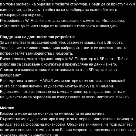
и ъглови размери на образци и техните структури. Преди да се пристъпи към
измервания, софтуерът трябва да се калибрира за всеки обектив с
калибрационен образец.
Интерфейсът Wi-Fi се използва за свързване с компютър. Има софтуер,
който може да се инсталира от включения в комплекта компактдиск.
Поддръжка на допълнителни устройства
За да използвате вградения софтуер, свържете мишка към USB порта.
Управлението с мишка елиминира вибрациите, които се появяват, когато
потребителят взаимодейства с камерата.
Вместо мишка, можете да инсталирате Wi-Fi адаптер в USB порта. Той се
използва за свързване с компютър и прехвърляне на данни в него.
Снимките и видеоматериалите се запаметяват на SD карта или на
флашпамет.
В продуктовата линия MAGUS има монитори с течнокристален дисплей,
които са предназначени за директен монтаж върху HDMI камери.
Едновременното използване на камера и монитор създава компактна и
мощна система за обработка на изображения за всеки микроскоп MAGUS.
Монтаж
Камерата може да се монтира на микроскопа по два начина.
Първият начин е да се монтира в порта за камера на микроскопа с помощта
на адаптер за С-образна монтировка. Обърнете внимание, че този адаптер
може да е включен в комплекта на Вашия микроскоп, в зависимост от неговия
конкретен модел и конфигурация.