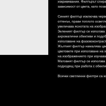
изкривявания. Филтърът спира
зависимост от цвета, като поз
Синият филтър изключва черв
оттенък, прави топлото осветл
увеличава яснотата на изобра
Зеленият филтър се използва 
ахроматични обективи и подоб
използване на фазовоконтраст
Жълтият филтър намалява цве
цветовете при използване на 
на изображението при изучава
Матовият филтър се използва 
подходящ при работа с обекти
Всички светлинни филтри са к