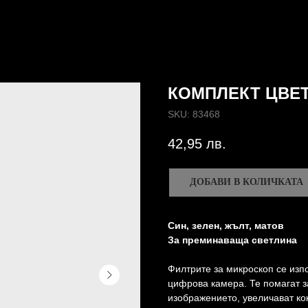
КОМПЛЕКТ ЦВЕТ
SKU:
83468
42,95
лв.
ДОБАВИ В КОЛИЧКАТА
Син, зелен, жълт, матов
За преминаваща светлина
Филтрите за микроскоп се изп
цифрова камера. Те помагат з
изображението, увеличават кон