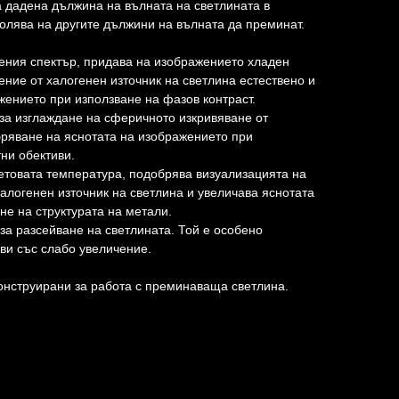
 дадена дължина на вълната на светлината в
волява на другите дължини на вълната да преминат.
ения спектър, придава на изображението хладен
ение от халогенен източник на светлина естествено и
жението при използване на фазов контраст.
за изглаждане на сферичното изкривяване от
ряване на яснотата на изображението при
ни обективи.
товата температура, подобрява визуализацията на
халогенен източник на светлина и увеличава яснотата
не на структурата на метали.
за разсейване на светлината. Той е особено
ви със слабо увеличение.
онструирани за работа с преминаваща светлина.