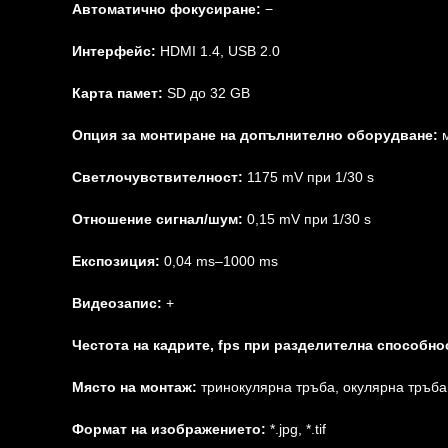
Автоматично фокусиране:
−
Интерфейс:
HDMI 1.4, USB 2.0
Карта памет:
SD до 32 GB
Опция за монтиране на допълнително оборудване:
м
Светлочувствителност:
1175 mV при 1/30 s
Отношение сигнал/шум:
0,15 mV при 1/30 s
Експозиция:
0,04 ms–1000 ms
Видеозапис:
+
Честота на кадрите, fps при разделителна способно
Място на монтаж:
тринокулярна тръба, окулярна тръба
Формат на изображението:
*.jpg, *.tif