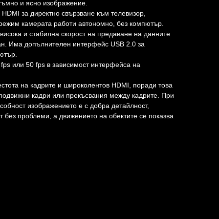
 тъмно и ясно изображение.
HDMI за директно свързване към телевизор,
 режим камерата работи автономно, без компютър.
исока и стабилна скорост на предаване на данните
ан. Има допълнителен интерфейс USB 2.0 за
ютър.
fps или 50 fps в зависимост интерфейса на
стота на кадрите и широколентов HDMI, поради това
еподвижни кадри или прекъсвания между кадрите. При
обност изображението е с добра детайлност,
т без проблеми, а движението на обектите се показва