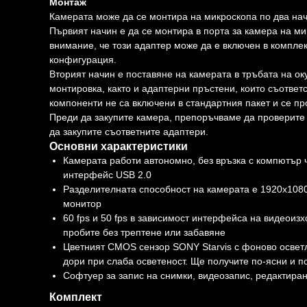
Монтаж
Камерата може да се монтира на микроскопа по два на
Първият начин е да се монтира в порта за камера на м
внимание, че този адаптер може да е включен в комплек
конфигурация.
Вторият начин е поставяне на камерата в тръбата на ок
монтировка, както и адаптерни пръстени, които съответ
компоненти не са включени в стандартния пакет и се пр
Преди да закупите камера, препоръчваме да проверите
да закупите съответните адаптери.
Основни характеристики
Камерата работи автономно, без връзка с компютър 
интерфейс USB 2.0
Разделителната способност на камерата е 1920x1080
монитор
60 fps и 50 fps в зависимост интерфейса на видеоиз
пробите без трептене или забавяне
Цветният CMOS сензор SONY Starvis с фоново осветл
дори при слаба осветеност. Ще получите по-ясни и п
Софтуер за запис на снимки, видеозапис, редактира
Комплект