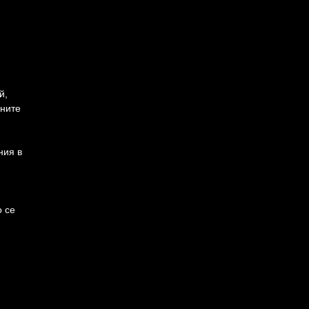
й,
хните
ния в
о се