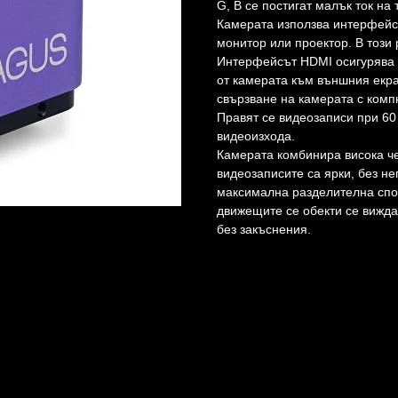
G, B се постигат малък ток на
Камерата използва интерфейс 
монитор или проектор. В този
Интерфейсът HDMI осигурява в
от камерата към външния екр
свързване на камерата с комп
Правят се видеозаписи при 60 
видеоизхода.
Камерата комбинира висока че
видеозаписите са ярки, без н
максимална разделителна спос
движещите се обекти се вижда
без закъснения.