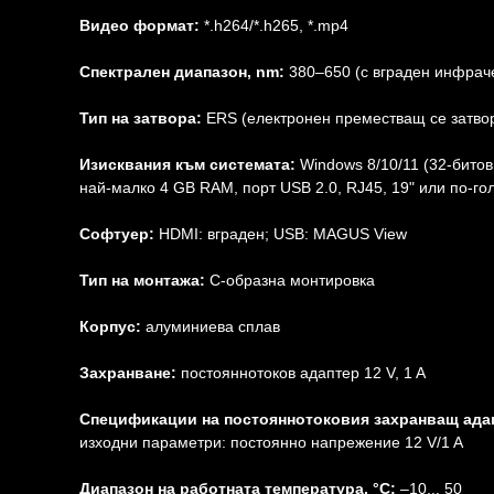
Видео формат:
*.h264/*.h265, *.mp4
Спектрален диапазон, nm:
380–650 (с вграден инфрач
Тип на затвора:
ERS (електронен преместващ се затво
Изисквания към системата:
Windows 8/10/11 (32-битов 
най-малко 4 GB RAM, порт USB 2.0, RJ45, 19" или по-г
Софтуер:
HDMI: вграден; USB: MAGUS View
Тип на монтажа:
C-образна монтировка
Корпус:
алуминиева сплав
Захранване:
постояннотоков адаптер 12 V, 1 A
Спецификации на постояннотоковия захранващ ада
изходни параметри: постоянно напрежение 12 V/1 A
Диапазон на работната температура, °C:
–10... 50