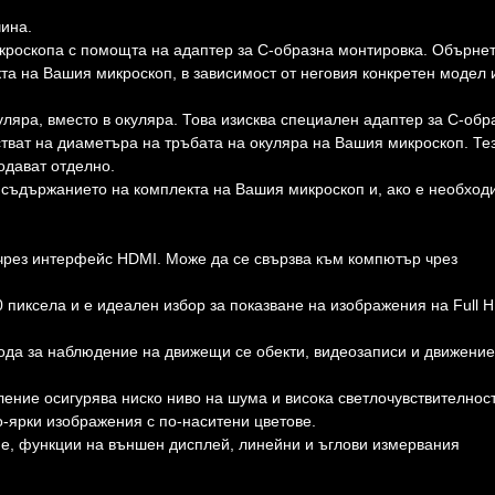
чина.
икроскопа с помощта на адаптер за С-образна монтировка. Обърне
та на Вашия микроскоп, в зависимост от неговия конкретен модел 
уляра, вместо в окуляра. Това изисква специален адаптер за С-обр
стват на диаметъра на тръбата на окуляра на Вашия микроскоп. Те
одават отделно.
 съдържанието на комплекта на Вашия микроскоп и, ако е необход
чрез интерфейс HDMI. Може да се свързва към компютър чрез
 пиксела и е идеален избор за показване на изображения на Full 
хода за наблюдение на движещи се обекти, видеозаписи и движение
ение осигурява ниско ниво на шума и висока светлочувствителнос
о-ярки изображения с по-наситени цветове.
не, функции на външен дисплей, линейни и ъглови измервания