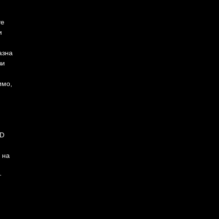
те
и
азна
зи
имо,
HD
 на
т