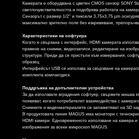
Камерата е оборудвана с цветен CMOS сензор SONY Star
светлочувствителността и подобрява работата на камера
Сензорът с размер 1/2'' и пиксели 3,75x3,75 µm осигуряв
максимално зрително поле без изкривяване, препоръчвам
Характеристики на софтуера
Когато е свързана с интерфейс, HDMI камерата използв
правене на снимки, видеозаписи, редактиране на изобр
структури. Преди да се пристъпи към измервания, софту
образец.
Интерфейсът USB се използва за свързване на камерата
комплекта компактдиск.
Поддръжка на допълнителни устройства
За да използвате вградения софтуер, свържете мишка к
появяват, когато потребителят взаимодейства с камерат
Снимките и видеоматериалите се запаметяват на SD ка
В продуктовата линия MAGUS има монитори с течнокрис
HDMI камери. Едновременното използване на камера и 
изображения за всеки микроскоп MAGUS.