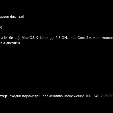
ервен филтър)
р)
и 64-битов), Mac OS X, Linux, до 2,8 GHz Intel Core 2 или по-мощен
олям дисплей
птер:
входни параметри: променливо напрежение 100–240 V, 50/60