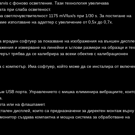
vis с фоново осветление. Тази технология увеличава
та при слаба осветеност.
а светлочувствителност 1175 mV/lux/s при 1/30 s. За постигане на
е използване на адаптер с увеличение от 0,5x до 0,7x.
а вграден софтуер за показване на изображения на външен диспле
ажения и измерване на линейни и ъглови размери на образци и те
ерът трябва да се калибрира за всеки обектив с калибрационен
 с компютър. Има софтуер, който може да се инсталира от включе
ъм USB порта. Управлението с мишка елиминира вибрациите, коит
а.
рта или на флашпамет.
тален дисплей, които са предназначени за директен монтаж върху
монитор създава компактна и мощна система за обработване на