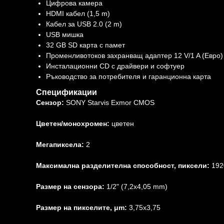
Цифрова камера
HDMI кабел (1,5 m)
Кабел за USB 2.0 (2 m)
USB мишка
32 GB SD карта с памет
Променливотоков захранващ адаптер 12 V/1 A (Евро)
Инсталационни CD с драйвери и софтуер
Ръководство за потребителя и гаранционна карта
Спецификации
Сензор:
SONY Starvis Exmor CMOS
Цветен/монохромен:
цветен
Мегапиксела:
2
Максимална разделителна способност, пиксели:
192
Размер на сензора:
1/2" (7,2x4,05 mm)
Размер на пикселите, μm:
3,75x3,75