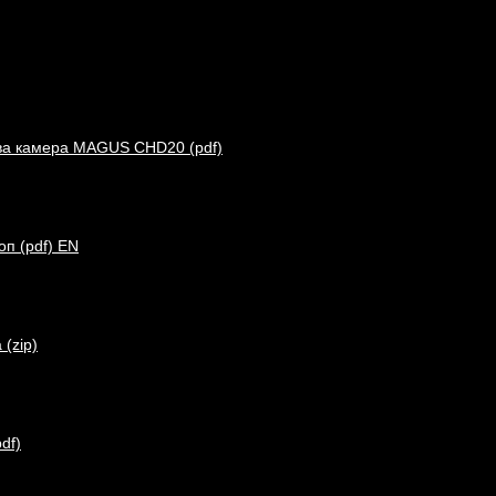
ва камера MAGUS CHD20 (pdf)
п (pdf) EN
(zip)
df)