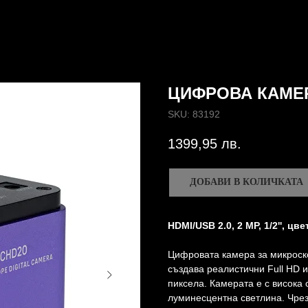
ЦИФРОВА КАМЕ
SKU:
83192
1399,95
лв.
ДОБАВИ В КОЛИЧКАТА
HDMI/USB 2.0, 2 MP, 1/2'', цве
Цифровата камера за микроск
създава реалистични Full HD 
пиксела. Камерата е с висока
луминесцентна светлина. Чрез