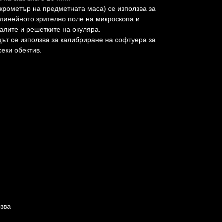
крометър на предметната маса) се използва за
линейното зрително поле на микроскопа и
алите и решетките на окуляра.
ът се използва за калибриране на софтуера за
еки обектив.
лзва