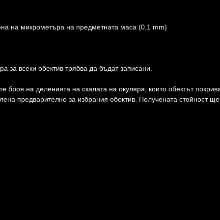
чена на микрометъра на предметната маса (0,1 mm)
ра за всеки обектив трябва да бъдат записани.
те броя на деленията на скалата на окуляра, които обектът покрив
ислена предварително за избрания обектив. Получената стойност щ