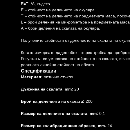
Е=ТL/A, където
E – стойност на делението на окуляра
Т – стойност на делението на предметната маса, посо
L – брой деления на микрометъра на предметната маса
А – брой деления на скалата на окуляра.
Получените стойности от делението на скалата на окуля
Когато измервате даден обект, първо трябва да преброи
Резултатът се умножава по стойността на скалата, изч
реалната линейна стойност на обекта.
Спецификации
Материал:
оптично стъкло
Дължина на скалата, mm:
20
Брой на деленията на скалата:
200
Размер на делението на скалата, mm:
0,1
Размер на калибрационния образец, mm:
24