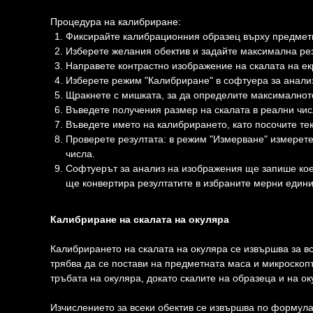
Процедура на калибриране:
Фиксирайте калибрационния образец върху предмет
Изберете желания обектив и задайте максимална ре
Направете контрастно изображение на скалата на е
Изберете режим "Калибриране" в софтуера за анали
Щракнете с мишката, за да определите максималнот
Въведете получения размер на скалата в реални чис
Въведете името на калибрирането, като посочите те
Проверете резултата: в режим "Измерване" измерете
числа.
Софтуерът за анализ на изображения ще запише кое
ще конвертира резултатите в избраните мерни едини
Калибриране на скалата на окуляра
Калибрирането на скалата на окуляра се извършва за в
трябва да се постави на предметната маса и микроскопъ
тръбата на окуляра, докато скалите на образеца и на о
Изчислението за всеки обектив се извършва по формула