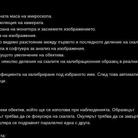
ната маса на микроскопа.
золюция на камерата.
крана на монитора и заснемете изображението.
з на изображения.
о видимо разстояние между първото и последното деление на скал
ла в софтуера за анализ на изображения.
кущото увеличение на обектива.
 няколко деления на скалите на калибрационния образец в реални
фициента на калибриране под избраното име. След това автомат
ци.
секи обектив, който ще се използва при наблюденията. Образецът
т трябва да се фокусира на скалата. Окулярът трябва да се завърт
куляра се подравнят паралелно една с друга.
та: