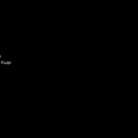
а.
е бъде