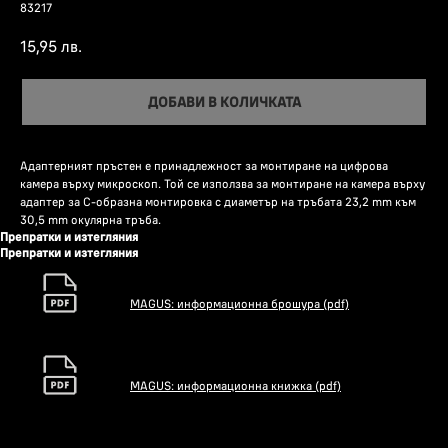
83217
15,95
лв.
ДОБАВИ В КОЛИЧКАТА
Адаптерният пръстен е принадлежност за монтиране на цифрова
камера върху микроскоп. Той се използва за монтиране на камера върху
адаптер за C-образна монтировка с диаметър на тръбата 23,2 mm към
30,5 mm окулярна тръба.
Препратки и изтегляния
Препратки и изтегляния
MAGUS: информационна брошура (pdf)
MAGUS: информационна книжка (pdf)