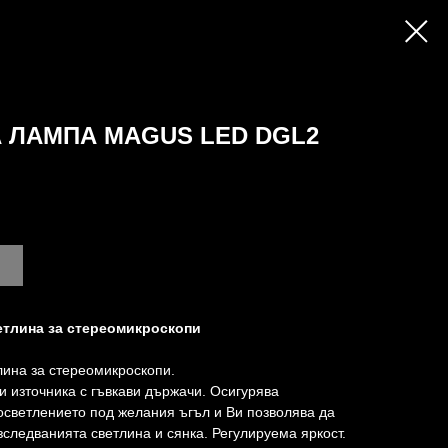
 ЛАМПА MAGUS LED DGL2
етлина за стереомикроскопи
лина за стереомикроскопи.
и източника с гъвкави държачи. Осигурява
осветлението под желания ъгъл и Ви позволява да
зследванията светлина и сянка. Регулируема яркост.