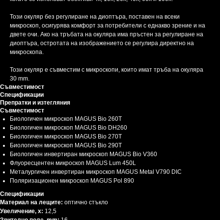
Този окуляр без регулиране на диоптъра, поставен на всеки
микроскоп, осигурява комфорт за потребители с еднакво зрение и на
двете очи. Ако на тръбата на окуляра има пръстен за регулиране на
диоптъра, остротата на изображението се регулира директно на
микроскопа.
Този окуляр е съвместим с микроскопи, които имат тръба на окуляра
30 mm.
Съвместимост
Спецификации
Препратки и изтегляния
Съвместимост
Биологичен микроскоп MAGUS Bio 260T
Биологичен микроскоп MAGUS Bio DH260
Биологичен микроскоп MAGUS Bio 270T
Биологичен микроскоп MAGUS Bio 290T
Биологичен инвертиран микроскоп MAGUS Bio V360
Флуоресцентен микроскоп MAGUS Lum 450L
Металургичен инвертиран микроскоп MAGUS Metal V790 DIC
Поляризационен микроскоп MAGUS Pol 890
Спецификации
Материал на лещите:
оптично стъкло
Увеличение, x:
12,5