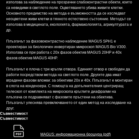
използва за наблюдение на прозрачни слабоконтрастни обекти, които
са невидими в светлото поле. Оцветяването убива живите клетки.
Основното предимство на метода е възможността да се изследват
неоцветени живи клетки в тяхното естествено състояние. Методът се
използва в медицината, екологията, фармакологията, агрикултурата и
др.
Плъзгачът за фазовоконтрастно наблюдение MAGUS SPH1 е
проектиран за биологичен инвертиран микроскоп MAGUS Bio V300.
Използва се при работа с 20x фазов обектив MAGUS 20HP и 40x
фазов обектив MAGUS 40HP.
Плъзгачът е плоча с три кръгли отвора. Единият отвор е свободен да
работи посредством метода на светлото поле. Другите два имат
вградени фазови вложки: за обективи 20x и 40x. Плъзгачът е монтиран
в слота на кондензера. С помощта на допълнителния центриращ
телескоп от комплекта на микроскопа кръглите диафрагми на
плъзгача се подравняват с фазовите пръстени на обектива.
Плъзгачът улеснява превключването от един метод на изследване на
друг.
Съвместимост
Съвместимост
MAGUS: информационна брошура (pdf)