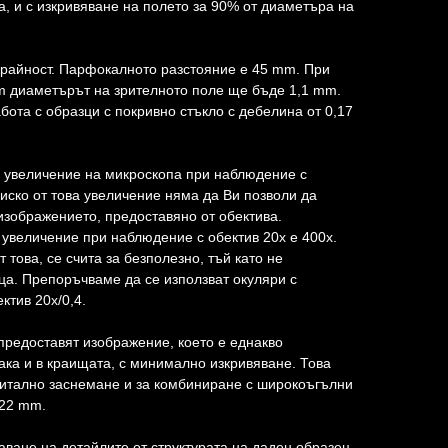
а, и с изкривяване на полето за 90% от диаметъра на
крайност. Парфокалното разстояние е 45 mm. При
m диаметърът на зрителното поле ще бъде 1,1 mm.
бота с образци с покривно стъкло с дебелина от 0,17
о увеличение на микроскопа при наблюдение с
ниско от това увеличение няма да Ви позволи да
 изображението, предоставяно от обектива.
 увеличение при наблюдение с обектив 20x е 400x.
 това, се счита за безполезно, тъй като не
ца. Препоръчваме да се използват окуляри с
ктив 20x/0,4.
редоставят изображение, което е еднакво
така и в краищата, с минимално изкривяване. Това
гитално заснемане и за комбиниране с широкоъгълни
 22 mm.
аване на детайлите от структурата на даден образец