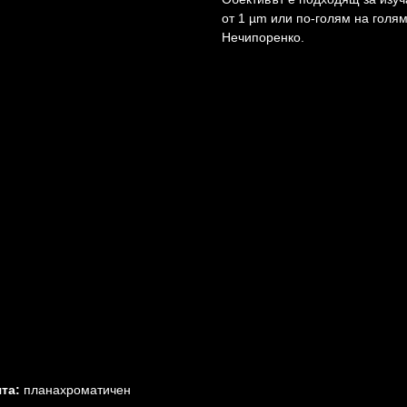
от 1 µm или по-голям на голям
Нечипоренко.
ята:
планахроматичен