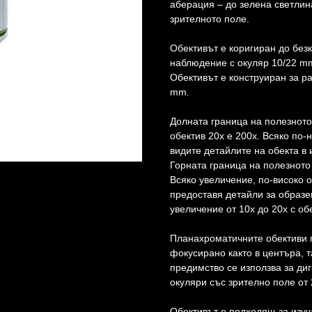
аберация – до зелена светлин
зрителното поле.
Обективът е коригиран до без
наблюдение с окуляр 10/22 m
Обективът е конструиран за ра
mm.
Долната граница на полезнот
обектив 20x е 200x. Всяко по-
видите детайлите на обекта в
Горната граница на полезното
Всяко увеличение, по-високо от
предоставя детайли за образе
увеличение от 10x до 20x с обе
Планахроматичните обективи п
фокусирано както в центъра, 
предимство се използва за ди
окуляри със зрително поле от
Обективът е подходящ за изуч