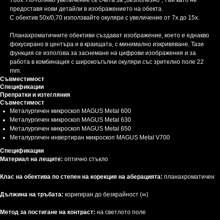
700x. По-голямо увеличение се счита за „безполезно“, тъй като не
предоставя нови детайли в изображението на обекта.
С обектив 50x/0,70 използвайте окуляри с увеличение от 7x до 15x.
Планахроматичните обективи създават изображение, което е еднакво
фокусирано в центъра и в краищата, с минимално изкривяване. Тази
функция се използва за заснемане на цифрови изображения и за
работа в комбинация с широкоъгълни окуляри със зрително поле 22
mm.
Съвместимост
Спецификации
Препратки и изтегляния
Съвместимост
Металургичен микроскоп MAGUS Metal 600
Металургичен микроскоп MAGUS Metal 630
Металургичен микроскоп MAGUS Metal 650
Металургичен инвертиран микроскоп MAGUS Metal V700
Спецификации
Материал на лещите:
оптично стъкло
Клас на обектива по степен на корекция на аберацията:
планахроматичен
Дължина на тръбата:
коригиран до безкрайност (∞)
Метод за постигане на контраст:
на светлото поле