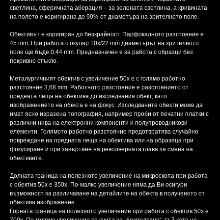
светлина, сферичната аберация – за зелената светлина, а кривината
на полето е коригирана до 90% от диаметъра на зрителното поле.
Обективът е коригиран до безкрайност. Парфокалното разстояние е
45 mm. При работа с окуляр 10x/22 mm диаметърът на зрителното
поле ще бъде 0,44 mm. Предназначен е за работа с образци без
покривно стъкло.
Металургичният обектив с увеличение 50x е с голямо работно
разстояние 3,68 mm. Работното разстояние е разстоянието от
предната леща на обектива до изследвания обект, като
изображението на обекта е на фокус. Изследваните обекти може да
имат ясно изразена топография, например проби от печатни платки с
различни нива на електронни компоненти и полупроводникови
елементи. Голямото работно разстояние предотвратява случайно
повреждане на предната леща на обектива или на образеца при
фокусиране и при завъртане на револверната глава за смяна на
обективите.
Долната граница на полезното увеличение на микроскопа при работа
с обектив 50х е 350x. По-малко увеличение няма да Ви осигури
възможност за различаване на детайлите на обекта в полученото от
обектива изображение.
Горната граница на полезното увеличение при работа с обектив 50х е