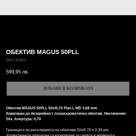
ОБЕКТИВ MAGUS 50PLL
SKU:
83463
599,95
лв.
ДОБАВИ В КОЛИЧКАТА
Обектив MAGUS 50PLL 50х/0,70 Plan L WD 3,68 mm
Коригиран до безкрайност планахроматичен обектив. Увеличение:
50x. Апертура: 0,70
Границата на резолюцията на обектива 50х/0,70 е 0,39 µm.
Хроматичните аберации са коригирани за синята и червената