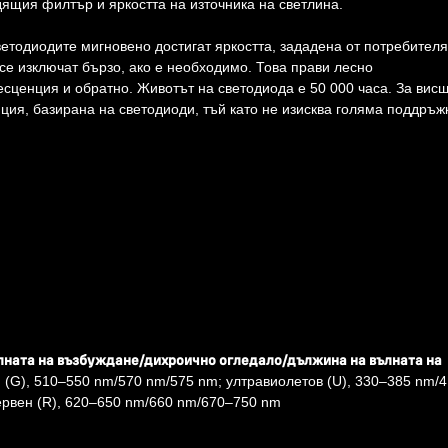
дящия филтър и яркостта на източника на светлина.
етодиодите мигновено достигат яркостта, зададена от потребителя
се изключат бързо, ако е необходимо. Това прави лесно
сценция и обратно. Животът на светодиода е 50 000 часа. За вис
ия, базирана на светодиоди, тъй като не изисква голяма поддръжк
лната на възбуждане/дихроично огледало/дължина на вълната на
 (G), 510–550 nm/570 nm/575 nm; ултравиолетов (U), 330–385 nm/
ервен (R), 620–650 nm/660 nm/670–750 nm