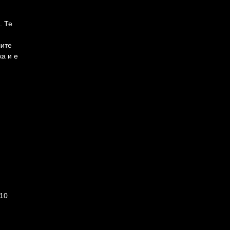
. Те
шите
а и е
410