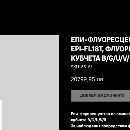
ЕПИ-ФЛУОРЕСЦЕ
EPI-FL18T, ФЛУ
КУБЧЕТА B/G/U/V/
SKU:
85161
20799,95
лв.
ДОБАВИ В КОЛИЧКАТА
Епи-флуоресцентен илюминат
кубчета B/G/U/V/R
За наблюдения посредством 