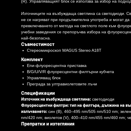
(R). Управляващият блок се използва за избор на подхо
Източниците на възбуждаща светлина са светодиоди. Св
не се нагряват при продължителна употреба и могат да 
превключването от метода на светлото поле към флуоре
учебни заведения се препоръчва избора на флуоресценц
най-безопасна.
Съвместимост
Стереомикроскоп MAGUS Stereo A18T
Комплект
Епи-флуоресцентна приставка
B/G/U/V/R флуоресцентни филтърни кубчета
Управляващ блок
Преграда за ултравиолетовите лъчи
Спецификации
Източник на възбуждаща светлина:
светодиоди
Флуоресцентни филтри: тип на филтъра, дължина на въ
излъчването:
син (B), 460–495 nm/505 nm/510 nm; зелен
nm/420 nm; виолетов (V), 400–410 nm/455 nm/460 nm; ч
Препратки и изтегляния