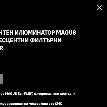
НТЕН ИЛЮМИНАТОР MAGUS
ОРЕСЦЕНТНИ ФИЛТЪРНИ
R
ор MAGUS Epi-FL18T, флуоресцентни филтърни
флуоресценция на микроскопи със CMO