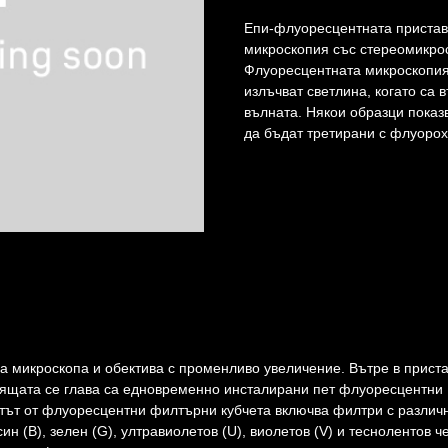
Епи-флуоресцентната приставк
микроскопия със стереомикро
Флуоресцентната микроскопия 
излъчват светлина, когато са
вълната. Някои образци показ
да бъдат третирани с флуоро
на микроскопа и обектива с променливо увеличение. Вътре в прист
тящата се глава са едновременно инсталирани пет флуоресцентни
ктът от флуоресцентни филтърни кубчета включва филтри с различ
 (B), зелен (G), ултравиолетов (U), виолетов (V) и теснолентов ч