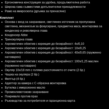
Ергономична конструкция за удобна, продължителна работа
Широка гама съвместими допълнителни принадлежности
Рамо на микроскопа (дръжка за пренасяне)
Комплект
Основа с вход за захранване, светлинен източник за пропускана
светлина, механизъм за фокусиране, предметна маса, монтировка за
кондензер и револверна глава
Кондензер Abbe
Тринокулярна глава
Ахроматичен обектив с корекция до безкрайност: 4x/0,10
Ахроматичен обектив с корекция до безкрайност: 10x/0,25
Ахроматичен обектив с корекция до безкрайност: 40x/0,65 (пружинно
натоварен)
Ахроматичен обектив с корекция до безкрайност: 100x/1,25 маслен
(пружинно натоварен)
Окуляр 10x/18 mm с голямо разстоянието от очите (2 бр.)
Чашка на окуляра (2 бр.)
Филтър (4 бр.)
Адаптер за камера с С-образна монтировка
Бутилка с имерсионно масло
Променливотоково захранване
Покривало против прах
Ръководство за потребителя и гаранционна карта