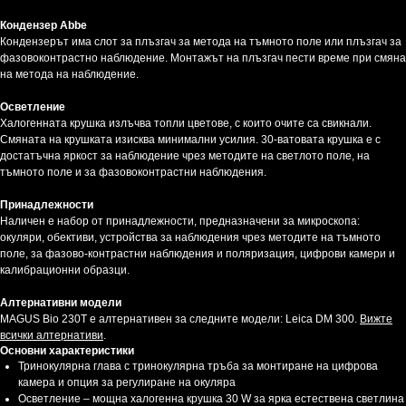
Кондензер Abbe
Кондензерът има слот за плъзгач за метода на тъмното поле или плъзгач за
фазовоконтрастно наблюдение. Монтажът на плъзгач пести време при смяна
на метода на наблюдение.
Осветление
Халогенната крушка излъчва топли цветове, с които очите са свикнали.
Смяната на крушката изисква минимални усилия. 30-ватовата крушка е с
достатъчна яркост за наблюдение чрез методите на светлото поле, на
тъмното поле и за фазовоконтрастни наблюдения.
Принадлежности
Наличен е набор от принадлежности, предназначени за микроскопа:
окуляри, обективи, устройства за наблюдения чрез методите на тъмното
поле, за фазово-контрастни наблюдения и поляризация, цифрови камери и
калибрационни образци.
Алтернативни модели
MAGUS Bio 230T е алтернативен за следните модели: Leica DM 300.
Вижте
всички алтернативи
.
Основни характеристики
Тринокулярна глава с тринокулярна тръба за монтиране на цифрова
камера и опция за регулиране на окуляра
Осветление – мощна халогенна крушка 30 W за ярка естествена светлина