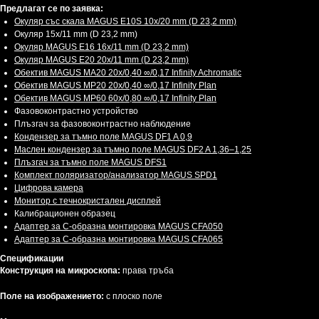
Предлагат се по заявка:
Окуляр със скала MAGUS E10S 10х/20 mm (D 23,2 mm)
Окуляр 15х/11 mm (D 23,2 mm)
Окуляр MAGUS E16 16х/11 mm (D 23,2 mm)
Окуляр MAGUS E20 20х/11 mm (D 23,2 mm)
Обектив MAGUS MA20 20х/0,40 ∞/0,17 Infinity Achromatic
Обектив MAGUS MP20 20х/0,40 ∞/0,17 Infinity Plan
Обектив MAGUS MP60 60х/0,80 ∞/0,17 Infinity Plan
Фазовоконтрастно устройство
Плъзгач за фазовоконтрастно наблюдение
Кондензер за тъмно поле MAGUS DF1 A 0,9
Маслен кондензер за тъмно поле MAGUS DF2 A 1,36–1,25
Плъзгач за тъмно поле MAGUS DFS1
Комплект поляризатор/анализатор MAGUS SPD1
Цифрова камера
Монитор с течнокристален дисплей
Калибрационен образец
Адаптер за C-образна монтировка MAGUS CFA050
Адаптер за C-образна монтировка MAGUS CFA065
Спецификации
Конструкция на микроскопа:
права тръба
Поле на изображението:
с плоско поле