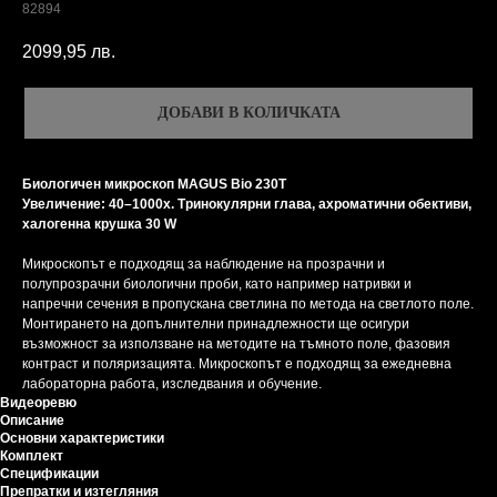
82894
2099,95
лв.
ДОБАВИ В КОЛИЧКАТА
Биологичен микроскоп MAGUS Bio 230T
Увеличение: 40–1000x. Тринокулярни глава, ахроматични обективи,
халогенна крушка 30 W
Микроскопът е подходящ за наблюдение на прозрачни и
полупрозрачни биологични проби, като например натривки и
напречни сечения в пропускана светлина по метода на светлото поле.
Монтирането на допълнителни принадлежности ще осигури
възможност за използване на методите на тъмното поле, фазовия
контраст и поляризацията. Микроскопът е подходящ за ежедневна
лабораторна работа, изследвания и обучение.
Видеоревю
Описание
Основни характеристики
Комплект
Спецификации
Препратки и изтегляния