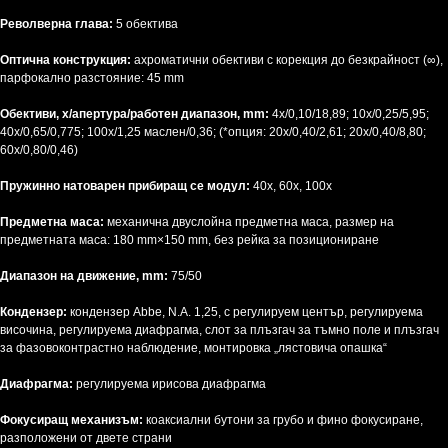
Револверна глава:
5 обектива
Оптична конструкция:
ахроматични обективи с корекция до безкрайност (∞),
парфокално разстояние: 45 mm
Обективи, x/апертура/работен диапазон, mm:
4x/0,10/18,89; 10x/0,25/5,95;
40x/0,65/0,775; 100x/1,25 маслен/0,36; (*опция: 20х/0,40/2,61; 20x/0,40/8,80;
60x/0,80/0,46)
Пружинно натоварен прибиращ се модул:
40x, 60x, 100x
Предметна маса:
механична двуслойна предметна маса, размер на
предметната маса: 180 mm×150 mm, без рейка за позициониране
Диапазон на движение, mm:
75/50
Кондензер:
кондензер Abbe, N.A. 1,25, с регулируем център, регулируема
височина, регулируема диафрагма, слот за плъзгач за тъмно поле и плъзгач
за фазовоконтрастно наблюдение, монтировка „лястовича опашка“
Диафрагма:
регулируема ирисова диафрагма
Фокусиращ механизъм:
коаксиални бутони за грубо и фино фокусиране,
разположени от двете страни