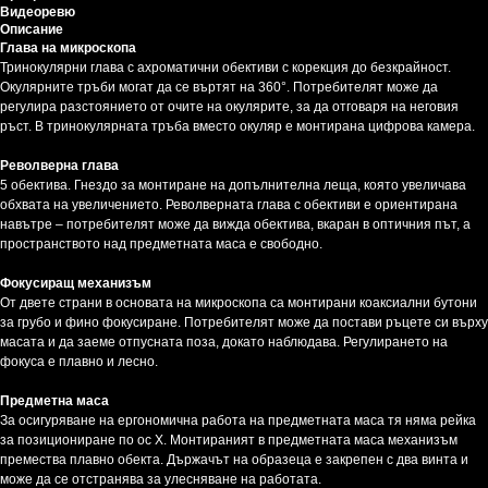
Видеоревю
Описание
Глава на микроскопа
Тринокулярни глава с ахроматични обективи с корекция до безкрайност.
Окулярните тръби могат да се въртят на 360°. Потребителят може да
регулира разстоянието от очите на окулярите, за да отговаря на неговия
ръст. В тринокулярната тръба вместо окуляр е монтирана цифрова камера.
Револверна глава
5 обектива. Гнездо за монтиране на допълнителна леща, която увеличава
обхвата на увеличението. Револверната глава с обективи е ориентирана
навътре – потребителят може да вижда обектива, вкаран в оптичния път, а
пространството над предметната маса е свободно.
Фокусиращ механизъм
От двете страни в основата на микроскопа са монтирани коаксиални бутони
за грубо и фино фокусиране. Потребителят може да постави ръцете си върху
масата и да заеме отпусната поза, докато наблюдава. Регулирането на
фокуса е плавно и лесно.
Предметна маса
За осигуряване на ергономична работа на предметната маса тя няма рейка
за позициониране по ос Х. Монтираният в предметната маса механизъм
премества плавно обекта. Държачът на образеца е закрепен с два винта и
може да се отстранява за улесняване на работата.