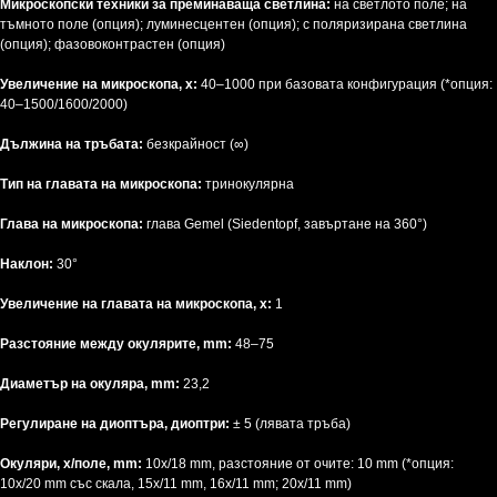
Микроскопски техники за преминаваща светлина:
на светлото поле; на
тъмното поле (опция); луминесцентен (опция); с поляризирана светлина
(опция); фазовоконтрастен (опция)
Увеличение на микроскопа, х:
40–1000 при базовата конфигурация (*опция:
40–1500/1600/2000)
Дължина на тръбата:
безкрайност (∞)
Тип на главата на микроскопа:
тринокулярна
Глава на микроскопа:
глава Gemel (Siedentopf, завъртане на 360°)
Наклон:
30°
Увеличение на главата на микроскопа, x:
1
Разстояние между окулярите, mm:
48–75
Диаметър на окуляра, mm:
23,2
Регулиране на диоптъра, диоптри:
± 5 (лявата тръба)
Окуляри, x/поле, mm:
10х/18 mm, разстояние от очите: 10 mm (*опция:
10х/20 mm със скала, 15x/11 mm, 16x/11 mm; 20x/11 mm)