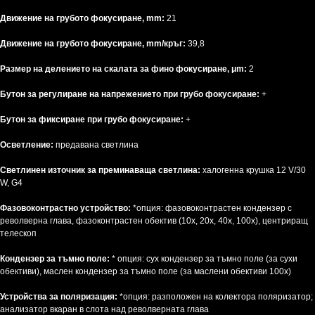
Движение на грубото фокусиране, mm:
21
Движение на грубото фокусиране, mm/кръг:
39,8
Размер на делението на скалата за фино фокусиране, μm:
2
Бутон за регулиране на напрежението при грубо фокусиране:
+
Бутон за фиксиране при грубо фокусиране:
+
Осветление:
предавана светлина
Светлинен източник за преминаваща светлина:
халогенна крушка 12 V/30
W, G4
Фазовоконтрастно устройство:
*опция: фазовоконтрастен кондензер с
револверна глава, фазоконтрастен обектив (10x, 20x, 40x, 100x), центриращ
телескоп
Кондензер за тъмно поле:
* опция: сух кондензер за тъмно поле (за сухи
обективи), маслен кондензер за тъмно поле (за маслени обективи 100x)
Устройства за поляризация:
*опция: разположен на колектора поляризатор;
анализатор вкаран в слота над револверната глава