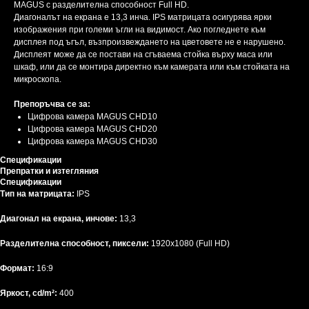
MAGUS с разделителна способност Full HD.
Диагоналът на екрана е 13,3 инча. IPS матрицата осигурява ярки
изображения при големи ъгли на видимост. Ако погледнете към
дисплея под ъгъл, възпроизвеждането на цветовете не е нарушено.
Дисплеят може да се постави на сгъваема стойка върху маса или
шкаф, или да се монтира директно към камерата или към стойката на
микроскопа.
Препоръчва се за:
Цифрова камера MAGUS CHD10
Цифрова камера MAGUS CHD20
Цифрова камера MAGUS CHD30
Спецификации
Препратки и изтегляния
Спецификации
Тип на матрицата:
IPS
Диагонал на екрана, инчове:
13,3
Разделителна способност, пиксели:
1920x1080 (Full HD)
Формат:
16:9
Яркост, cd/m²:
400