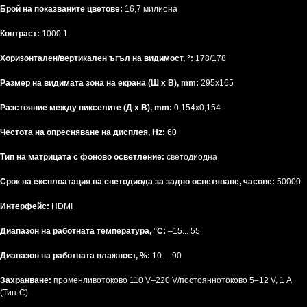
Брой на показваните цветове:
16,7 милиона
Контраст:
1000:1
Хоризонтален/вертикален ъгъл на видимост, °:
178/178
Размер на видимата зона на екрана (Ш x В), mm:
295x165
Разстояние между пикселите (Д x В), mm:
0,154x0,154
Честота на опресняване на дисплея, Hz:
60
Тип на матрицата с фоново осветление:
светодиодна
Срок на експлоатация на светодиода за задно осветяване, часове:
50000
Интерфейс:
HDMI
Диапазон на работната температура, °C:
–15... 55
Диапазон на работната влажност, %:
10… 90
Захранване:
променливотоково 110 V–220 V/постояннотоково 5–12 V, 1 A
(Тип-C)