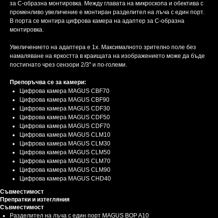
за С-образна монтировка. Между главата на микроскопа и обектива с
променливо увеличение е монтиран разделител на лъча с един порт.
В порта се монтира цифрова камера на адаптер за С-образна
монтировка.
Увеличението на адаптера е 1x. Максималното зрително поле без
намаляване на яркостта в краищата на изображението може да бъде
постигнато чрез сензори 2/3" и по-големи.
Препоръчва се за камери:
Цифрова камера MAGUS CBF70
Цифрова камера MAGUS CBF90
Цифрова камера MAGUS CDF30
Цифрова камера MAGUS CDF50
Цифрова камера MAGUS CDF70
Цифрова камера MAGUS CLM10
Цифрова камера MAGUS CLM30
Цифрова камера MAGUS CLM50
Цифрова камера MAGUS CLM70
Цифрова камера MAGUS CLM90
Цифрова камера MAGUS CHD40
Съвместимост
Препратки и изтегляния
Съвместимост
Разделител на лъча с един порт MAGUS BOP A10