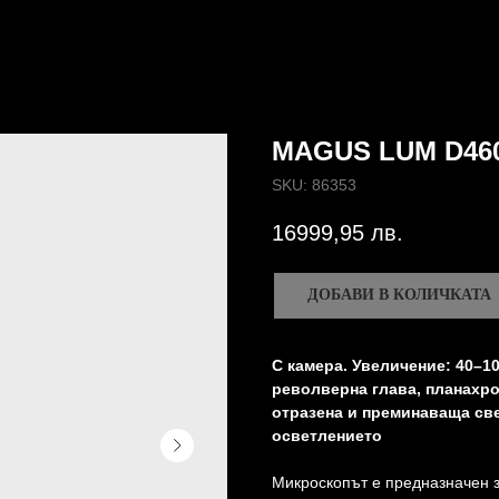
MAGUS LUM D46
SKU:
86353
16999,95
лв.
ДОБАВИ В КОЛИЧКАТА
С камера. Увеличение: 40–1
револверна глава, планахр
отразена и преминаваща све
осветлението
Микроскопът е предназначен з