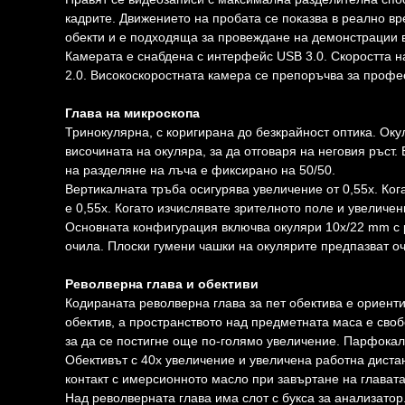
кадрите. Движението на пробата се показва в реално в
обекти и е подходяща за провеждане на демонстрации в
Камерата е снабдена с интерфейс USB 3.0. Скоростта на
2.0. Високоскоростната камера се препоръчва за профе
Глава на микроскопа
Тринокулярна, с коригирана до безкрайност оптика. Оку
височината на окуляра, за да отговаря на неговия ръс
на разделяне на лъча е фиксирано на 50/50.
Вертикалната тръба осигурява увеличение от 0,55x. Ког
е 0,55x. Когато изчислявате зрителното поле и увеличен
Основната конфигурация включва окуляри 10x/22 mm с р
очила. Плоски гумени чашки на окулярите предпазват о
Револверна глава и обективи
Кодираната револверна глава за пет обектива е ориент
обектив, а пространството над предметната маса е сво
за да се постигне още по-голямо увеличение. Парфокал
Обективът с 40x увеличение и увеличена работна дист
контакт с имерсионното масло при завъртане на главата
Над револверната глава има слот с букса за анализатор