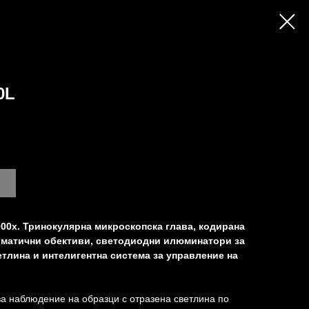
0L
000x. Тринокулярна микроскопска глава, кодирана
оматични обективи, светодиодни илюминатори за
тлина и интелигентна система за управление на
а наблюдение на образци с отразена светлина по