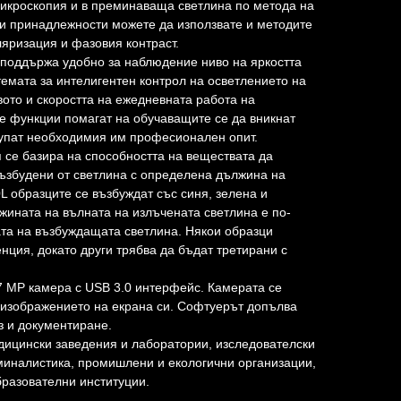
икроскопия и в преминаваща светлина по метода на
и принадлежности можете да използвате и методите
ляризация и фазовия контраст.
 поддържа удобно за наблюдение ниво на яркостта
темата за интелигентен контрол на осветлението на
ото и скоростта на ежедневната работа на
е функции помагат на обучаващите се да вникнат
рупат необходимия им професионален опит.
се базира на способността на веществата да
 възбудени от светлина с определена дължина на
 образците се възбуждат със синя, зелена и
жината на вълната на излъчената светлина е по-
та на възбуждащата светлина. Някои образци
нция, докато други трябва да бъдат третирани с
7 MP камера с USB 3.0 интерфейс. Камерата се
 изображението на екрана си. Софтуерът допълва
з и документиране.
дицински заведения и лаборатории, изследователски
миналистика, промишлени и екологични организации,
разователни институции.