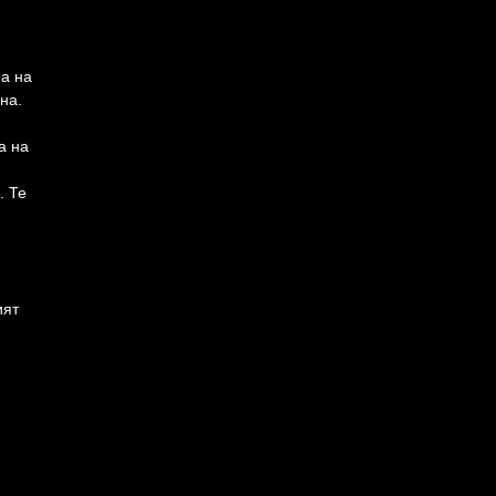
а на
на.
а на
. Те
ият