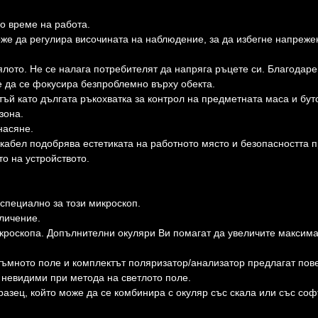
 време на работа.
оже да регулира височината на наблюдение, за да избегне напреже
ялото. Не се налага потребителят да напряга ръцете си. Благодар
 да се фокусира безпроблемно върху обекта.
ъй като дългата ръкохватка за контрол на предметната маса и бут
зона.
насяне.
кабел подобрява естетиката на работното място и безопасността 
о на устройството.
специално за този микроскоп.
личение.
кроскопа. Допълнителни окуляри Ви помагат да увеличите максим
 тъмното поле и комплектът поляризатор/анализатор предлагат пов
а невидими при метода на светлото поле.
разец, който може да се комбинира с окуляр със скала или със со