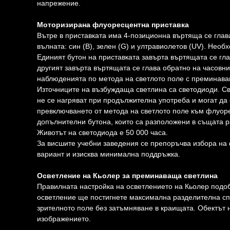
напрежение.
Моторизирана флуоресцентна приставка
Вътре в приставката има 4-позиционна въртяща се гла
вълната: син (В), зелен (G) и ултравиолетов (UV). Нео
Единият бутон на приставката завърта въртящата се гл
другият завърта въртящата се глава обратно на часовни
наблюденията по метода на светлото поле с преминава
Източниците на възбуждаща светлина са светодиоди. Св
не се нагряват при продължителна употреба и могат да 
превключването от метода на светлото поле към флуоре
допълнителни бутона, които са разположени в същата р
Животът на светодиода е 50 000 часа.
За висшите учебни заведения се препоръчва избора на 
вариант и изисква минимална поддръжка.
Осветление на Кьолер за преминаваща светлина
Правилната настройка на осветлението на Кьолер подоб
осветление ще постигнете максимална разделителна спо
зрителното поле без затъмняване в краищата. Обектът 
изображението.