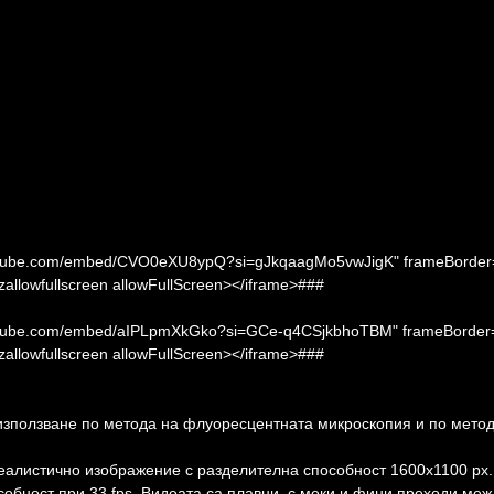
.youtube.com/embed/CVO0eXU8ypQ?si=gJkqaagMo5vwJigK" frameBorder
ozallowfullscreen allowFullScreen></iframe>###
.youtube.com/embed/aIPLpmXkGko?si=GCe-q4CSjkbhoTBM" frameBorder
ozallowfullscreen allowFullScreen></iframe>###
ползване по метода на флуоресцентната микроскопия и по метод
еалистично изображение с разделителна способност 1600x1100 px.
обност при 33 fps. Видеата са плавни, с меки и фини преходи меж