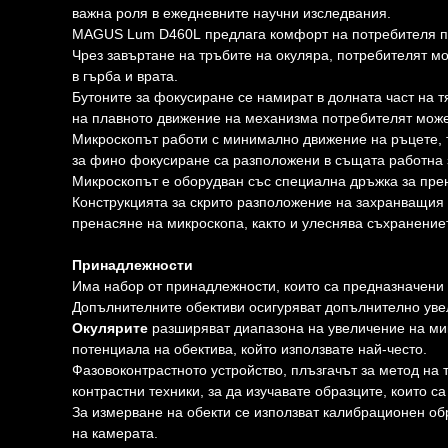
важна роля в ежедневните научни изследвания.
MAGUS Lum D460L предлага комфорт на потребителя по
Чрез завъртане на тръбите на окуляра, потребителят м
в гърба и врата.
Бутоните за фокусиране се намират в долната част на т
на плавното движение на механизма потребителят може
Микроскопът работи с минимално движение на ръцете, т
за фино фокусиране са разположени в същата работна 
Микроскопът е оборудван със специална дръжка за пре
Конструкцията за скрито разположение на захранващия 
пренасяне на микроскопа, както и улеснява съхранениет
Принадлежности
Има набор от принадлежности, които са предназначени 
Допълнителните обективи осигуряват допълнително уве
Окулярите
разширяват диапазона на увеличение на ми
потенциала на обектива, който използвате най-често.
Фазовоконтрастното устройство, плъзгачът за метод на
контрастни техники, за да изучавате образците, които с
За измерване на обекти се използват калибрационен об
на камерата.