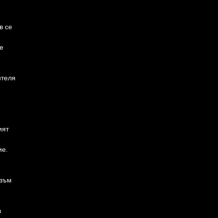
в се
е
ителя
ият
ие.
изъм
з