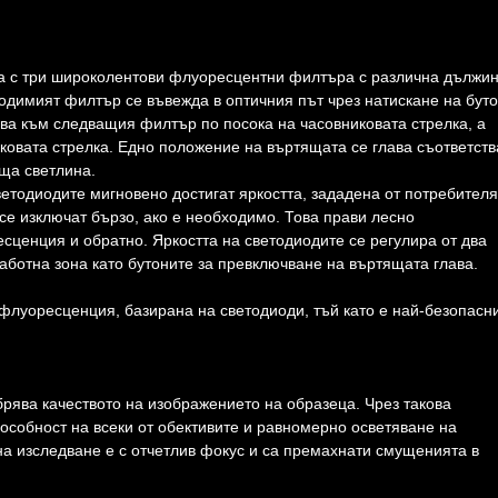
ва с три широколентови флуоресцентни филтъра с различна дължин
бходимият филтър се въвежда в оптичния път чрез натискане на буто
ава към следващия филтър по посока на часовниковата стрелка, а
ковата стрелка. Едно положение на въртящата се глава съответств
ща светлина.
етодиодите мигновено достигат яркостта, зададена от потребителя
се изключат бързо, ако е необходимо. Това прави лесно
сценция и обратно. Яркостта на светодиодите се регулира от два
аботна зона като бутоните за превключване на въртящата глава.
флуоресценция, базирана на светодиоди, тъй като е най-безопасн
рява качеството на изображението на образеца. Чрез такова
собност на всеки от обективите и равномерно осветяване на
на изследване е с отчетлив фокус и са премахнати смущенията в