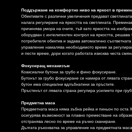
Поддържане на комфортно ниво на яркост в премин
Обективите с различни увеличения предават светлината 
налага регулиране на яркостта на светлината. Преминав
причинява умора на очите, тъй като яркостта на изобр
оборудван с интелигентен контрол на яркостта, решава 
потребителя обектив и задава автоматично съответната
управление намалява необходимото време за регулира
и пести време, дори когато работата изисква честа смян
Фокусиращ механизъм
Коаксиални бутони за грубо и фино фокусиране.
Бутонът за грубо фокусиране се намира от лявата стран
бутон има специални вдлъбнатини за пръстите.
Пръстенът от лявата страна регулира усилието при гру
Предметна маса
Предметната маса няма зъбна рейка и пиньон по оста 
осигурява възможност за плавно преместване на образе
отстранява лесно по време на ръчно сканиране.
Дългата ръкохватка за управление на предметната маса