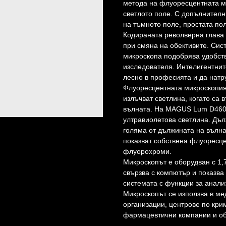
метода на флуоресцентната м
светлото поле. С допълнителн
на тъмното поле, простата по
Кодираната револверна глава
при смяна на обективите. Сис
микроскопа подобрява удобств
изследователя. Интелигентнит
лесно в професията и да нат
Флуоресцентната микроскопия 
излъчват светлина, когато са
вълната. На MAGUS Lum D460L
ултравиолетова светлина. Дъл
голяма от дължината на вълна
показват собствена флуоресце
флуорохроми.
Микроскопът е оборудван с 1,
свързва с компютър и показва
системата с функции за анали
Микроскопът се използва в ме
организации, центрове по кри
фармацевтични компании и об