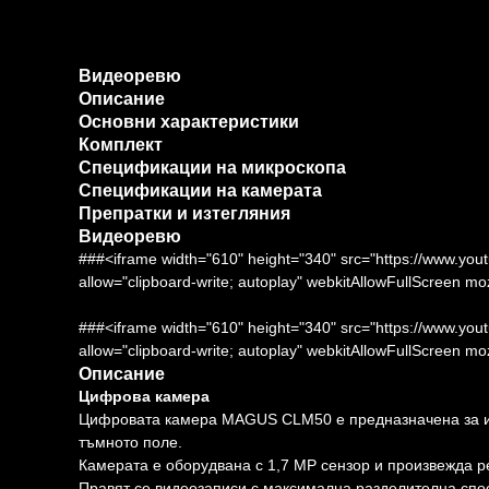
Видеоревю
Описание
Основни характеристики
Комплект
Спецификации на микроскопа
Спецификации на камерата
Препратки и изтегляния
Видеоревю
###<iframe width="610" height="340" src="https://www
allow="clipboard-write; autoplay" webkitAllowFullScreen m
###<iframe width="610" height="340" src="https://www
allow="clipboard-write; autoplay" webkitAllowFullScreen m
Описание
Цифрова камера
Цифровата камера MAGUS CLM50 е предназначена за из
тъмното поле.
Камерата е оборудвана с 1,7 MP сензор и произвежда р
Правят се видеозаписи с максимална разделителна спос