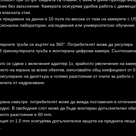
реме без закъснение. Камерата осигурява удобна работа с движещи
 класната стая.
 предаване на данни е 10 пъти по-висока от тази на камерите с U
сионални лаборатории, изследвания или университетско обучение.
лярните тръби се въртят на 360°. Потребителят може да регулира
т. В тринокулярната тръба е монтирана цифрова камера. Съотношен
ато се сдвои с включения адаптер 1x, крайното увеличение на каме
ието на екрана за всеки обектив, използвайте общ коефициент от 0
егулиране на диоптъра и голямо разстояние от очите за работа с
чилата от надраскване.
ирана навътре: потребителят може да вижда поставения в оптичния
бодно. В свободния слот може да бъде монтиран допълнителен обе
ното разстояние е 60 mm.
анция от 1,5 mm осигурява допълнителна защита на предната леща
.
.