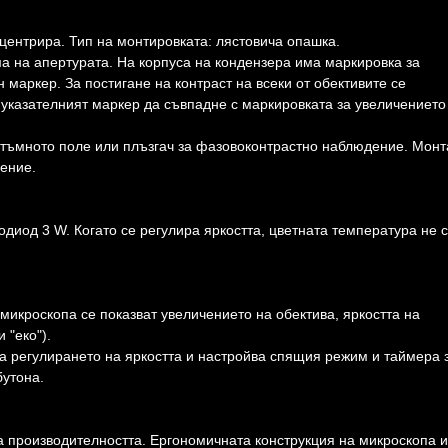
центрира. Тип на монтировката: лястовича опашка.
а на апертурата. На корпуса на кондензера има маркировка за
 маркер. За постигане на контраст на всеки от обективите се
 указателният маркер да съвпадне с маркировката за увеличението
а тъмното поле или плъзгач за фазовоконтрастно наблюдение. Мон
ение.
иод 3 W. Когато се регулира яркостта, цветната температура не 
микроскопа се показват увеличението на обектива, яркостта на
 "еко").
а регулирането на яркостта и настройва спящия режим и таймера 
бутона.
 производителността. Ергономичната конструкция на микроскопа и