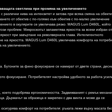
аващата светлина при промяна на увеличението
с различни нива на интензитет и затова при всяка смяна на обекти
ането от обектив с по-голямо към обектив с по-малко увеличение
ажението в окулярите се увеличава рязко. MAGUS Lum D460L, който 
този проблем. Микроскопът запаметява яркостта за всеки избран от
 яркост при завъртане на револверната глава. Интелигентното
не на яркостта. MAGUS Lum D460L увеличава комфорта на потреб
а на увеличението.
а. Бутоните за фино фокусиране се намират от двете страни, десн
бото фокусиране. Потребителят настройва удобното за работа усил
X, което подобрява ергономичността. Задвижваният с ремък механ
ца. Държачът за образеца е закрепен с два винта и може да се
 осигурява комфорт на потребителя: ръката лежи върху масата бе