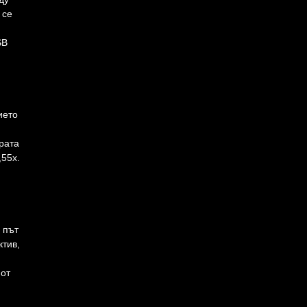
 се
SB
ието
рата
,55x.
 път
ктив,
 от