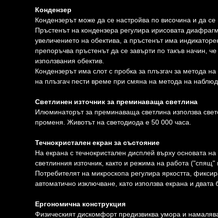
Кондензер
Кондензерът може да се настройва по височина и да се 
Пръстенът на кондензера регулира ирисовата диафрагм
увеличението на обектива, а пръстенът има индикаторен
препоръчва пръстенът да се завърти по такъв начин, че
използвания обектив.
Кондензерът има слот с пробка за плъзгач за метода н
на плъзгач пести време при смяна на метода на наблюд
Светлинен източник за преминаваща светлина
Илюминаторът за преминаваща светлина използва светод
променя. Животът на светодиода е 50 000 часа.
Течнокристален екран за състояние
На екрана с течнокристален дисплей върху основата на 
светлинния източник, както и режима на работа ("спящ" и
Потребителят на микроскопа регулира яркостта, фиксир
автоматично изключване, като използва екрана и двата 
Ергономична конструкция
Физическият дискомфорт предизвиква умора и намалява