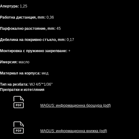
Апертура:
1,25
Работна дистанция, mm:
0,36
Парфокално разстояние, mm:
45
Дебелина на покривно стъкло, mm:
0,17
Монтировка с пружинно закрепване:
+
Имерсия:
масло
Материал на корпуса:
мед
Тип на резбата:
WJ 4/5"*1/36"
Препратки и изтегляния
MAGUS: информационна брошура (pdf)
MAGUS: информационна книжка (pdf)