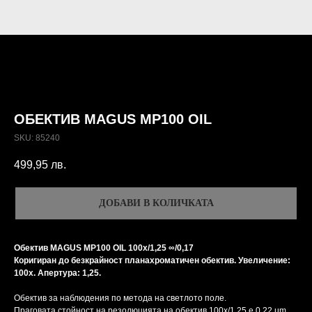
ОБЕКТИВ MAGUS MP100 OIL
SKU:
85240
499,95
лв.
ДОБАВИ В КОЛИЧКАТА
Обектив MAGUS MP100 OIL 100х/1,25 ∞/0,17
Коригиран до безкрайност планахроматичен обектив. Увеличение:
100x. Апертура: 1,25.
Обектив за наблюдения по метода на светлото поле.
Праговата стойност на резолюцията на обектив 100х/1,25 е 0,22 µm.