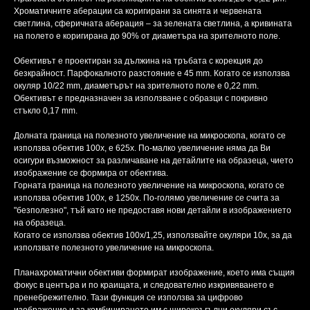
Хроматичните аберации са коригирани за синята и червената
светлина, сферичната аберация – за зелената светлина, а кривината
на полето е коригирана до 90% от диаметъра на зрителното поле.
Обективът е проектиран за дължина на тръбата с корекция до
безкрайност. Парфокалното разстояние е 45 mm. Когато се използва
окуляр 10/22 mm, диаметърът на зрителното поле е 0,22 mm.
Обективът е предназначен за използване с образци с покривно
стъкло 0,17 mm.
Долната граница на полезното увеличение на микроскопа, когато се
използва обектив 100x, е 625x. По-малко увеличение няма да Ви
осигури възможност за различаване на детайлите на образеца, чието
изображение се формира от обектива.
Горната граница на полезното увеличение на микроскопа, когато се
използва обектив 100x, е 1250x. По-голямо увеличение се счита за
"безполезно", тъй като не предоставя нови детайли в изображението
на образеца.
Когато се използва обектив 100x/1,25, използвайте окуляри 10x, за да
използвате полезното увеличение на микроскопа.
Планахроматични обективи формират изображение, което има същия
фокус в центъра и по краищата, и следователно изкривяването е
пренебрежително. Тази функция се използва за цифрово