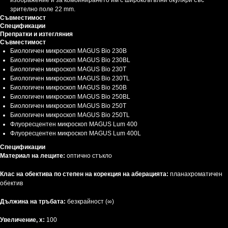
изображение и за комбинирането им с широкоъгълни окуляри със
зрително поле 22 mm.
Съвместимост
Спецификации
Препратки и изтегляния
Съвместимост
Биологичен микроскоп MAGUS Bio 230B
Биологичен микроскоп MAGUS Bio 230BL
Биологичен микроскоп MAGUS Bio 230T
Биологичен микроскоп MAGUS Bio 230TL
Биологичен микроскоп MAGUS Bio 250B
Биологичен микроскоп MAGUS Bio 250BL
Биологичен микроскоп MAGUS Bio 250T
Биологичен микроскоп MAGUS Bio 250TL
Флуоресцентен микроскоп MAGUS Lum 400
Флуоресцентен микроскоп MAGUS Lum 400L
Спецификации
Материал на лещите:
оптично стъкло
Клас на обектива по степен на корекция на аберацията:
планахроматичен
обектив
Дължина на тръбата:
безкрайност (∞)
Увеличение, x:
100