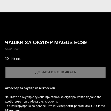
ЧАШКИ ЗА ОКУЛЯР MAGUS ECS9
SKU:
83469
12,95
лв.
ДОБАВИ В КОЛИЧКАТА
Аксесоар за окуляр на микроскоп
Чашката за окуляр е гумена приставка за окуляра, която подобрява
удобството при работа с микроскопа.
Тя е конструирана за добавените към стереомикроскоп MAGUS Stereo
9T окуляри.