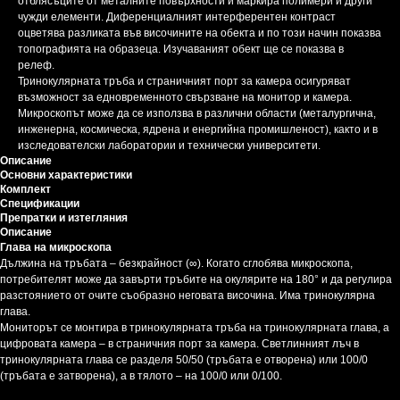
отблясъците от металните повърхности и маркира полимери и други
чужди елементи. Диференциалният интерферентен контраст
оцветява разликата във височините на обекта и по този начин показва
топографията на образеца. Изучаваният обект ще се показва в
релеф.
Тринокулярната тръба и страничният порт за камера осигуряват
възможност за едновременното свързване на монитор и камера.
Микроскопът може да се използва в различни области (металургична,
инженерна, космическа, ядрена и енергийна промишленост), както и в
изследователски лаборатории и технически университети.
Описание
Основни характеристики
Комплект
Спецификации
Препратки и изтегляния
Описание
Глава на микроскопа
Дължина на тръбата – безкрайност (∞). Когато сглобява микроскопа,
потребителят може да завърти тръбите на окулярите на 180° и да регулира
разстоянието от очите съобразно неговата височина. Има тринокулярна
глава.
Мониторът се монтира в тринокулярната тръба на тринокулярната глава, а
цифровата камера – в страничния порт за камера. Светлинният лъч в
тринокулярната глава се разделя 50/50 (тръбата е отворена) или 100/0
(тръбата е затворена), а в тялото – на 100/0 или 0/100.