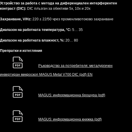
Устройство за работа с метода на диференциален интерферентен
контраст (DIC):
DIC плъзгач за обективи 5x, 10x и 20x
Захранване, V/Hz:
220 ± 22/50 чрез променливотоково захранване
Диапазон на работната температура, °C:
5… 35
Диапазон на работната влажност, %:
20… 80
Препратки и изтегляния
Ръководство за потребителя: металургичен
инвертиран микроскоп MAGUS Metal V700 DIC (pdf) EN
MAGUS: информационна брошура (pdf)
MAGUS: информационна книжка (pdf)