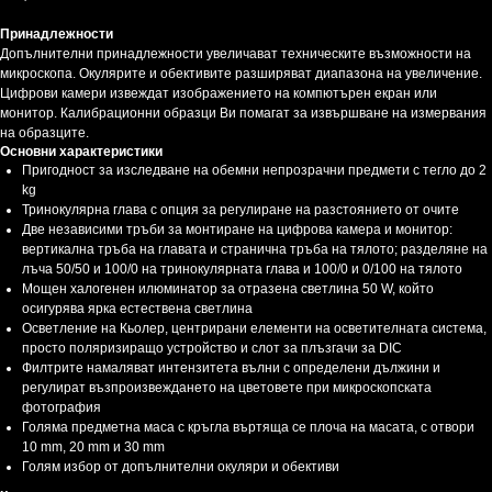
Принадлежности
Допълнителни принадлежности увеличават техническите възможности на
микроскопа. Окулярите и обективите разширяват диапазона на увеличение.
Цифрови камери извеждат изображението на компютърен екран или
монитор. Калибрационни образци Ви помагат за извършване на измервания
на образците.
Основни характеристики
Пригодност за изследване на обемни непрозрачни предмети с тегло до 2
kg
Тринокулярна глава с опция за регулиране на разстоянието от очите
Две независими тръби за монтиране на цифрова камера и монитор:
вертикална тръба на главата и странична тръба на тялото; разделяне на
лъча 50/50 и 100/0 на тринокулярната глава и 100/0 и 0/100 на тялото
Мощен халогенен илюминатор за отразена светлина 50 W, който
осигурява ярка естествена светлина
Осветление на Кьолер, центрирани елементи на осветителната система,
просто поляризиращо устройство и слот за плъзгачи за DIC
Филтрите намаляват интензитета вълни с определени дължини и
регулират възпроизвеждането на цветовете при микроскопската
фотография
Голяма предметна маса с кръгла въртяща се плоча на масата, с отвори
10 mm, 20 mm и 30 mm
Голям избор от допълнителни окуляри и обективи