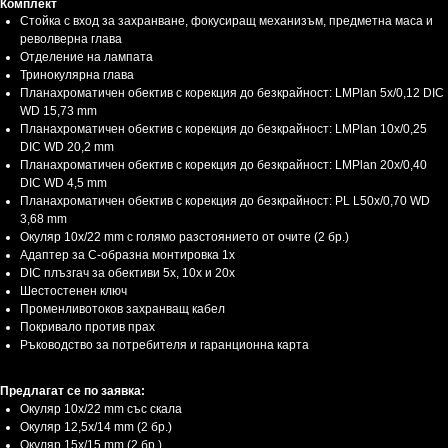
Комплект
Стойка с вход за захранване, фокусиращ механизъм, предметна маса и
револверна глава
Отделение на лампата
Тринокулярна глава
Планахроматичен обектив с корекция до безкрайност: LMPlan 5x/0,12 DIC
WD 15,73 mm
Планахроматичен обектив с корекция до безкрайност: LMPlan 10х/0,25
DIC WD 20,2 mm
Планахроматичен обектив с корекция до безкрайност: LMPlan 20х/0,40
DIC WD 4,5 mm
Планахроматичен обектив с корекция до безкрайност: PL L50х/0,70 WD
3,68 mm
Окуляр 10x/22 mm с голямо разстоянието от очите (2 бр.)
Адаптер за C-образна монтировка 1x
DIC плъзгач за обективи 5x, 10x и 20x
Шестостенен ключ
Променливотоков захранващ кабел
Покривало против прах
Ръководство за потребителя и гаранционна карта
Предлагат се по заявка:
Окуляр 10x/22 mm със скала
Окуляр 12,5x/14 mm (2 бр.)
Окуляр 15x/15 mm (2 бр.)