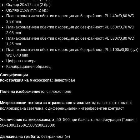
Окуляр 20x/12 mm (2 бр.)
Окуляр 25x/9 mm (2 бр.)
Планахроматичен обектив с корекция до безкрайност: PL L40х/0,60 WD
3,98 mm
Планахроматичен обектив с корекция до безкрайност: PL L60x/0,70 WD
2,08 mm
Планахроматичен обектив с корекция до безкрайност: PL L80x/0,80 WD
1,25 mm
Планахроматичен обектив с корекция до безкрайност: PL L100x/0,85 (сух)
WD 0,40 mm
Цифрова камера
Калибрационен образец
Спецификации
Конструкция на микроскопа:
инвертиран
Поле на изображението:
с плоско поле
Микроскопски техники за отразена светлина:
метод на светлото поле, с
поляризирана светлина, с диференциален интерферентен контраст
Увеличение на микроскопа, х:
50–500 при базовата конфигурация (*опция:
50–1000/1250/1500/2000/2500)
Дължина на тръбата:
безкрайност (∞)