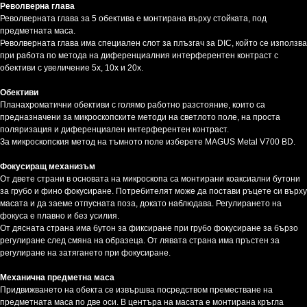
Револверна глава
Револверната глава за 5 обектива е монтирана върху стойката, под
предметната маса.
Револверната глава има специален слот за плъзгач за DIC, който се използва
при работа по метода на диференциалния интерферентен контраст с
обективи с увеличение 5x, 10x и 20x.
Обективи
Планахроматични обективи с голямо работно разстояние, които са
предназначени за микроскопските методи на светлото поле, на проста
поляризация и диференциален интерферентен контраст.
За микроскопския метод на тъмното поле изберете MAGUS Metal V700 BD.
Фокусиращ механизъм
От двете страни в основата на микроскопа са монтирани коаксиални бутони
за грубо и фино фокусиране. Потребителят може да постави ръцете си върху
масата и да заеме отпусната поза, докато наблюдава. Регулирането на
фокуса е плавно и без усилия.
От дясната страна има бутон за фиксиране при грубо фокусиране за бързо
регулиране след смяна на образеца. От лявата страна има пръстен за
регулиране на затягането при фокусиране.
Механична предметна маса
Придвижването на обекта се извършва посредством преместване на
предметната маса по две оси. В центъра на масата е монтирана кръгла