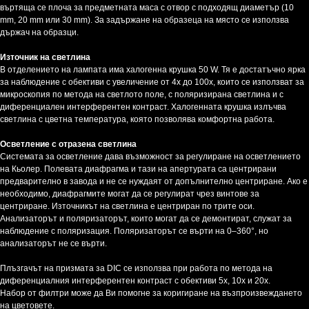
въртяща се плоча за предметната маса с отвор с подходящ диаметър (10
mm, 20 mm или 30 mm). За задържане на образеца на място се използва
държач на образци.
Източник на светлина
В отделението на лампата има халогенна крушка 50 W. Тя е достатъчно ярка
за наблюдение с обективи с увеличение от 4x до 100x, които се използват за
микроскопия по метода на светлото поле, с поляризирана светлина и с
диференциален интерферентен контраст. Халогенната крушка излъчва
светлина с цветна температура, която позволява комфортна работа.
Осветление с отразена светлина
Системата за осветление дава възможност за регулиране на осветлението
на Кьолер. Полевата диафрагма и тази на апертурата са центрирани
предварително в завода и не се нуждаят от допълнително центриране. Ако е
необходимо, диафрагмите могат да се регулират чрез винтове за
центриране. Източникът на светлина е центриран по трите оси.
Анализаторът и поляризаторът, които могат да се демонтират, служат за
наблюдение с поляризация. Поляризаторът се върти на 0–360°, но
анализаторът не се върти.
Плъзгачът на призмата за DIC се използва при работа по метода на
диференциалния интерферентен контраст с обективи 5x, 10x и 20x.
Набор от филтри може да Ви помогне за коригиране на възпроизвеждането
на цветовете.