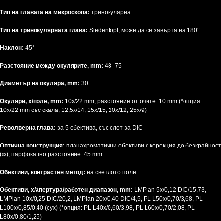
Тип на главата на микроскопа:
тринокулярна
Тип на тринокулярната глава:
Siedentopf, може да се завърта на 180°
Наклон:
45°
Разстояние между окулярите, mm:
48–75
Диаметър на окуляра, mm:
30
Окуляри, x/поле, mm:
10х/22 mm, разстояние от очите: 10 mm (*опция:
10x/22 mm със скала, 12,5x/14; 15x/15; 20x/12; 25x/9)
Револверна глава:
за 5 обектива, със слот за DIC
Оптична конструкция:
планахроматични обективи с корекция до безкрайност
(∞), парфокално разстояние: 45 mm
Обективи, контрастен метод:
на светлото поле
Обективи, x/апертура/работен диапазон, mm:
LMPlan 5x/0,12 DIC/15,73,
LMPlan 10x/0,25 DIC/20,2, LMPlan 20x/0,40 DIC/4,5, PL L50x/0,70/3,68, PL
L100x/0,85/0,40 (сух) (*опция: PL L40x/0,60/3,98, PL L60x/0,70/2,08, PL
L80x/0,80/1,25)