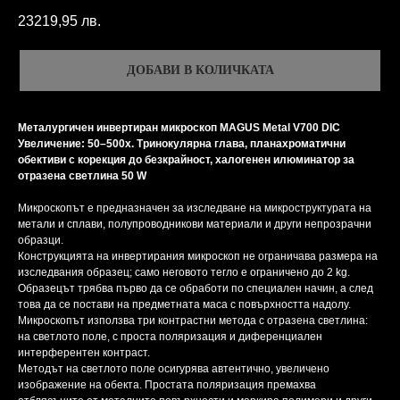
23219,95
лв.
ДОБАВИ В КОЛИЧКАТА
Металургичен инвертиран микроскоп MAGUS Metal V700 DIC
Увеличение: 50–500х. Тринокулярна глава, планахроматични
обективи с корекция до безкрайност, халогенен илюминатор за
отразена светлина 50 W
Микроскопът е предназначен за изследване на микроструктурата на
метали и сплави, полупроводникови материали и други непрозрачни
образци.
Конструкцията на инвертирания микроскоп не ограничава размера на
изследвания образец; само неговото тегло е ограничено до 2 kg.
Образецът трябва първо да се обработи по специален начин, а след
това да се постави на предметната маса с повърхността надолу.
Микроскопът използва три контрастни метода с отразена светлина:
на светлото поле, с проста поляризация и диференциален
интерферентен контраст.
Методът на светлото поле осигурява автентично, увеличено
изображение на обекта. Простата поляризация премахва