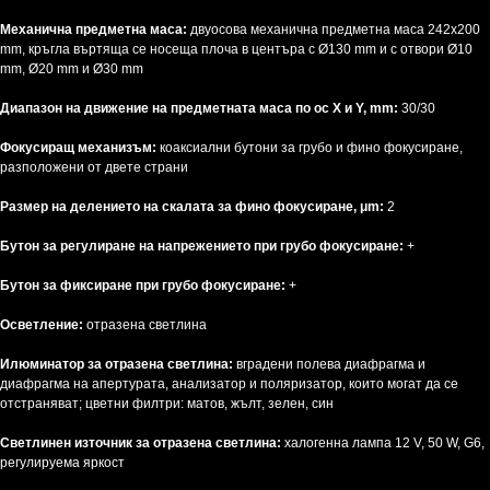
Механична предметна маса:
двуосова механична предметна маса 242x200
mm, кръгла въртяща се носеща плоча в центъра с Ø130 mm и с отвори Ø10
mm, Ø20 mm и Ø30 mm
Диапазон на движение на предметната маса по ос X и Y, mm:
30/30
Фокусиращ механизъм:
коаксиални бутони за грубо и фино фокусиране,
разположени от двете страни
Размер на делението на скалата за фино фокусиране, μm:
2
Бутон за регулиране на напрежението при грубо фокусиране:
+
Бутон за фиксиране при грубо фокусиране:
+
Осветление:
отразена светлина
Илюминатор за отразена светлина:
вградени полева диафрагма и
диафрагма на апертурата, анализатор и поляризатор, които могат да се
отстраняват; цветни филтри: матов, жълт, зелен, син
Светлинен източник за отразена светлина:
халогенна лампа 12 V, 50 W, G6,
регулируема яркост