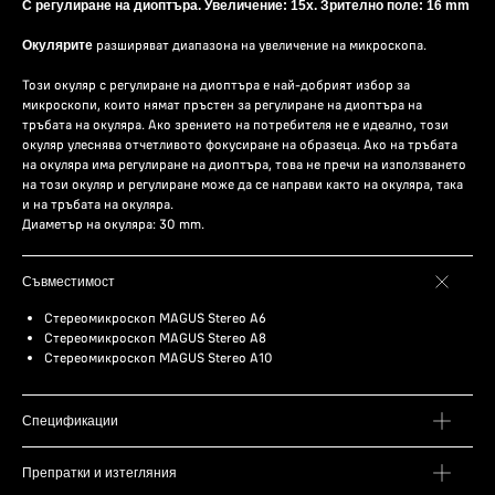
С регулиране на диоптъра. Увеличение: 15x. Зрително поле: 16 mm
разширяват диапазона на увеличение на микроскопа.
Окулярите
Този окуляр с регулиране на диоптъра е най-добрият избор за
микроскопи, които нямат пръстен за регулиране на диоптъра на
тръбата на окуляра. Ако зрението на потребителя не е идеално, този
окуляр улеснява отчетливото фокусиране на образеца. Ако на тръбата
на окуляра има регулиране на диоптъра, това не пречи на използването
на този окуляр и регулиране може да се направи както на окуляра, така
и на тръбата на окуляра.
Диаметър на окуляра: 30 mm.
Съвместимост
Стереомикроскоп MAGUS Stereo A6
Стереомикроскоп MAGUS Stereo A8
Стереомикроскоп MAGUS Stereo A10
Спецификации
Препратки и изтегляния