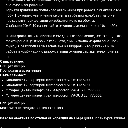
възможност за различаване на детайлите на обекта в полученото от
обектива изображение.
Горната граница на полезното увеличение при работа с обектив 20х е
400x. По-голямо увеличение се счита за „безполезно“, тъй като не
предоставя нови детайли в изображението на обекта.
С обектив 20x/0,40 използвайте окуляри с увеличение от 10x до 20x.
Планахроматичните обективи създават изображение, което е еднакво
фокусирано в центъра и в краищата, с минимално изкривяване. Тази
функция се използва за заснемане на цифрови изображения и за
работа в комбинация с широкоъгълни окуляри със зрително поле 22
mm.
Съвместимост
Спецификации
Препратки и изтегляния
Съвместимост
Биологичен инвертиран микроскоп MAGUS Bio V300
Биологичен инвертиран микроскоп MAGUS Bio V350
Флуоресцентен инвертиран микроскоп MAGUS Lum V500
Флуоресцентен инвертиран микроскоп MAGUS Lum V500L
Спецификации
Материал на лещите:
оптично стъкло
Клас на обектива по степен на корекция на аберацията:
планахроматичен