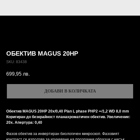
ОБЕКТИВ MAGUS 20HP
SKU:
83438
699,95
лв.
ДОБАВИ В КОЛИЧКАТА
Обектив MAGUS 20HP 20х/0,40 Plan L phase PHP2 ∞/1,2 WD 8,0 mm
Коригиран до безкрайност планахроматичен обектив. Увеличение:
20x. Апертура: 0,40
Фазов обектив за инвертиран биологичен микроскоп. Фазовият
контраст се използва за изучаване на прозрачни образци с нисък