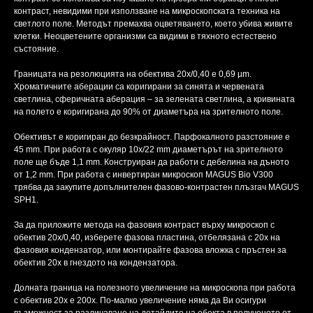
контраст, невидими при използване на микроскопската техника на
светлото поле. Методът премахва оцветяването, което убива живите
клетки. Неоцветените организми са видими в тяхното естествено
състояние.
Границата на резолюцията на обектива 20х/0,40 е 0,69 µm.
Хроматичните аберации са коригирани за синята и червената
светлина, сферичната аберация – за зелената светлина, а кривината
на полето е коригирана до 90% от диаметъра на зрителното поле.
Обективът е коригиран до безкрайност. Парфокалното разстояние е
45 mm. При работа с окуляр 10x/22 mm диаметърът на зрителното
поле ще бъде 1,1 mm. Конструиран да работи с дебелина на дъното
от 1,2 mm. При работа с инвертиран микроскоп MAGUS Bio V300
трябва да закупите допълнителен фазово-контрастен плъзгач MAGUS
SPH1.
За да приложите метода на фазовия контраст върху микроскоп с
обектив 20x/0,40, изберете фазова пластина, отбелязана с 20x на
фазовия кондензатор, или монтирайте фазова вложка с пръстен за
обектив 20x в гнездото на кондензатора.
Долната граница на полезното увеличение на микроскопа при работа
с обектив 20х е 200x. По-малко увеличение няма да Ви осигури