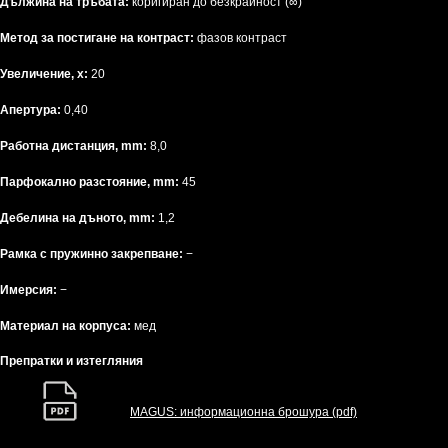
Дължина на тръбата:
коригиран до безкрайност (∞)
Метод за постигане на контраст:
фазов контраст
Увеличение, x:
20
Апертура:
0,40
Работна дистанция, mm:
8,0
Парфокално разстояние, mm:
45
Дебелина на дъното, mm:
1,2
Рамка с пружинно закрепване:
−
Имерсия:
−
Материал на корпуса:
мед
Препратки и изтегляния
MAGUS: информационна брошура (pdf)