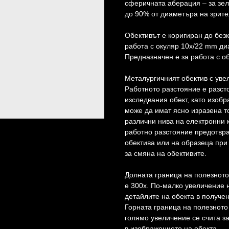
сферичната аберация – за зел
до 90% от диаметъра на зрите
Обективът е коригиран до без
работа с окуляр 10x/22 mm ди
Предназначен е за работа с о
Металургичният обектив с уве
Работното разстояние е разст
изследвания обект, като изобр
може да имат ясно изразена т
различни нива на електронни
работно разстояние предотвр
обектива или на образеца при
за смяна на обективите.
Долната граница на полезното
е 300x. По-малко увеличение 
детайлите на обекта в получе
Горната граница на полезното 
голямо увеличение се счита за
в изображението на обекта.