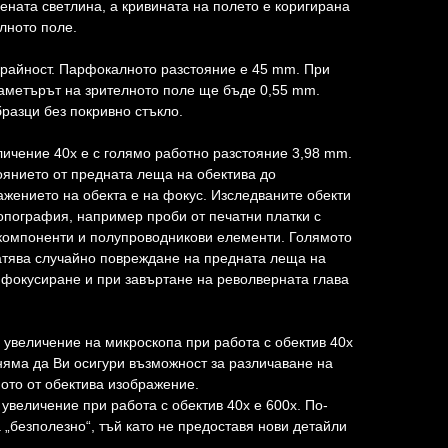
ената светлина, а кривината на полето е коригирана
лното поле.
крайност. Парфокалното разстояние е 45 mm. При
аметърът на зрителното поле ще бъде 0,55 mm.
бразци без покривно стъкло.
личение 40x е с голямо работно разстояние 3,98 mm.
оянието от предната леща на обектива до
ажението на обекта е на фокус. Изследваните обекти
опография, например проби от печатни платки с
 компоненти и полупроводникови елементи. Голямото
атява случайно повреждане на предната леща на
 фокусиране и при завъртане на револверната глава
 увеличение на микроскопа при работа с обектив 40х
няма да Ви осигури възможност за различаване на
ното от обектива изображение.
увеличение при работа с обектив 40х е 600x. По-
 „безполезно“, тъй като не предоставя нови детайли