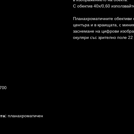
С обектив 40x/0,60 използвайт
Планахроматичните обективи с
центъра и в краищата, с мини
заснемане на цифрови изобра
окуляри със зрително поле 22
700
та:
планахроматичен