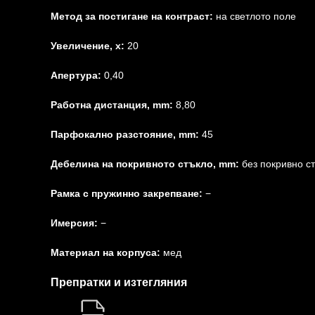
Метод за постигане на контраст:
на светлото поле
Увеличение, x:
20
Апертура:
0,40
Работна дистанция, mm:
8,80
Парфокално разстояние, mm:
45
Дебелина на покривното стъкло, mm:
без покривно с
Рамка с пружинно закрепване:
−
Имерсия:
−
Материал на корпуса:
мед
Препратки и изтегляния