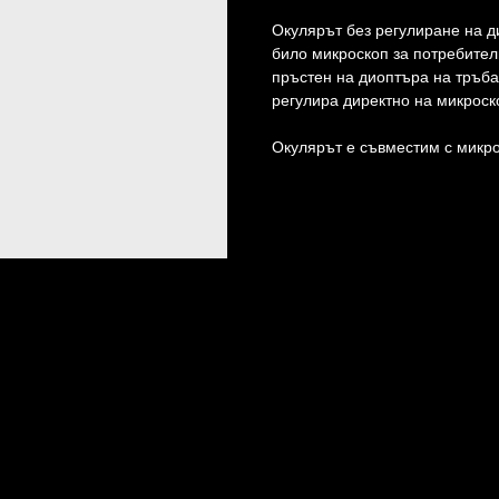
Окулярът без регулиране на д
било микроскоп за потребител
пръстен на диоптъра на тръба
регулира директно на микроск
Окулярът е съвместим с микро