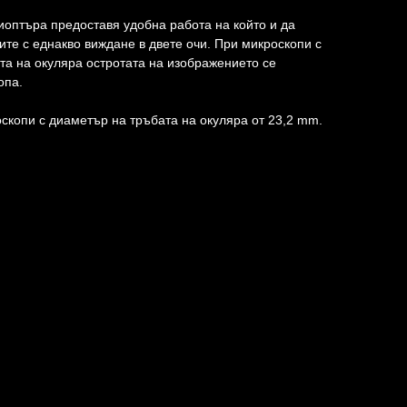
иоптъра предоставя удобна работа на който и да
ите с еднакво виждане в двете очи. При микроскопи с
та на окуляра остротата на изображението се
опа.
скопи с диаметър на тръбата на окуляра от 23,2 mm.