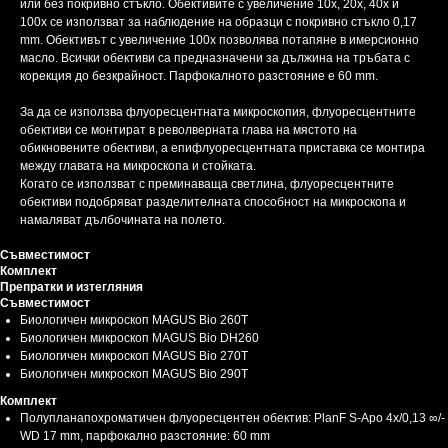
или без покривно стъкло. Обективите с увеличение 10x, 20x, 40x и
100x се използват за наблюдение на образци с покривно стъкло 0,17
mm. Обективът с увеличение 100x позволява потапяне в имерсионно
масло. Всички обективи са предназначени за дължина на тръбата с
корекция до безкрайност. Парфокалното разстояние е 60 mm.
За да се използва флуоресцентната микроскопия, флуоресцентните
обективи се монтират в револверната глава на мястото на
обикновените обективи, а епифлуоресцентната приставка се монтира
между главата на микроскопа и стойката.
Когато се използват с преминаваща светлина, флуоресцентните
обективи подобряват разделителната способност на микроскопа и
намаляват дълбочината на полето.
Съвместимост
Комплект
Препратки и изтегляния
Съвместимост
Биологичен микроскоп MAGUS Bio 260T
Биологичен микроскоп MAGUS Bio DH260
Биологичен микроскоп MAGUS Bio 270T
Биологичен микроскоп MAGUS Bio 290T
Комплект
Полупланапохроматичен флуоресцентен обектив: PlanF S-Apo 4x/0,13 ∞/-
WD 17 mm, парфокално разстояние: 60 mm