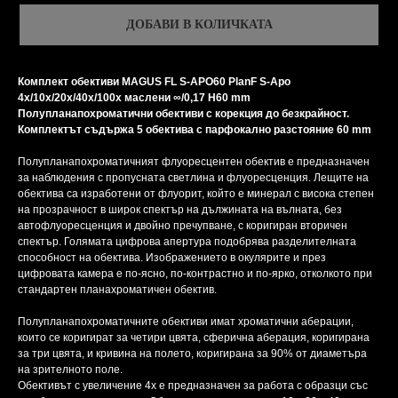
ДОБАВИ В КОЛИЧКАТА
Комплект обективи MAGUS FL S-APO60 PlanF S-Apo
4х/10х/20х/40х/100х маслени ∞/0,17 H60 mm
Полупланапохроматични обективи с корекция до безкрайност.
Комплектът съдържа 5 обектива с парфокално разстояние 60 mm
Полупланапохроматичният флуоресцентен обектив е предназначен
за наблюдения с пропусната светлина и флуоресценция. Лещите на
обектива са изработени от флуорит, който е минерал с висока степен
на прозрачност в широк спектър на дължината на вълната, без
автофлуоресценция и двойно пречупване, с коригиран вторичен
спектър. Голямата цифрова апертура подобрява разделителната
способност на обектива. Изображението в окулярите и през
цифровата камера е по-ясно, по-контрастно и по-ярко, отколкото при
стандартен планахроматичен обектив.
Полупланапохроматичните обективи имат хроматични аберации,
които се коригират за четири цвята, сферична аберация, коригирана
за три цвята, и кривина на полето, коригирана за 90% от диаметъра
на зрителното поле.
Обективът с увеличение 4x е предназначен за работа с образци със