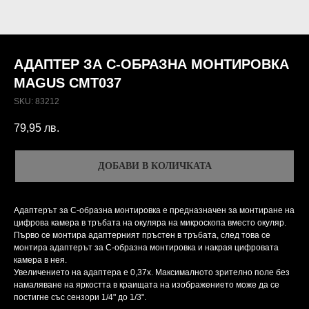
АДАПТЕР ЗА C-ОБРАЗНА МОНТИРОВКА
MAGUS CMT037
SKU:
83212
79,95
лв.
ДОБАВИ В КОЛИЧКАТА
Адаптерът за C-образна монтировка е предназначен за монтиране на
цифрова камера в тръбата на окуляра на микроскопа вместо окуляр.
Първо се монтира адаптерният пръстен в тръбата, след това се
монтира адаптерът за C-образна монтировка и накрая цифровата
камера в нея.
Увеличението на адаптера е 0,37x. Максималното зрително поле без
намаляване на яркостта в краищата на изображението може да се
постигне със сензори 1/4" до 1/3".