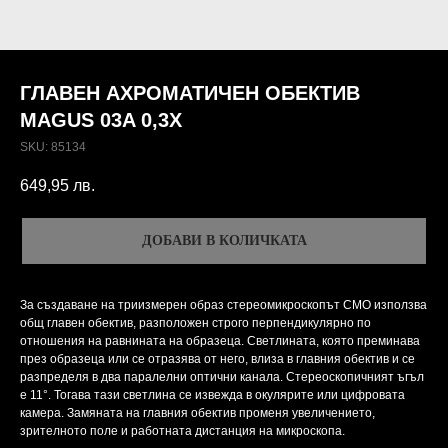
ГЛАВЕН АХРОМАТИЧЕН ОБЕКТИВ
MAGUS 03A 0,3X
SKU:
85134
649,95
лв.
ДОБАВИ В КОЛИЧКАТА
За създаване на триизмерен образ стереомикроскопът CMO използва
общ главен обектив, разположен строго перпендикулярно по
отношения на равнината на образеца. Светлината, която преминава
през образеца или се отразява от него, влиза в главния обектив и се
разпределя в два паралелни оптични канала. Стереоскопичният ъгъл
е 11°. Тогава тази светлина се извежда в окулярите или цифровата
камера. Замяната на главния обектив променя увеличението,
зрителното поле и работната дистанция на микроскопа.