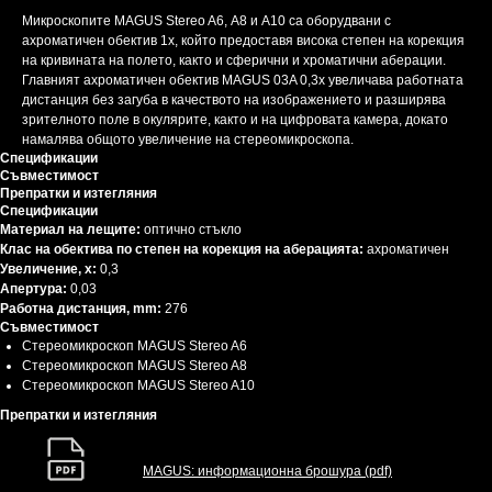
Микроскопите MAGUS Stereo A6, А8 и А10 са оборудвани с
ахроматичен обектив 1x, който предоставя висока степен на корекция
на кривината на полето, както и сферични и хроматични аберации.
Главният ахроматичен обектив MAGUS 03A 0,3x увеличава работната
дистанция без загуба в качеството на изображението и разширява
зрителното поле в окулярите, както и на цифровата камера, докато
намалява общото увеличение на стереомикроскопа.
Спецификации
Съвместимост
Препратки и изтегляния
Спецификации
Материал на лещите:
оптично стъкло
Клас на обектива по степен на корекция на аберацията:
ахроматичен
Увеличение, x:
0,3
Апертура:
0,03
Работна дистанция, mm:
276
Съвместимост
Стереомикроскоп MAGUS Stereo A6
Стереомикроскоп MAGUS Stereo A8
Стереомикроскоп MAGUS Stereo A10
Препратки и изтегляния
MAGUS: информационна брошура (pdf)