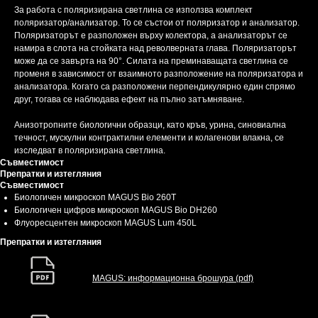
За работа с поляризирана светлина се използва комплект
поляризатор/анализатор. То се състои от поляризатор и анализатор.
Поляризаторът е разположен върху колектора, а анализаторът се
намира в слота на стойката над револверната глава. Поляризаторът
може да се завърта на 90°. Силата на преминаващата светлина се
променя в зависимост от взаимното разположение на поляризатора и
анализатора. Когато са разположени перпендикулярно един спрямо
друг, тогава се наблюдава ефект на пълно затъмняване.
Анизотропните биологични образци, като кръв, урина, синовиална
течност, мускулни контрактилни елементи и колагенови влакна, се
изследват в поляризирана светлина.
Съвместимост
Препратки и изтегляния
Съвместимост
Биологичен микроскоп MAGUS Bio 260T
Биологичен цифров микроскоп MAGUS Bio DH260
Флуоресцентен микроскоп MAGUS Lum 450L
Препратки и изтегляния
MAGUS: информационна брошура (pdf)